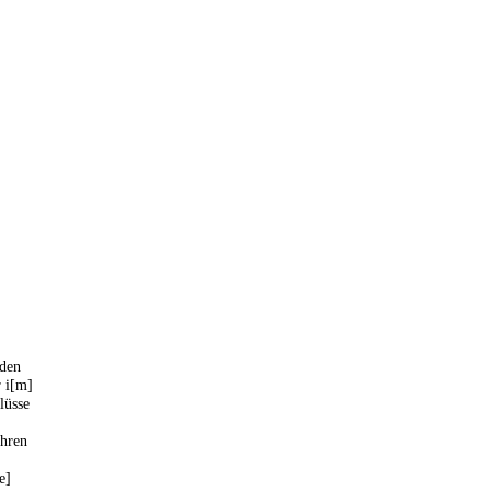
 den
r i[m]
lüsse
ahren
e]