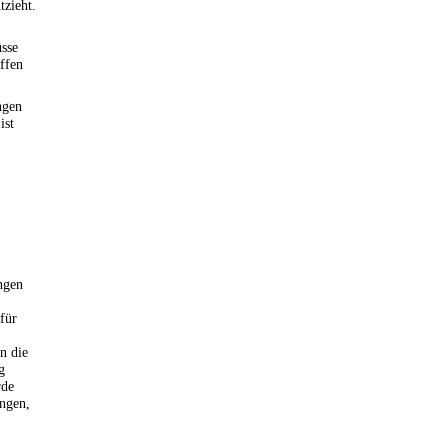
tzieht.
sse
ffen
ngen
ist
ngen
 für
n die
g
rde
ungen,