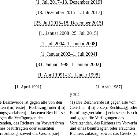
[1. Juli 2017–13. Dezember 2019]
[18. Dezember 2015–1. Juli 2017]
[25. Juli 2015–18. Dezember 2015]
[1. Januar 2008–25. Juli 2015]
[1. Juli 2004–1. Januar 2008]
[1. Januar 2002–1. Juli 2004]
[31. Januar 1998–1. Januar 2002]
[1. April 1991–31. Januar 1998]
[1. April 1991]
[1. April 1987]
§ 304
e Beschwerde ist gegen alle von den
(1) Die Beschwerde ist gegen alle von
ten i[m] erste[n Rechtszug] oder i[m]
Gerichten i[m] erste[n Rechtszug] ode
ngs[verfahren] erlassenen Beschlüsse
Berufungs[verfahren] erlassenen Besch
egen die Verfügungen des
und gegen die Verfügungen des
zenden, des Richters im Vorverfahren
Vorsitzenden, des Richters im Vorverf
nes beauftragten oder ersuchten
und eines beauftragten oder ersuchten
rs zulässig, soweit das Gesetz [sie]
Richters zulässig, soweit das Gesetz [si