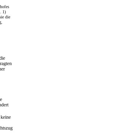
shofes
. 1)
sie die
g,
die
ragten
ner
ge
ndert
 keine
chtszug