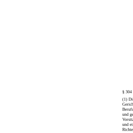
§ 304
(1) Di
Gerich
Berufu
und g
Vorsit
und ei
Richte