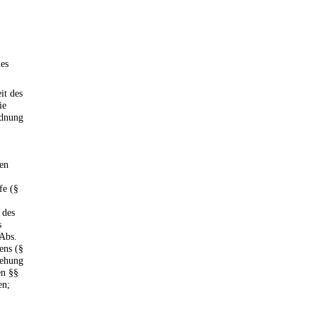
nes
it des
ie
rdnung
den
fe (§
 des
s
 Abs.
ens (§
iehung
en §§
en;