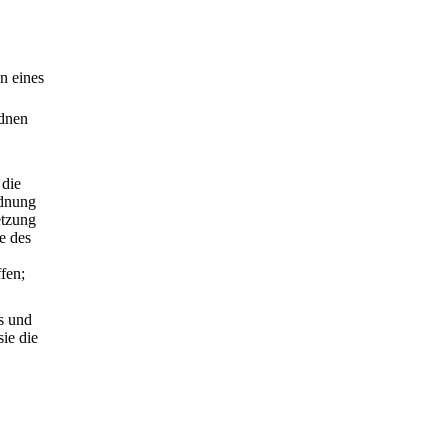
n eines
rdnen
 die
rdnung
etzung
e des
fen;
s und
ie die