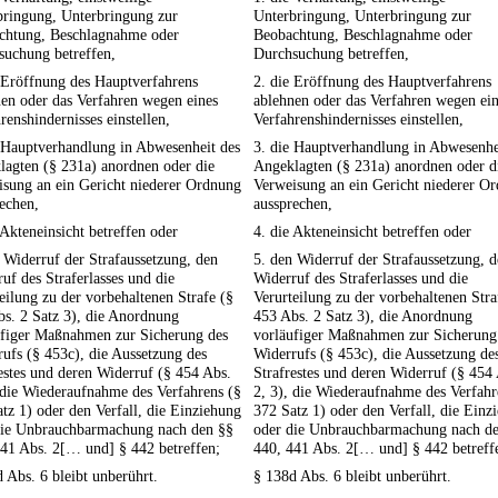
bringung, Unterbringung zur
Unterbringung, Unterbringung zur
chtung, Beschlagnahme oder
Beobachtung, Beschlagnahme oder
suchung betreffen,
Durchsuchung betreffen,
 Eröffnung des Hauptverfahrens
2. die Eröffnung des Hauptverfahrens
en oder das Verfahren wegen eines
ablehnen oder das Verfahren wegen ei
renshindernisses einstellen,
Verfahrenshindernisses einstellen,
 Hauptverhandlung in Abwesenheit des
3. die Hauptverhandlung in Abwesenhe
lagten (§ 231a) anordnen oder die
Angeklagten (§ 231a) anordnen oder d
isung an ein Gericht niederer Ordnung
Verweisung an ein Gericht niederer O
echen,
aussprechen,
 Akteneinsicht betreffen oder
4. die Akteneinsicht betreffen oder
 Widerruf der Strafaussetzung, den
5. den Widerruf der Strafaussetzung, 
uf des Straferlasses und die
Widerruf des Straferlasses und die
eilung zu der vorbehaltenen Strafe (§
Verurteilung zu der vorbehaltenen Stra
s. 2 Satz 3), die Anordnung
453 Abs. 2 Satz 3), die Anordnung
ufiger Maßnahmen zur Sicherung des
vorläufiger Maßnahmen zur Sicherung
ufs (§ 453c), die Aussetzung des
Widerrufs (§ 453c), die Aussetzung de
estes und deren Widerruf (§ 454 Abs.
Strafrestes und deren Widerruf (§ 454
 die Wiederaufnahme des Verfahrens (§
2, 3), die Wiederaufnahme des Verfahr
tz 1) oder den Verfall, die Einziehung
372 Satz 1) oder den Verfall, die Einz
die Unbrauchbarmachung nach den §§
oder die Unbrauchbarmachung nach d
41 Abs. 2[… und] § 442 betreffen;
440, 441 Abs. 2[… und] § 442 betreff
 Abs. 6 bleibt unberührt.
§ 138d Abs. 6 bleibt unberührt.