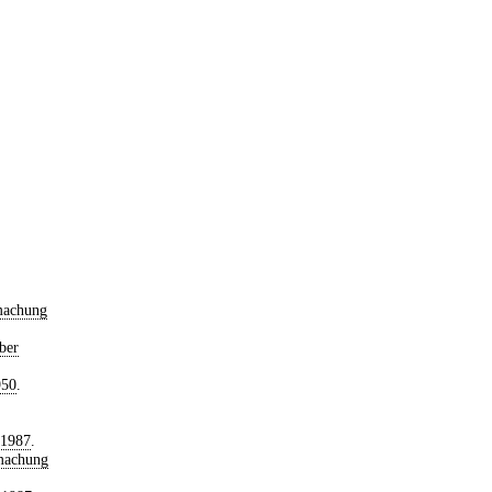
machung
ber
950
.
 1987
.
machung