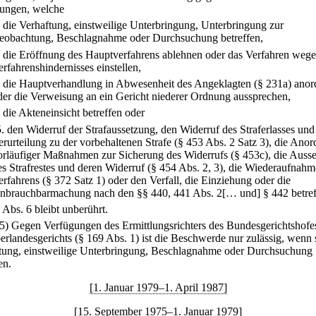
ungen, welche
.
die Verhaftung, einstweilige Unterbringung, Unterbringung zur
eobachtung, Beschlagnahme oder Durchsuchung betreffen,
.
die Eröffnung des Hauptverfahrens ablehnen oder das Verfahren wege
erfahrenshindernisses einstellen,
.
die Hauptverhandlung in Abwesenheit des Angeklagten (§ 231a) ano
der die Verweisung an ein Gericht niederer Ordnung aussprechen,
.
die Akteneinsicht betreffen oder
5.
den Widerruf der Strafaussetzung, den Widerruf des Straferlasses und
erurteilung zu der vorbehaltenen Strafe (§ 453 Abs. 2 Satz 3), die Ano
orläufiger Maßnahmen zur Sicherung des Widerrufs (§ 453c), die Auss
es Strafrestes und deren Widerruf (§ 454 Abs. 2, 3), die Wiederaufnahm
erfahrens (§ 372 Satz 1) oder den Verfall, die Einziehung oder die
nbrauchbarmachung nach den §§ 440, 441 Abs. 2[… und] § 442 betref
 Abs. 6 bleibt unberührt.
(5) Gegen Verfügungen des Ermittlungsrichters des Bundesgerichtshofe
erlandesgerichts (§ 169 Abs. 1) ist die Beschwerde nur zulässig, wenn s
tung, einstweilige Unterbringung, Beschlagnahme oder Durchsuchung
en.
[1. Januar 1979–1. April 1987]
[15. September 1975–1. Januar 1979]