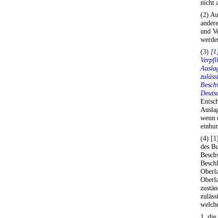
nicht 
(2) A
ander
und Ve
werde
(3)
[1
Verpfl
Auslag
zuläss
Besch
Deutsc
Entsc
Ausla
wenn 
einhun
(4) [
des Bu
Beschw
Besch
Oberla
Oberla
zustän
zuläss
welch
1. die