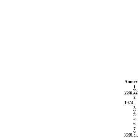
Anmer
1
.
vom 22
2
.
1974
.
3
.
4
.
5
.
6
.
7
.
vom 7. 