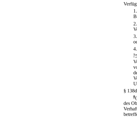
Verfüg
1
B
2
V
3
o
4
7
V
v
d
V
U
§ 138d
8
des Ob
Verhaf
betreff