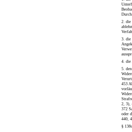
Unter
Beoba
Durch
2. die
ablehn
Verfah
3. die
Angek
Verwe
ausspr
4. die
5. den
Widerr
Verurt
453 Ab
vorlä
Widerr
Strafr
2, 3),
372 Sa
oder 
440, 4
§ 138d