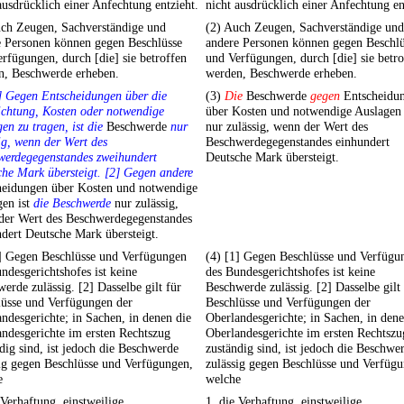
ausdrücklich einer Anfechtung entzieht.
nicht ausdrücklich einer Anfechtung en
uch Zeugen, Sachverständige und
(2) Auch Zeugen, Sachverständige und
e Personen können gegen Beschlüsse
andere Personen können gegen Beschlü
rfügungen, durch [die] sie betroffen
und Verfügungen, durch [die] sie betro
n, Beschwerde erheben.
werden, Beschwerde erheben.
] Gegen Entscheidungen über die
(3)
Die
Beschwerde
gegen
Entscheidu
ichtung, Kosten oder notwendige
über Kosten und notwendige Auslagen 
en zu tragen, ist die
Beschwerde
nur
nur zulässig, wenn der Wert des
ig, wenn der Wert des
Beschwerdegegenstandes einhundert
werdegegenstandes zweihundert
Deutsche Mark übersteigt.
he Mark übersteigt. [2] Gegen andere
heidungen über Kosten und notwendige
gen ist
die Beschwerde
nur zulässig,
der Wert des Beschwerdegegenstandes
dert Deutsche Mark übersteigt.
1] Gegen Beschlüsse und Verfügungen
(4) [1] Gegen Beschlüsse und Verfügu
ndesgerichtshofes ist keine
des Bundesgerichtshofes ist keine
erde zulässig. [2] Dasselbe gilt für
Beschwerde zulässig. [2] Dasselbe gilt
lüsse und Verfügungen der
Beschlüsse und Verfügungen der
ndesgerichte; in Sachen, in denen die
Oberlandesgerichte; in Sachen, in dene
ndesgerichte im ersten Rechtszug
Oberlandesgerichte im ersten Rechtszu
dig sind, ist jedoch die Beschwerde
zuständig sind, ist jedoch die Beschwe
ig gegen Beschlüsse und Verfügungen,
zulässig gegen Beschlüsse und Verfüg
e
welche
 Verhaftung, einstweilige
1. die Verhaftung, einstweilige