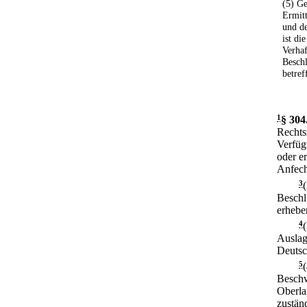
(5) G
Ermitt
und de
ist di
Verhaf
Besch
betref
1
§ 304
Rechts
Verfüg
oder er
Anfech
3
Beschl
erhebe
4
Auslag
Deutsc
5
Beschw
Oberla
zustän