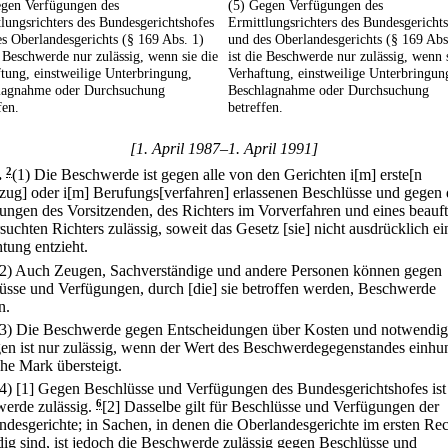
egen Verfügungen des
(5) Gegen Verfügungen des
lungsrichters des Bundesgerichtshofes
Ermittlungsrichters des Bundesgericht
s Oberlandesgerichts (§ 169 Abs. 1)
und des Oberlandesgerichts (§ 169 Abs
e Beschwerde nur zulässig, wenn sie die
ist die Beschwerde nur zulässig, wenn 
tung, einstweilige Unterbringung,
Verhaftung, einstweilige Unterbringun
lagnahme oder Durchsuchung
Beschlagnahme oder Durchsuchung
fen.
betreffen.
[1. April 1987–1. April 1991]
.
2
(1) Die Beschwerde ist gegen alle von den Gerichten i[m] erste[n
zug] oder i[m] Berufungs[verfahren] erlassenen Beschlüsse und gegen 
ungen des Vorsitzenden, des Richters im Vorverfahren und eines beauft
suchten Richters zulässig, soweit das Gesetz [sie] nicht ausdrücklich ei
tung entzieht.
(2) Auch Zeugen, Sachverständige und andere Personen können gegen
üsse und Verfügungen, durch [die] sie betroffen werden, Beschwerde
n.
(3) Die Beschwerde gegen Entscheidungen über Kosten und notwendi
en ist nur zulässig, wenn der Wert des Beschwerdegegenstandes einhu
he Mark übersteigt.
(4)
[1] Gegen Beschlüsse und Verfügungen des Bundesgerichtshofes ist
erde zulässig.
6
[2] Dasselbe gilt für Beschlüsse und Verfügungen der
ndesgerichte; in Sachen, in denen die Oberlandesgerichte im ersten Re
dig sind, ist jedoch die Beschwerde zulässig gegen Beschlüsse und