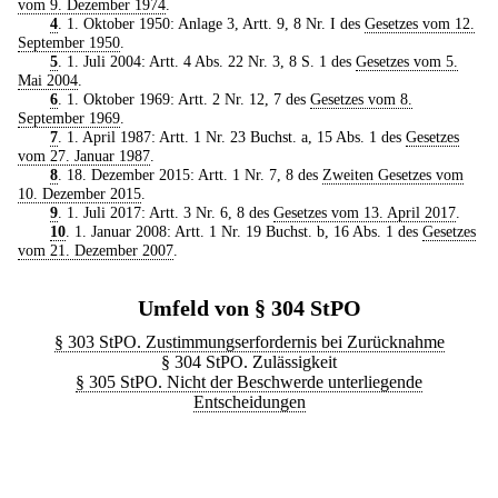
vom 9. Dezember 1974
.
4
. 1. Oktober 1950: Anlage 3, Artt. 9, 8 Nr. I des
Gesetzes vom 12.
September 1950
.
5
. 1. Juli 2004: Artt. 4 Abs. 22 Nr. 3, 8 S. 1 des
Gesetzes vom 5.
Mai 2004
.
6
. 1. Oktober 1969: Artt. 2 Nr. 12, 7 des
Gesetzes vom 8.
September 1969
.
7
. 1. April 1987: Artt. 1 Nr. 23 Buchst. a, 15 Abs. 1 des
Gesetzes
vom 27. Januar 1987
.
8
. 18. Dezember 2015: Artt. 1 Nr. 7, 8 des
Zweiten Gesetzes vom
10. Dezember 2015
.
9
. 1. Juli 2017: Artt. 3 Nr. 6, 8 des
Gesetzes vom 13. April 2017
.
10
. 1. Januar 2008: Artt. 1 Nr. 19 Buchst. b, 16 Abs. 1 des
Gesetzes
vom 21. Dezember 2007
.
Umfeld von § 304 StPO
§ 303 StPO. Zustimmungserfordernis bei Zurücknahme
§ 304 StPO. Zulässigkeit
§ 305 StPO. Nicht der Beschwerde unterliegende
Entscheidungen