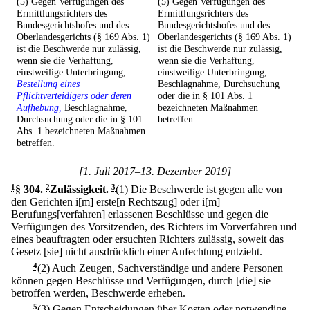
(5) Gegen Verfügungen des
(5) Gegen Verfügungen des
Ermittlungsrichters des
Ermittlungsrichters des
Bundesgerichtshofes und des
Bundesgerichtshofes und des
Oberlandesgerichts (§ 169 Abs. 1)
Oberlandesgerichts (§ 169 Abs. 1)
ist die Beschwerde nur zulässig,
ist die Beschwerde nur zulässig,
wenn sie die Verhaftung,
wenn sie die Verhaftung,
einstweilige Unterbringung,
einstweilige Unterbringung,
Bestellung eines
Beschlagnahme, Durchsuchung
Pflichtverteidigers oder deren
oder die in § 101 Abs. 1
Aufhebung,
Beschlagnahme,
bezeichneten Maßnahmen
Durchsuchung oder die in § 101
betreffen.
Abs. 1 bezeichneten Maßnahmen
betreffen.
[1. Juli 2017–13. Dezember 2019]
1
§ 304
.
2
Zulässigkeit.
3
(1) Die Beschwerde ist gegen alle von
den Gerichten i[m] erste[n Rechtszug] oder i[m]
Berufungs[verfahren] erlassenen Beschlüsse und gegen die
Verfügungen des Vorsitzenden, des Richters im Vorverfahren und
eines beauftragten oder ersuchten Richters zulässig, soweit das
Gesetz [sie] nicht ausdrücklich einer Anfechtung entzieht.
4
(2) Auch Zeugen, Sachverständige und andere Personen
können gegen Beschlüsse und Verfügungen, durch [die] sie
betroffen werden, Beschwerde erheben.
5
(3) Gegen Entscheidungen über Kosten oder notwendige