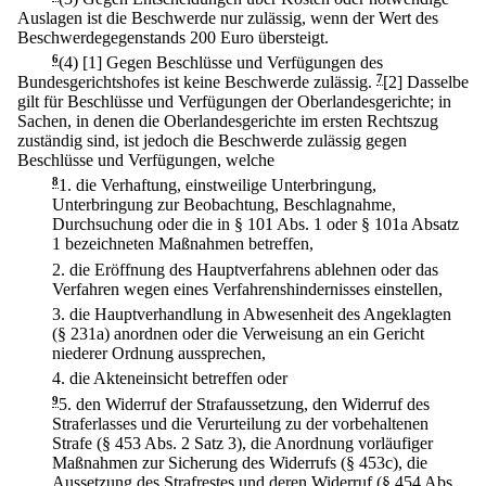
Auslagen ist die Beschwerde nur zulässig, wenn der Wert des
Beschwerdegegenstands 200 Euro übersteigt.
6
(4)
[1] Gegen Beschlüsse und Verfügungen des
Bundesgerichtshofes ist keine Beschwerde zulässig.
7
[2] Dasselbe
gilt für Beschlüsse und Verfügungen der Oberlandesgerichte; in
Sachen, in denen die Oberlandesgerichte im ersten Rechtszug
zuständig sind, ist jedoch die Beschwerde zulässig gegen
Beschlüsse und Verfügungen, welche
8
1.
die Verhaftung, einstweilige Unterbringung,
Unterbringung zur Beobachtung, Beschlagnahme,
Durchsuchung oder die in § 101 Abs. 1 oder § 101a Absatz
1 bezeichneten Maßnahmen betreffen,
2.
die Eröffnung des Hauptverfahrens ablehnen oder das
Verfahren wegen eines Verfahrenshindernisses einstellen,
3.
die Hauptverhandlung in Abwesenheit des Angeklagten
(§ 231a) anordnen oder die Verweisung an ein Gericht
niederer Ordnung aussprechen,
4.
die Akteneinsicht betreffen oder
9
5.
den Widerruf der Strafaussetzung, den Widerruf des
Straferlasses und die Verurteilung zu der vorbehaltenen
Strafe (§ 453 Abs. 2 Satz 3), die Anordnung vorläufiger
Maßnahmen zur Sicherung des Widerrufs (§ 453c), die
Aussetzung des Strafrestes und deren Widerruf (§ 454 Abs.