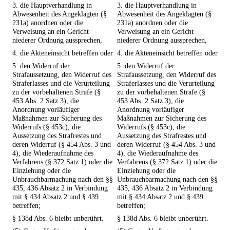
3. die Hauptverhandlung in
3. die Hauptverhandlung in
Abwesenheit des Angeklagten (§
Abwesenheit des Angeklagten (§
231a) anordnen oder die
231a) anordnen oder die
Verweisung an ein Gericht
Verweisung an ein Gericht
niederer Ordnung aussprechen,
niederer Ordnung aussprechen,
4. die Akteneinsicht betreffen oder
4. die Akteneinsicht betreffen oder
5. den Widerruf der
5. den Widerruf der
Strafaussetzung, den Widerruf des
Strafaussetzung, den Widerruf des
Straferlasses und die Verurteilung
Straferlasses und die Verurteilung
zu der vorbehaltenen Strafe (§
zu der vorbehaltenen Strafe (§
453 Abs. 2 Satz 3), die
453 Abs. 2 Satz 3), die
Anordnung vorläufiger
Anordnung vorläufiger
Maßnahmen zur Sicherung des
Maßnahmen zur Sicherung des
Widerrufs (§ 453c), die
Widerrufs (§ 453c), die
Aussetzung des Strafrestes und
Aussetzung des Strafrestes und
deren Widerruf (§ 454 Abs. 3 und
deren Widerruf (§ 454 Abs. 3 und
4), die Wiederaufnahme des
4), die Wiederaufnahme des
Verfahrens (§ 372 Satz 1) oder die
Verfahrens (§ 372 Satz 1) oder die
Einziehung oder die
Einziehung oder die
Unbrauchbarmachung nach den §§
Unbrauchbarmachung nach den §§
435, 436 Absatz 2 in Verbindung
435, 436 Absatz 2 in Verbindung
mit § 434 Absatz 2 und § 439
mit § 434 Absatz 2 und § 439
betreffen;
betreffen;
§ 138d Abs. 6 bleibt unberührt.
§ 138d Abs. 6 bleibt unberührt.