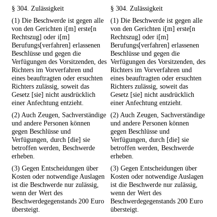
§ 304. Zulässigkeit
§ 304. Zulässigkeit
(1) Die Beschwerde ist gegen alle
(1) Die Beschwerde ist gegen alle
von den Gerichten i[m] erste[n
von den Gerichten i[m] erste[n
Rechtszug] oder i[m]
Rechtszug] oder i[m]
Berufungs[verfahren] erlassenen
Berufungs[verfahren] erlassenen
Beschlüsse und gegen die
Beschlüsse und gegen die
Verfügungen des Vorsitzenden, des
Verfügungen des Vorsitzenden, des
Richters im Vorverfahren und
Richters im Vorverfahren und
eines beauftragten oder ersuchten
eines beauftragten oder ersuchten
Richters zulässig, soweit das
Richters zulässig, soweit das
Gesetz [sie] nicht ausdrücklich
Gesetz [sie] nicht ausdrücklich
einer Anfechtung entzieht.
einer Anfechtung entzieht.
(2) Auch Zeugen, Sachverständige
(2) Auch Zeugen, Sachverständige
und andere Personen können
und andere Personen können
gegen Beschlüsse und
gegen Beschlüsse und
Verfügungen, durch [die] sie
Verfügungen, durch [die] sie
betroffen werden, Beschwerde
betroffen werden, Beschwerde
erheben.
erheben.
(3) Gegen Entscheidungen über
(3) Gegen Entscheidungen über
Kosten oder notwendige Auslagen
Kosten oder notwendige Auslagen
ist die Beschwerde nur zulässig,
ist die Beschwerde nur zulässig,
wenn der Wert des
wenn der Wert des
Beschwerdegegenstands 200 Euro
Beschwerdegegenstands 200 Euro
übersteigt.
übersteigt.