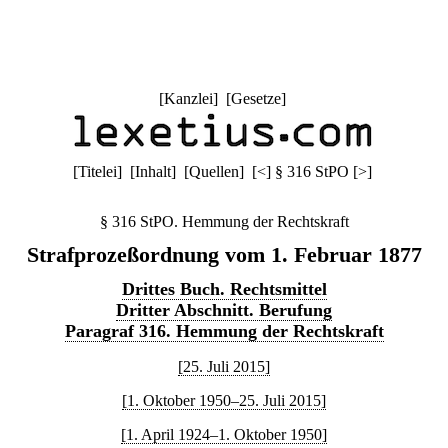
[
Kanzlei
] [
Gesetze
]
[
Titelei
] [
Inhalt
] [
Quellen
]
[
<
]
§ 316 StPO
[
>
]
§ 316 StPO. Hemmung der Rechtskraft
Strafprozeßordnung vom 1. Februar 1877
Drittes Buch. Rechtsmittel
Dritter Abschnitt. Berufung
Paragraf 316. Hemmung der Rechtskraft
[25. Juli 2015]
[1. Oktober 1950–25. Juli 2015]
[1. April 1924–1. Oktober 1950]