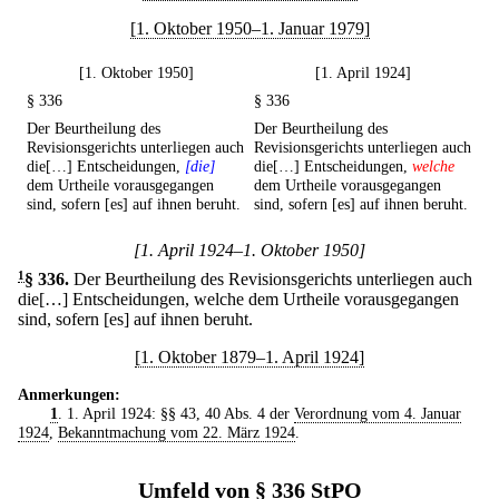
[1. Oktober 1950–1. Januar 1979]
[1. Oktober 1950]
[1. April 1924]
§ 336
§ 336
Der Beurtheilung des
Der Beurtheilung des
Revisionsgerichts unterliegen auch
Revisionsgerichts unterliegen auch
die[…] Entscheidungen,
[die]
die[…] Entscheidungen,
welche
dem Urtheile vorausgegangen
dem Urtheile vorausgegangen
sind, sofern [es] auf ihnen beruht.
sind, sofern [es] auf ihnen beruht.
[1. April 1924–1. Oktober 1950]
1
§ 336
.
Der Beurtheilung des Revisionsgerichts unterliegen auch
die[…] Entscheidungen, welche dem Urtheile vorausgegangen
sind, sofern [es] auf ihnen beruht.
[1. Oktober 1879–1. April 1924]
Anmerkungen:
1
. 1. April 1924: §§ 43, 40 Abs. 4 der
Verordnung vom 4. Januar
1924
,
Bekanntmachung vom 22. März 1924
.
Umfeld von § 336 StPO