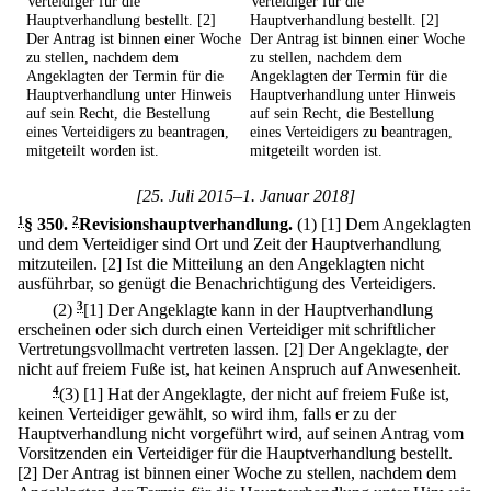
Verteidiger für die
Verteidiger für die
Hauptverhandlung bestellt. [2]
Hauptverhandlung bestellt. [2]
Der Antrag ist binnen einer Woche
Der Antrag ist binnen einer Woche
zu stellen, nachdem dem
zu stellen, nachdem dem
Angeklagten der Termin für die
Angeklagten der Termin für die
Hauptverhandlung unter Hinweis
Hauptverhandlung unter Hinweis
auf sein Recht, die Bestellung
auf sein Recht, die Bestellung
eines Verteidigers zu beantragen,
eines Verteidigers zu beantragen,
mitgeteilt worden ist.
mitgeteilt worden ist.
[25. Juli 2015–1. Januar 2018]
1
§ 350
.
2
Revisionshauptverhandlung.
(1)
[1] Dem Angeklagten
und dem Verteidiger sind Ort und Zeit der Hauptverhandlung
mitzuteilen.
[2] Ist die Mitteilung an den Angeklagten nicht
ausführbar, so genügt die Benachrichtigung des Verteidigers.
(2)
3
[1] Der Angeklagte kann in der Hauptverhandlung
erscheinen oder sich durch einen Verteidiger mit schriftlicher
Vertretungsvollmacht vertreten lassen.
[2] Der Angeklagte, der
nicht auf freiem Fuße ist, hat keinen Anspruch auf Anwesenheit.
4
(3)
[1] Hat der Angeklagte, der nicht auf freiem Fuße ist,
keinen Verteidiger gewählt, so wird ihm, falls er zu der
Hauptverhandlung nicht vorgeführt wird, auf seinen Antrag vom
Vorsitzenden ein Verteidiger für die Hauptverhandlung bestellt.
[2] Der Antrag ist binnen einer Woche zu stellen, nachdem dem