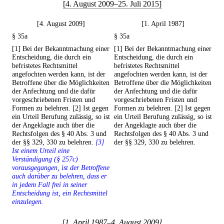
[4. August 2009–25. Juli 2015]
[4. August 2009]
[1. April 1987]
§ 35a
§ 35a
[1] Bei der Bekanntmachung einer
[1] Bei der Bekanntmachung einer
Entscheidung, die durch ein
Entscheidung, die durch ein
befristetes Rechtsmittel
befristetes Rechtsmittel
angefochten werden kann, ist der
angefochten werden kann, ist der
Betroffene über die Möglichkeiten
Betroffene über die Möglichkeiten
der Anfechtung und die dafür
der Anfechtung und die dafür
vorgeschriebenen Fristen und
vorgeschriebenen Fristen und
Formen zu belehren. [2] Ist gegen
Formen zu belehren. [2] Ist gegen
ein Urteil Berufung zulässig, so ist
ein Urteil Berufung zulässig, so ist
der Angeklagte auch über die
der Angeklagte auch über die
Rechtsfolgen des § 40 Abs. 3 und
Rechtsfolgen des § 40 Abs. 3 und
der §§ 329, 330 zu belehren.
[3]
der §§ 329, 330 zu belehren.
Ist einem Urteil eine
Verständigung (§ 257c)
vorausgegangen, ist der Betroffene
auch darüber zu belehren, dass er
in jedem Fall frei in seiner
Entscheidung ist, ein Rechtsmittel
einzulegen.
[1. April 1987–4. August 2009]