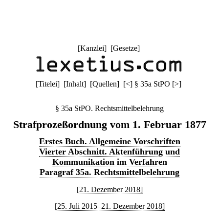
[
Kanzlei
] [
Gesetze
]
[
Titelei
] [
Inhalt
] [
Quellen
]
[
<
]
§ 35a StPO
[
>
]
§ 35a StPO. Rechtsmittelbelehrung
Strafprozeßordnung vom 1. Februar 1877
Erstes Buch. Allgemeine Vorschriften
Vierter Abschnitt. Aktenführung und
Kommunikation im Verfahren
Paragraf 35a. Rechtsmittelbelehrung
[21. Dezember 2018]
[25. Juli 2015–21. Dezember 2018]