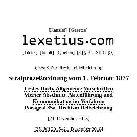
[
Kanzlei
] [
Gesetze
]
[
Titelei
] [
Inhalt
] [
Quellen
]
[
<
]
§ 35a StPO
[
>
]
§ 35a StPO. Rechtsmittelbelehrung
Strafprozeßordnung vom 1. Februar 1877
Erstes Buch. Allgemeine Vorschriften
Vierter Abschnitt. Aktenführung und
Kommunikation im Verfahren
Paragraf 35a. Rechtsmittelbelehrung
[21. Dezember 2018]
[25. Juli 2015–21. Dezember 2018]