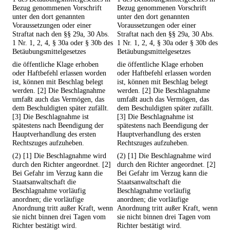
Bezug genommenen Vorschrift
Bezug genommenen Vorschrift
unter den dort genannten
unter den dort genannten
Voraussetzungen oder einer
Voraussetzungen oder einer
Straftat nach den §§ 29a, 30 Abs.
Straftat nach den §§ 29a, 30 Abs.
1 Nr. 1, 2, 4, § 30a oder § 30b des
1 Nr. 1, 2, 4, § 30a oder § 30b des
Betäubungsmittelgesetzes
Betäubungsmittelgesetzes
die öffentliche Klage erhoben
die öffentliche Klage erhoben
oder Haftbefehl erlassen worden
oder Haftbefehl erlassen worden
ist, können mit Beschlag belegt
ist, können mit Beschlag belegt
werden. [2] Die Beschlagnahme
werden. [2] Die Beschlagnahme
umfaßt auch das Vermögen, das
umfaßt auch das Vermögen, das
dem Beschuldigten später zufällt.
dem Beschuldigten später zufällt.
[3] Die Beschlagnahme ist
[3] Die Beschlagnahme ist
spätestens nach Beendigung der
spätestens nach Beendigung der
Hauptverhandlung des ersten
Hauptverhandlung des ersten
Rechtszuges aufzuheben.
Rechtszuges aufzuheben.
(2) [1] Die Beschlagnahme wird
(2) [1] Die Beschlagnahme wird
durch den Richter angeordnet. [2]
durch den Richter angeordnet. [2]
Bei Gefahr im Verzug kann die
Bei Gefahr im Verzug kann die
Staatsanwaltschaft die
Staatsanwaltschaft die
Beschlagnahme vorläufig
Beschlagnahme vorläufig
anordnen; die vorläufige
anordnen; die vorläufige
Anordnung tritt außer Kraft, wenn
Anordnung tritt außer Kraft, wenn
sie nicht binnen drei Tagen vom
sie nicht binnen drei Tagen vom
Richter bestätigt wird.
Richter bestätigt wird.