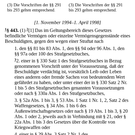
(3) Die Vorschriften der §§ 291
(3) Die Vorschriften der §§ 291
bis 293 gelten entsprechend.
bis 293 gelten entsprechend.
[1. November 1994–1. April 1998]
1
§ 443
.
(1)
2
[1] Das im Geltungsbereich dieses Gesetzes
befindliche Vermögen oder einzelne Vermögensgegenstände eines
Beschuldigten, gegen den wegen einer Straftat nach
1.
den §§ 81 bis 83 Abs. 1, den §§ 94 oder 96 Abs. 1, den
§§ 97a oder 100 des Strafgesetzbuches,
3
2.
einer in § 330 Satz 1 des Strafgesetzbuches in Bezug
genommenen Vorschrift unter der Voraussetzung, daß der
Beschuldigte verdächtig ist, vorsätzlich Leib oder Leben
eines anderen oder fremde Sachen von bedeutendem Wert
gefährdet zu haben, oder unter einer der in § 330 Satz 2 Nr.
1 bis 5 des Strafgesetzbuches genannten Voraussetzungen
oder nach § 330a Abs. 1 des Strafgesetzbuches,
3.
§ 52a Abs. 1 bis 3, § 53 Abs. 1 Satz 1 Nr. 1, 2, Satz 2 des
Waffengesetzes, § 34 Abs. 1 bis 6 des
Außenwirtschaftsgesetzes oder nach § 19 Abs. 1 bis 3, § 20
Abs. 1 oder 2, jeweils auch in Verbindung mit § 21, oder §
22a Abs. 1 bis 3 des Gesetzes über die Kontrolle von
Kriegswaffen oder
4.
einer in § 29 Abs. 3 Satz 2 Nr. 1 des