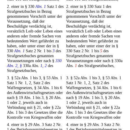
2. einer in § 330
Abs. 1
Satz 1 des
2. einer in § 330 Satz 1 des
Strafgesetzbuches in Bezug
Strafgesetzbuches in Bezug
genommenen Vorschrift unter der
genommenen Vorschrift unter der
Voraussetzung, daß der
Voraussetzung, daß der
Beschuldigte verdächtig ist,
Beschuldigte verdächtig ist,
vorsätzlich Leib oder Leben eines
vorsätzlich Leib oder Leben eines
anderen oder fremde Sachen von
anderen oder fremde Sachen von
bedeutendem Wert gefährdet zu
bedeutendem Wert gefährdet zu
haben, oder unter einer der in §
haben, oder unter einer der in §
330
Abs. 1
Satz 2 Nr. 1 bis
3
des
330 Satz 2 Nr. 1 bis
5
des
Strafgesetzbuches genannten
Strafgesetzbuches genannten
Voraussetzungen oder nach §
330
Voraussetzungen oder nach § 330a
Abs. 2, §
330a Abs.
1, 2
des
Abs.
1
des Strafgesetzbuches,
Strafgesetzbuches,
3. § 52a Abs. 1 bis 3, § 53 Abs. 1
3. § 52a Abs. 1 bis 3, § 53 Abs. 1
Satz 1 Nr. 1, 2, Satz 2 des
Satz 1 Nr. 1, 2, Satz 2 des
Waffengesetzes, § 34 Abs. 1 bis 6
Waffengesetzes, § 34 Abs. 1 bis 6
des Außenwirtschaftsgesetzes oder
des Außenwirtschaftsgesetzes oder
nach § 19 Abs. 1 bis 3, § 20 Abs.
nach § 19 Abs. 1 bis 3, § 20 Abs.
1 oder 2, jeweils auch in
1 oder 2, jeweils auch in
Verbindung mit § 21, oder § 22a
Verbindung mit § 21, oder § 22a
Abs. 1 bis 3 des Gesetzes über die
Abs. 1 bis 3 des Gesetzes über die
Kontrolle von Kriegswaffen oder
Kontrolle von Kriegswaffen oder
4. einer in § 29 Abs. 3 Satz 2 Nr.
4. einer in § 29 Abs. 3 Satz 2 Nr.
1 des Betäubungsmittelgesetzes in
1 des Betäubungsmittelgesetzes in