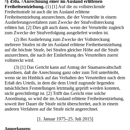
1
§ 450a
.
2
Anrechnung einer im Ausland erlittenen
Freiheitsentziehung.
(1)
[1] Auf die zu vollstreckende
Freiheitsstrafe ist auch die im Ausland erlittene
Freiheitsentziehung anzurechnen, die der Verurteilte in einem
Auslieferungsverfahren zum Zwecke der Strafvollstreckung
erlitten hat.
[2] Dies gilt auch dann, wenn der Verurteilte zugleich
zum Zwecke der Strafverfolgung ausgeliefert worden ist.
(2) Bei Auslieferung zum Zwecke der Vollstreckung
mehrerer Strafen ist die im Ausland erlittene Freiheitsentziehung
auf die höchste Strafe, bei Strafen gleicher Höhe auf die Strafe
anzurechnen, die nach der Einlieferung des Verurteilten zuerst
vollstreckt wird.
(3)
[1] Das Gericht kann auf Antrag der Staatsanwaltschaft
anordnen, daß die Anrechnung ganz oder zum Teil unterbleibt,
wenn sie im Hinblick auf das Verhalten des Verurteilten nach dem
Erlaß des Urteils, in dem die dem Urteil zugrunde liegenden
tatsächlichen Feststellungen letztmalig geprüft werden konnten,
nicht gerechtfertigt ist.
[2] Trifft das Gericht eine solche
Anordnung, so wird die im Ausland erlittene Freiheitsentziehung,
soweit ihre Dauer die Strafe nicht überschreitet, auch in einem
anderen Verfahren auf die Strafe nicht angerechnet.
[1. Januar 1975–25. Juli 2015]
Anmerkungen: