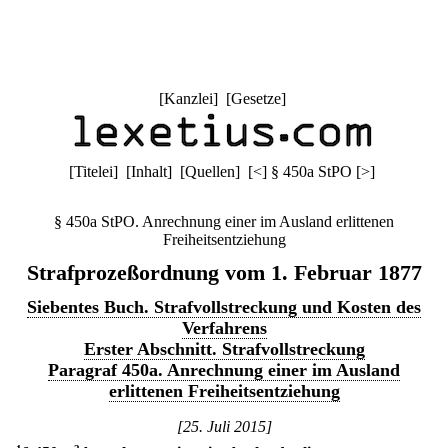
[
Kanzlei
] [
Gesetze
]
[
Titelei
] [
Inhalt
] [
Quellen
]
[
<
]
§ 450a StPO
[
>
]
§ 450a StPO. Anrechnung einer im Ausland erlittenen
Freiheitsentziehung
Strafprozeßordnung vom 1. Februar 1877
Siebentes Buch. Strafvollstreckung und Kosten des
Verfahrens
Erster Abschnitt. Strafvollstreckung
Paragraf 450a. Anrechnung einer im Ausland
erlittenen Freiheitsentziehung
[25. Juli 2015]