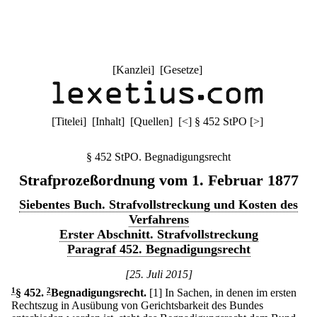
[
Kanzlei
] [
Gesetze
]
[
Titelei
] [
Inhalt
] [
Quellen
]
[
<
]
§ 452 StPO
[
>
]
§ 452 StPO. Begnadigungsrecht
Strafprozeßordnung vom 1. Februar 1877
Siebentes Buch. Strafvollstreckung und Kosten des
Verfahrens
Erster Abschnitt. Strafvollstreckung
Paragraf 452. Begnadigungsrecht
[25. Juli 2015]
1
§ 452
.
2
Begnadigungsrecht.
[1] In Sachen, in denen im ersten
Rechtszug in Ausübung von Gerichtsbarkeit des Bundes