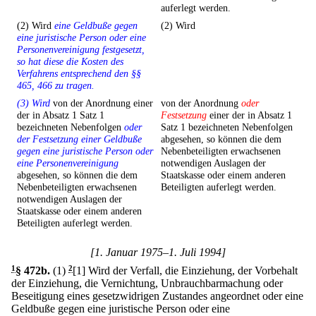
auferlegt werden.
(2) Wird
eine Geldbuße gegen
(2) Wird
eine juristische Person oder eine
Personenvereinigung festgesetzt,
so hat diese die Kosten des
Verfahrens entsprechend den §§
465, 466 zu tragen.
(3) Wird
von der Anordnung einer
von der Anordnung
oder
der in Absatz 1 Satz 1
Festsetzung
einer der in Absatz 1
bezeichneten Nebenfolgen
oder
Satz 1 bezeichneten Nebenfolgen
der Festsetzung einer Geldbuße
abgesehen, so können die dem
gegen eine juristische Person oder
Nebenbeteiligten erwachsenen
eine Personenvereinigung
notwendigen Auslagen der
abgesehen, so können die dem
Staatskasse oder einem anderen
Nebenbeteiligten erwachsenen
Beteiligten auferlegt werden.
notwendigen Auslagen der
Staatskasse oder einem anderen
Beteiligten auferlegt werden.
[1. Januar 1975–1. Juli 1994]
1
§ 472b
.
(1)
2
[1] Wird der Verfall, die Einziehung, der Vorbehalt
der Einziehung, die Vernichtung, Unbrauchbarmachung oder
Beseitigung eines gesetzwidrigen Zustandes angeordnet oder eine
Geldbuße gegen eine juristische Person oder eine