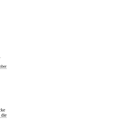
.
mber
cke
 die