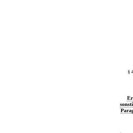
§ 
Er
sonst
Parag