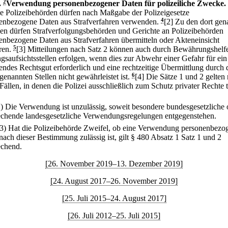
.
2
Verwendung personenbezogener Daten für polizeiliche Zwecke.
ie Polizeibehörden dürfen nach Maßgabe der Polizeigesetze
enbezogene Daten aus Strafverfahren verwenden.
4
[2] Zu den dort gen
n dürfen Strafverfolgungsbehörden und Gerichte an Polizeibehörden
enbezogene Daten aus Strafverfahren übermitteln oder Akteneinsicht
en.
5
[3] Mitteilungen nach Satz 2 können auch durch Bewährungshelf
gsaufsichtsstellen erfolgen, wenn dies zur Abwehr einer Gefahr für ein
endes Rechtsgut erforderlich und eine rechtzeitige Übermittlung durch d
genannten Stellen nicht gewährleistet ist.
6
[4] Die Sätze 1 und 2 gelten 
Fällen, in denen die Polizei ausschließlich zum Schutz privater Rechte t
2) Die Verwendung ist unzulässig, soweit besondere bundesgesetzliche 
echende landesgesetzliche Verwendungsregelungen entgegenstehen.
(3) Hat die Polizeibehörde Zweifel, ob eine Verwendung personenbezo
nach dieser Bestimmung zulässig ist, gilt § 480 Absatz 1 Satz 1 und 2
echend.
[26. November 2019–13. Dezember 2019]
[24. August 2017–26. November 2019]
[25. Juli 2015–24. August 2017]
[26. Juli 2012–25. Juli 2015]