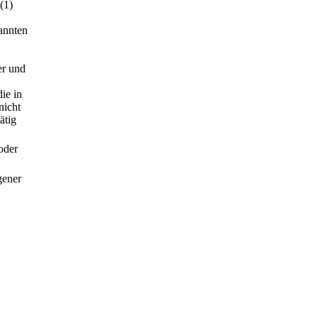
(1)
annten
er und
ie in
nicht
ätig
oder
gener