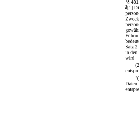
1
§ 481
3
[1] D
person
Zwecke
person
gewähr
Führun
bedeut
Satz 2 
in den 
wird.
(
entspr
7
Daten 
entspr