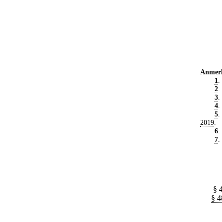
Anmer
1
.
2
.
3
.
4
.
5
.
2019
.
6
.
7
.
§ 
§ 4