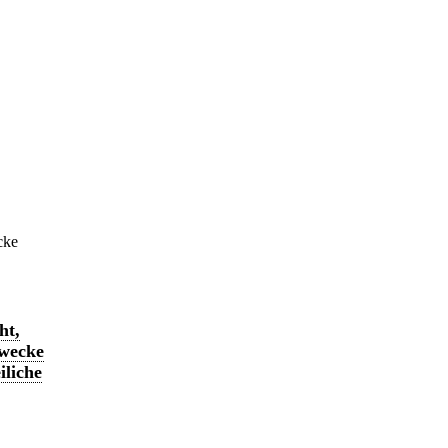
cke
ht,
Zwecke
iliche