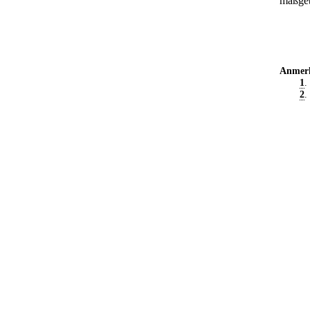
maßge
Anmer
1
.
2
.