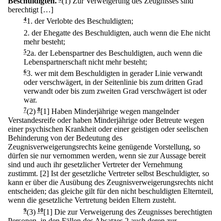
Beschuldigten.
(1) Zur Verweigerung des Zeugnisses sind
berechtigt […]
4
1.
der Verlobte des Beschuldigten;
2.
der Ehegatte des Beschuldigten, auch wenn die Ehe nicht
mehr besteht;
5
2a.
der Lebenspartner des Beschuldigten, auch wenn die
Lebenspartnerschaft nicht mehr besteht;
6
3.
wer mit dem Beschuldigten in gerader Linie verwandt
oder verschwägert, in der Seitenlinie bis zum dritten Grad
verwandt oder bis zum zweiten Grad verschwägert ist oder
war.
7
(2)
8
[1] Haben Minderjährige wegen mangelnder
Verstandesreife oder haben Minderjährige oder Betreute wegen
einer psychischen Krankheit oder einer geistigen oder seelischen
Behinderung von der Bedeutung des
Zeugnisverweigerungsrechts keine genügende Vorstellung, so
dürfen sie nur vernommen werden, wenn sie zur Aussage bereit
sind und auch ihr gesetzlicher Vertreter der Vernehmung
zustimmt.
[2] Ist der gesetzliche Vertreter selbst Beschuldigter, so
kann er über die Ausübung des Zeugnisverweigerungsrechts nicht
entscheiden; das gleiche gilt für den nicht beschuldigten Elternteil,
wenn die gesetzliche Vertretung beiden Eltern zusteht.
9
(3)
10
[1] Die zur Verweigerung des Zeugnisses berechtigten
Personen, in den Fällen des Absatzes 2 auch deren zur