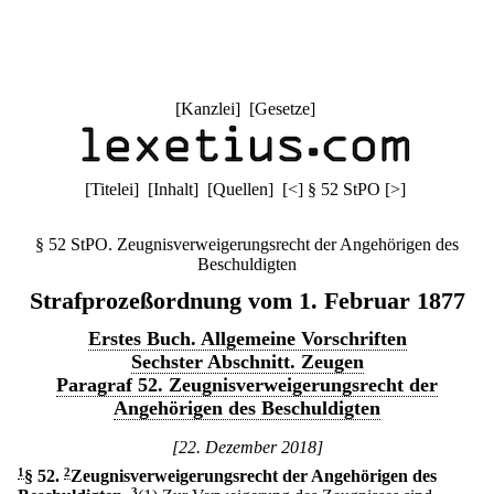
[
Kanzlei
] [
Gesetze
]
[
Titelei
] [
Inhalt
] [
Quellen
]
[
<
]
§ 52 StPO
[
>
]
§ 52 StPO. Zeugnisverweigerungsrecht der Angehörigen des
Beschuldigten
Strafprozeßordnung vom 1. Februar 1877
Erstes Buch. Allgemeine Vorschriften
Sechster Abschnitt. Zeugen
Paragraf 52. Zeugnisverweigerungsrecht der
Angehörigen des Beschuldigten
[22. Dezember 2018]
1
§ 52
.
2
Zeugnisverweigerungsrecht der Angehörigen des
3