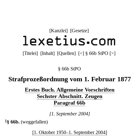
[
Kanzlei
] [
Gesetze
]
[
Titelei
] [
Inhalt
] [
Quellen
]
[
<
]
§ 66b StPO
[
>
]
§ 66b StPO
Strafprozeßordnung vom 1. Februar 1877
Erstes Buch. Allgemeine Vorschriften
Sechster Abschnitt. Zeugen
Paragraf 66b
[1. September 2004]
1
§ 66b
.
(weggefallen)
[1. Oktober 1950–1. September 2004]