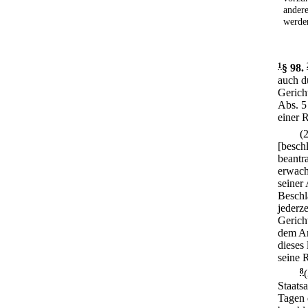
ander
werde
1
§ 98
.
auch d
Gerich
Abs. 5
einer 
(
[beschl
beantr
erwach
seiner
Beschl
jederze
Gerich
dem Am
dieses
seine 
8
Staatsa
Tagen 