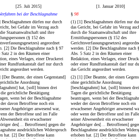
[25. Juli 2015]
[1. Januar 2010]
Verfahren bei der Beschlagnahme
§
98
1] Beschlagnahmen dürfen nur durch
(1) [1] Beschlagnahmen dürfen nur du
richt, bei Gefahr im Verzug auch
das Gericht, bei Gefahr im Verzug auc
die Staatsanwaltschaft und ihre
durch die Staatsanwaltschaft und ihre
lungspersonen (§ 152 des
Ermittlungspersonen (§ 152 des
tsverfassungsgesetzes) angeordnet
Gerichtsverfassungsgesetzes) angeordn
n. [2] Die Beschlagnahme nach § 97
werden. [2] Die Beschlagnahme nach 
 Satz 2 in den Räumen einer
Abs. 5 Satz 2 in den Räumen einer
ion, eines Verlages, einer Druckerei
Redaktion, eines Verlages, einer Druck
iner Rundfunkanstalt darf nur durch
oder einer Rundfunkanstalt darf nur d
richt angeordnet werden.
das Gericht angeordnet werden.
] [Der Beamte, der einen Gegenstand]
(2) [1] [Der Beamte, der einen Gegens
gerichtliche Anordnung
ohne gerichtliche Anordnung
lagnahmt] hat, [soll] binnen drei
[beschlagnahmt] hat, [soll] binnen drei
die gerichtliche Bestätigung
Tagen die gerichtliche Bestätigung
ragen, wenn bei der Beschlagnahme
beantragen, wenn bei der Beschlagna
der davon Betroffene noch ein
weder der davon Betroffene noch ein
hsener Angehöriger anwesend war,
erwachsener Angehöriger anwesend wa
enn der Betroffene und im Falle
oder wenn der Betroffene und im Fall
 Abwesenheit ein erwachsener
seiner Abwesenheit ein erwachsener
öriger des[… Betroffenen] gegen die
Angehöriger des[… Betroffenen] gege
lagnahme ausdrücklichen Widerspruch
Beschlagnahme ausdrücklichen Widers
n hat. [2] Der Betroffene kann
erhoben hat. [2] Der Betroffene kann