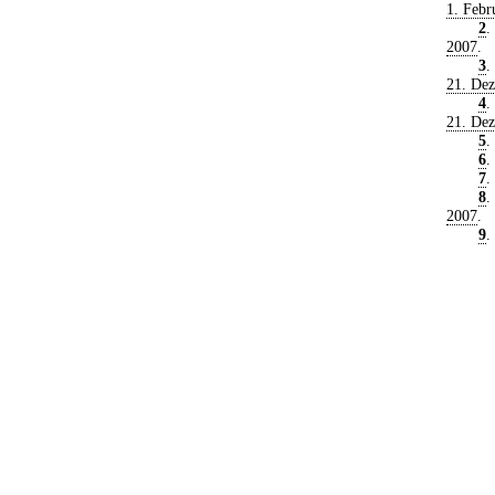
1. Febr
2
.
2007
.
3
.
21. De
4
.
21. De
5
.
6
.
7
.
8
.
2007
.
9
.