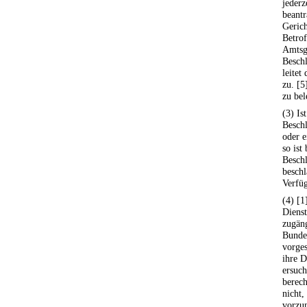
jederz
beantr
Gerich
Betro
Amtsge
Beschl
leitet
zu. [5
zu bel
(3) Is
Beschl
oder e
so ist
Besch
besch
Verfüg
(4) [
Dienst
zugäng
Bundes
vorges
ihre D
ersuch
berech
nicht
vorzun