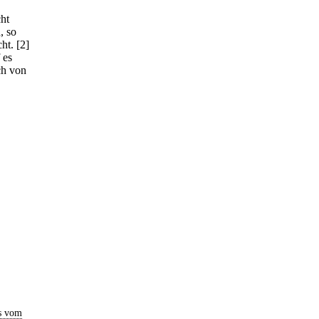
ht
, so
ht.
[2]
 es
ch von
s vom