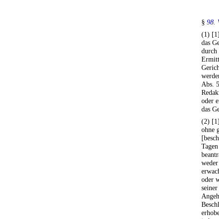
§
98. 
(1) [
das Ge
durch 
Ermitt
Gerich
werde
Abs. 5
Redakt
oder e
das Ge
(2) [1
ohne 
[besch
Tagen 
beant
weder 
erwac
oder w
seiner
Angeh
Besch
erhobe