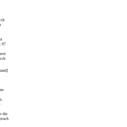
rch
h
et
§ 97
erei
urch
tand]
hme
r,
e
n die
pruch