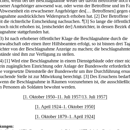
chen, wenn bei der Beschlagnahme weder der davon Betroffene noch 
sener Angehöriger anwesend war, oder wenn der Betroffene und im Fa
 Abwesenheit ein erwachsener Angehöriger des[… Betroffenen] gegen 
agnahme ausdrücklichen Widerspruch erhoben hat.
[2] Der Betroffene
eit die richterliche Entscheidung nachsuchen.
4
[3] So lange die öffentlic
och nicht erhoben ist, [entscheidet der] Amtsrichter, in dessen Bezirk d
agnahme stattgefunden hat.
(3) Ist nach erhobener öffentlicher Klage die Beschlagnahme durch die
nwaltschaft oder einen ihrer Hilfsbeamten erfolgt, so ist binnen drei Ta
chter von der Beschlagnahme Anzeige zu machen; die beschlagnahmt
tände sind ihm zur Verfügung zu stellen.
(4)
[1] Wird eine Beschlagnahme in einem Dienstgebäude oder einer nic
ein zugänglichen Einrichtung oder Anlage der Bundeswehr erforderlich
ie vorgesetzte Dienststelle der Bundeswehr um ihre Durchführung ersuc
suchende Stelle ist zur Mitwirkung berechtigt.
[3] Des Ersuchens bedarf
 wenn die Beschlagnahme in Räumen vorzunehmen ist, die ausschließli
n Personen als Soldaten bewohnt werden.
[1. Oktober 1950–11. Juli 1957/13. Juli 1957]
[1. April 1924–1. Oktober 1950]
[1. Oktober 1879–1. April 1924]
kungen: