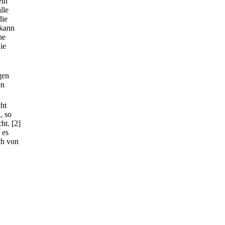
ein
lle
die
 kann
he
ie
gen
en
ht
, so
ht.
[2]
 es
ch von