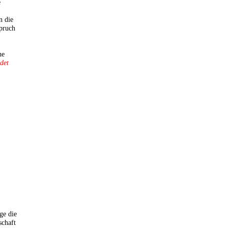
e
n die
pruch
he
idet
ge die
schaft