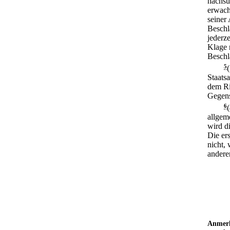
nachsu
erwach
seiner
Beschl
jederz
Klage n
Beschl
5
Staatsa
dem Ri
Gegens
6
allgem
wird d
Die er
nicht,
andere
Anmer