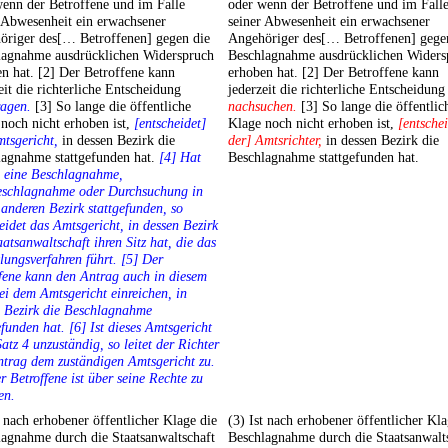
enn der Betroffene und im Falle
oder wenn der Betroffene und im Fall
 Abwesenheit ein erwachsener
seiner Abwesenheit ein erwachsener
öriger des[… Betroffenen] gegen die
Angehöriger des[… Betroffenen] gege
lagnahme ausdrücklichen Widerspruch
Beschlagnahme ausdrücklichen Widers
n hat. [2] Der Betroffene kann
erhoben hat. [2] Der Betroffene kann
eit die richterliche Entscheidung
jederzeit die richterliche Entscheidung
ragen.
[3] So lange die öffentliche
nachsuchen.
[3] So lange die öffentlic
noch nicht erhoben ist,
[entscheidet]
Klage noch nicht erhoben ist,
[entsche
tsgericht,
in dessen Bezirk die
der] Amtsrichter,
in dessen Bezirk die
lagnahme stattgefunden hat.
[4] Hat
Beschlagnahme stattgefunden hat.
s eine Beschlagnahme,
eschlagnahme oder Durchsuchung in
anderen Bezirk stattgefunden, so
eidet das Amtsgericht, in dessen Bezirk
aatsanwaltschaft ihren Sitz hat, die das
lungsverfahren führt. [5] Der
fene kann den Antrag auch in diesem
ei dem Amtsgericht einreichen, in
n Bezirk die Beschlagnahme
efunden hat. [6] Ist dieses Amtsgericht
atz 4 unzuständig, so leitet der Richter
trag dem zuständigen Amtsgericht zu.
r Betroffene ist über seine Rechte zu
en.
t nach erhobener öffentlicher Klage die
(3) Ist nach erhobener öffentlicher Kla
agnahme durch die Staatsanwaltschaft
Beschlagnahme durch die Staatsanwalt