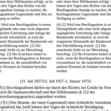
inen ihrer Hilfsbeamten erfolgt, so ist
oder einen ihrer Hilfsbeamten erfolgt, 
 drei Tagen dem Richter von der
binnen drei Tagen dem Richter von de
lagnahme Anzeige zu machen; die
Beschlagnahme Anzeige zu machen; di
lagnahmten Gegenstände sind ihm zur
beschlagnahmten Gegenstände sind ih
ung zu stellen.
Verfügung zu stellen.
1] Wird eine Beschlagnahme in einem
(4) [1] Wird eine Beschlagnahme in e
gebäude oder einer nicht allgemein
Dienstgebäude oder einer nicht allgem
lichen Einrichtung oder Anlage der
zugänglichen Einrichtung oder Anlage
wehr erforderlich, so wird die
Bundeswehr erforderlich, so wird die
etzte Dienststelle der Bundeswehr um
vorgesetzte Dienststelle der Bundeswe
urchführung ersucht. [2] Die
ihre Durchführung ersucht. [2] Die
ende Stelle ist zur Mitwirkung
ersuchende Stelle ist zur Mitwirkung
tigt. [3] Des Ersuchens bedarf es
berechtigt. [3] Des Ersuchens bedarf e
, wenn die Beschlagnahme in Räumen
nicht, wenn die Beschlagnahme in Rä
ehmen ist, die ausschließlich von
vorzunehmen ist, die ausschließlich vo
en Personen als Soldaten bewohnt
anderen Personen als Soldaten bewohn
n.
werden.
[11. Juli 1957/13. Juli 1957–1. Januar 1975]
2
(1) Beschlagnahmen dürfen nur durch den Richter, bei Gefahr im Ver
urch die Staatsanwaltschaft und ihre Hilfsbeamten (§ 152 des
tsverfassungsgesetzes) angeordnet werden.
2)
3
[1] [Der Beamte, der einen Gegenstand] ohne richterliche Anordnun
agnahmt] hat, [soll] binnen drei Tagen die richterliche Bestätigung