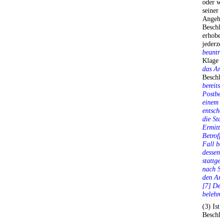
oder w
seiner
Angeh
Besch
erhobe
jederz
beant
Klage 
das Am
Besch
bereit
Postb
einem 
entsch
die St
Ermitt
Betrof
Fall b
desse
stattg
nach S
den An
[7] De
belehr
(3) Is
Beschl