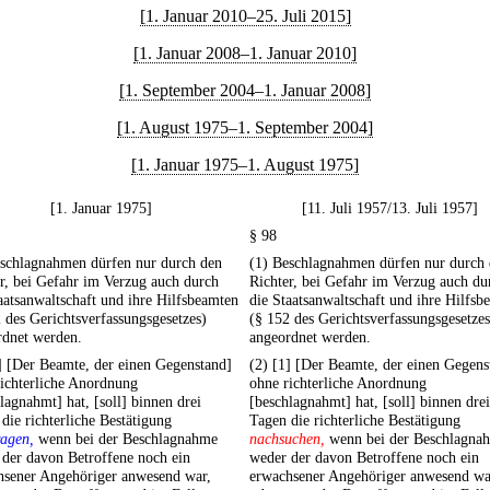
[1. Januar 2010–25. Juli 2015]
[1. Januar 2008–1. Januar 2010]
[1. September 2004–1. Januar 2008]
[1. August 1975–1. September 2004]
[1. Januar 1975–1. August 1975]
[1. Januar 1975]
[11. Juli 1957/13. Juli 1957]
§ 98
eschlagnahmen dürfen nur durch den
(1) Beschlagnahmen dürfen nur durch
r, bei Gefahr im Verzug auch durch
Richter, bei Gefahr im Verzug auch du
aatsanwaltschaft und ihre Hilfsbeamten
die Staatsanwaltschaft und ihre Hilfsb
 des Gerichtsverfassungsgesetzes)
(§ 152 des Gerichtsverfassungsgesetzes
rdnet werden.
angeordnet werden.
] [Der Beamte, der einen Gegenstand]
(2) [1] [Der Beamte, der einen Gegens
ichterliche Anordnung
ohne richterliche Anordnung
lagnahmt] hat, [soll] binnen drei
[beschlagnahmt] hat, [soll] binnen drei
die richterliche Bestätigung
Tagen die richterliche Bestätigung
ragen,
wenn bei der Beschlagnahme
nachsuchen,
wenn bei der Beschlagna
der davon Betroffene noch ein
weder der davon Betroffene noch ein
hsener Angehöriger anwesend war,
erwachsener Angehöriger anwesend wa