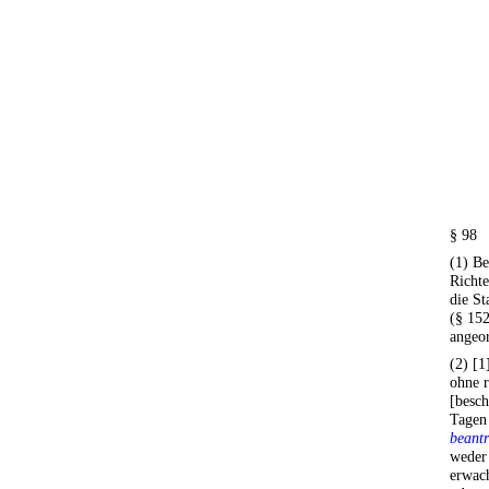
§ 98
(1) B
Richte
die St
(§ 152
angeo
(2) [1
ohne r
[besch
Tagen 
beant
weder 
erwac