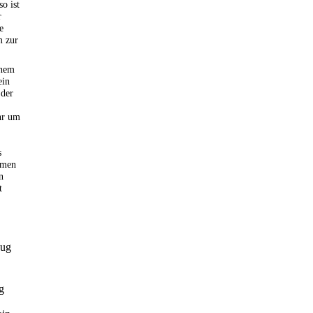
so ist
r
e
m zur
inem
ein
 der
hr um
s
umen
n
t
zug
g