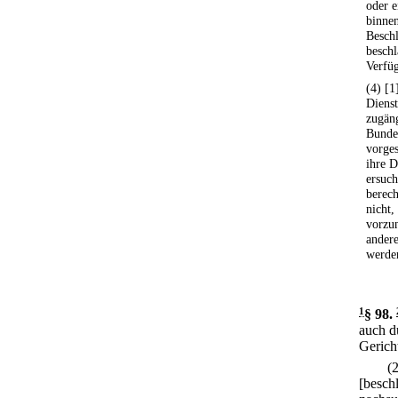
oder e
binnen
Besch
besch
Verfüg
(4) [
Dienst
zugäng
Bundes
vorges
ihre D
ersuch
berech
nicht
vorzun
ander
werde
1
§ 98
.
auch d
Gerich
(
[beschl