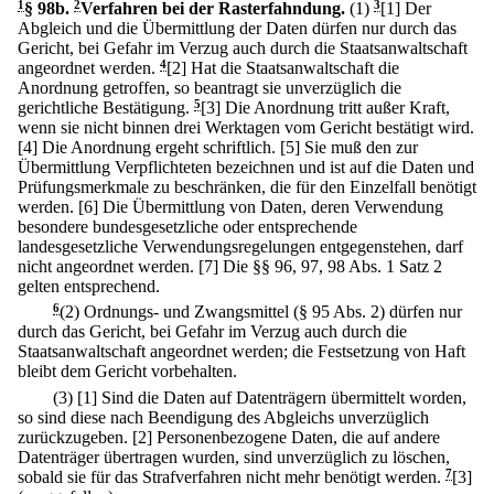
1
§ 98b
.
2
Verfahren bei der Rasterfahndung.
(1)
3
[1] Der
Abgleich und die Übermittlung der Daten dürfen nur durch das
Gericht, bei Gefahr im Verzug auch durch die Staatsanwaltschaft
angeordnet werden.
4
[2] Hat die Staatsanwaltschaft die
Anordnung getroffen, so beantragt sie unverzüglich die
gerichtliche Bestätigung.
5
[3] Die Anordnung tritt außer Kraft,
wenn sie nicht binnen drei Werktagen vom Gericht bestätigt wird.
[4] Die Anordnung ergeht schriftlich.
[5] Sie muß den zur
Übermittlung Verpflichteten bezeichnen und ist auf die Daten und
Prüfungsmerkmale zu beschränken, die für den Einzelfall benötigt
werden.
[6] Die Übermittlung von Daten, deren Verwendung
besondere bundesgesetzliche oder entsprechende
landesgesetzliche Verwendungsregelungen entgegenstehen, darf
nicht angeordnet werden.
[7] Die §§ 96, 97, 98 Abs. 1 Satz 2
gelten entsprechend.
6
(2) Ordnungs- und Zwangsmittel (§ 95 Abs. 2) dürfen nur
durch das Gericht, bei Gefahr im Verzug auch durch die
Staatsanwaltschaft angeordnet werden; die Festsetzung von Haft
bleibt dem Gericht vorbehalten.
(3)
[1] Sind die Daten auf Datenträgern übermittelt worden,
so sind diese nach Beendigung des Abgleichs unverzüglich
zurückzugeben.
[2] Personenbezogene Daten, die auf andere
Datenträger übertragen wurden, sind unverzüglich zu löschen,
sobald sie für das Strafverfahren nicht mehr benötigt werden.
7
[3]