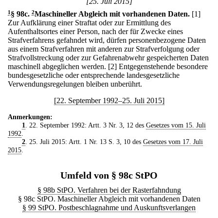
[25. Juli 2015]
1
§ 98c
.
2
Maschineller Abgleich mit vorhandenen Daten.
[1]
Zur Aufklärung einer Straftat oder zur Ermittlung des
Aufenthaltsortes einer Person, nach der für Zwecke eines
Strafverfahrens gefahndet wird, dürfen personenbezogene Daten
aus einem Strafverfahren mit anderen zur Strafverfolgung oder
Strafvollstreckung oder zur Gefahrenabwehr gespeicherten Daten
maschinell abgeglichen werden.
[2] Entgegenstehende besondere
bundesgesetzliche oder entsprechende landesgesetzliche
Verwendungsregelungen bleiben unberührt.
[22. September 1992–25. Juli 2015]
Anmerkungen:
1
. 22. September 1992: Artt. 3 Nr. 3, 12 des
Gesetzes vom 15. Juli
1992
.
2
. 25. Juli 2015: Artt. 1 Nr. 13 S. 3, 10 des
Gesetzes vom 17. Juli
2015
.
Umfeld von § 98c StPO
§ 98b StPO. Verfahren bei der Rasterfahndung
§ 98c StPO. Maschineller Abgleich mit vorhandenen Daten
§ 99 StPO. Postbeschlagnahme und Auskunftsverlangen