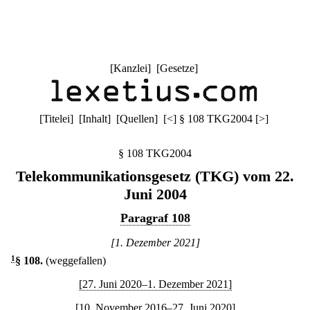
[
Kanzlei
] [
Gesetze
]
[
Titelei
] [
Inhalt
] [
Quellen
]
[
<
]
§ 108 TKG2004
[
>
]
§ 108 TKG2004
Telekommunikationsgesetz (TKG) vom 22.
Juni 2004
Paragraf 108
[1. Dezember 2021]
1
§ 108
.
(weggefallen)
[27. Juni 2020–1. Dezember 2021]
[10. November 2016–27. Juni 2020]