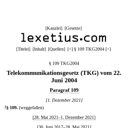
[
Kanzlei
] [
Gesetze
]
[
Titelei
] [
Inhalt
] [
Quellen
]
[
<
]
§ 109 TKG2004
[
>
]
§ 109 TKG2004
Telekommunikationsgesetz (TKG) vom 22.
Juni 2004
Paragraf 109
[1. Dezember 2021]
1
§ 109
.
(weggefallen)
[28. Mai 2021–1. Dezember 2021]
[30. Juni 2017–28. Mai 2021]