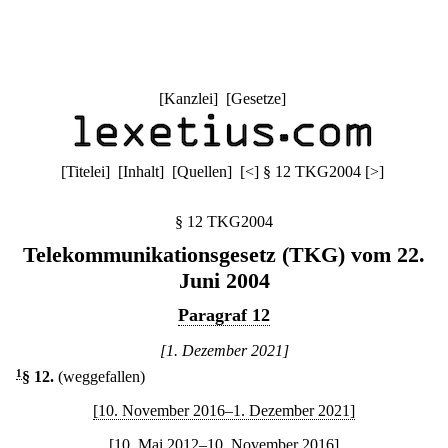
[
Kanzlei
] [
Gesetze
]
[
Titelei
] [
Inhalt
] [
Quellen
]
[
<
]
§ 12 TKG2004
[
>
]
§ 12 TKG2004
Telekommunikationsgesetz (TKG) vom 22.
Juni 2004
Paragraf 12
[1. Dezember 2021]
1
§ 12
.
(weggefallen)
[10. November 2016–1. Dezember 2021]
[10. Mai 2012–10. November 2016]