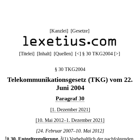
[
Kanzlei
] [
Gesetze
]
[
Titelei
] [
Inhalt
] [
Quellen
]
[
<
]
§ 30 TKG2004
[
>
]
§ 30 TKG2004
Telekommunikationsgesetz (TKG) vom 22.
Juni 2004
Paragraf 30
[1. Dezember 2021]
[10. Mai 2012–1. Dezember 2021]
[24. Februar 2007–10. Mai 2012]
1
§ 30
.
Entgeltregulierung.
2
(1) Vorbehaltlich der nachfolgenden