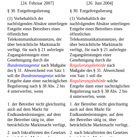
[24. Februar 2007]
[26. Juni 2004]
§ 30. Entgeltregulierung
§ 30. Entgeltregulierung
(1) Vorbehaltlich der
(1) Vorbehaltlich der
nachfolgenden Absätze unterliegen
nachfolgenden Absätze unterliegen
Entgelte eines Betreibers eines
Entgelte eines Betreibers eines
öffentlichen
öffentlichen
Telekommunikationsnetzes, der
Telekommunikationsnetzes, der
über beträchtliche Marktmacht
über beträchtliche Marktmacht
verfügt, für nach § 21 auferlegte
verfügt, für nach § 21 auferlegte
Zugangsleistungen einer
Zugangsleistungen einer
Genehmigung durch die
Genehmigung durch die
Bundesnetzagentur
nach Maßgabe
Regulierungsbehörde
nach
des § 31. Abweichend von Satz 1
Maßgabe des § 31. Abweichend
soll die
Bundesnetzagentur
solche
von Satz 1 soll die
Entgelte dann einer nachträglichen
Regulierungsbehörde
solche
Regulierung nach § 38 Abs. 2 bis
Entgelte dann einer nachträglichen
4 unterwerfen, wenn
Regulierung nach § 38 Abs. 2 bis
4 unterwerfen, wenn
1. der Betreiber nicht gleichzeitig
1. der Betreiber nicht gleichzeitig
auch auf dem Markt für
auch auf dem Markt für
Endkundenleistungen, auf dem
Endkundenleistungen, auf dem
der Betreiber tätig ist, über
der Betreiber tätig ist, über
beträchtliche Marktmacht verfügt,
beträchtliche Marktmacht verfügt,
2. nach Inkrafttreten des Gesetzes
2. nach Inkrafttreten des Gesetzes