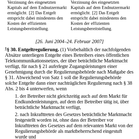
Verzinsung des eingesetzten
Verzinsung des eingesetzten
Kapitals auf dem Endnutzermarkt
Kapitals auf dem Endnutzermarkt
ermöglicht. [2] Das Entgelt
ermöglicht. [2] Das Entgelt
entspricht dabei mindestens den
entspricht dabei mindestens den
Kosten der effizienten
Kosten der effizienten
Leistungsbereitstellung.
Leistungsbereitstellung.
[26. Juni 2004–24. Februar 2007]
1
§ 30
.
Entgeltregulierung.
(1) Vorbehaltlich der nachfolgenden
Absätze unterliegen Entgelte eines Betreibers eines öffentlichen
Telekommunikationsnetzes, der über beträchtliche Marktmacht
verfügt, für nach § 21 auferlegte Zugangsleistungen einer
Genehmigung durch die Regulierungsbehörde nach Maßgabe des
§ 31. Abweichend von Satz 1 soll die Regulierungsbehörde
solche Entgelte dann einer nachträglichen Regulierung nach § 38
Abs. 2 bis 4 unterwerfen, wenn
1.
der Betreiber nicht gleichzeitig auch auf dem Markt für
Endkundenleistungen, auf dem der Betreiber tätig ist, über
beträchtliche Marktmacht verfügt,
2.
nach Inkrafttreten des Gesetzes beträchtliche Marktmacht
festgestellt worden ist, ohne dass der Betreiber vor
Inkrafttreten des Gesetzes auf dem relevanten Markt von der
Regulierungsbehörde als marktbeherrschend eingestuft
wurde und