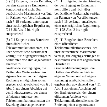
(4) [1] Entgelte, die ein Betreiber,
(4) [1] Entgelte, die ein Betreiber,
der den Zugang zu Endnutzern
der den Zugang zu Endnutzern
kontrolliert und nicht über
kontrolliert und nicht über
beträchtliche Marktmacht verfügt,
beträchtliche Marktmacht verfügt,
im Rahmen von Verpflichtungen
im Rahmen von Verpflichtungen
nach § 18 verlangt, unterliegen
nach § 18 verlangt, unterliegen
einer nachträglichen Regulierung.
einer nachträglichen Regulierung.
[2] § 38 Abs. 2 bis 4 gilt
[2] § 38 Abs. 2 bis 4 gilt
entsprechend.
entsprechend.
(5) [1] Entgelte eines Betreibers
(5) [1] Entgelte eines Betreibers
eines öffentlichen
eines öffentlichen
Telekommunikationsnetzes, der
Telekommunikationsnetzes, der
über beträchtliche Marktmacht
über beträchtliche Marktmacht
verfügt, für Zugangsleistungen zu
verfügt, für Zugangsleistungen zu
bestimmten von ihm angebotenen
bestimmten von ihm angebotenen
Diensten zu
Diensten zu
Großhandelsbedingungen, die
Großhandelsbedingungen, die
Dritten den Weitervertrieb im
Dritten den Weitervertrieb im
eigenen Namen und auf eigene
eigenen Namen und auf eigene
Rechnung ermöglichen sollen,
Rechnung ermöglichen sollen,
ergeben sich abweichend von § 31
ergeben sich abweichend von § 31
Abs. 1 aus einem Abschlag auf
Abs. 1 aus einem Abschlag auf
den Endnutzerpreis, der einem
den Endnutzerpreis, der einem
effizienten Anbieter von
effizienten Anbieter von
Telekommunikationsdiensten die
Telekommunikationsdiensten die
Erzielung einer angemessenen
Erzielung einer angemessenen