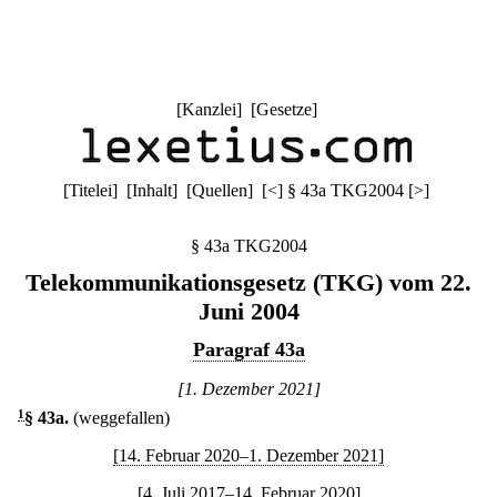
[
Kanzlei
] [
Gesetze
]
[
Titelei
] [
Inhalt
] [
Quellen
]
[
<
]
§ 43a TKG2004
[
>
]
§ 43a TKG2004
Telekommunikationsgesetz (TKG) vom 22.
Juni 2004
Paragraf 43a
[1. Dezember 2021]
1
§ 43a
.
(weggefallen)
[14. Februar 2020–1. Dezember 2021]
[4. Juli 2017–14. Februar 2020]