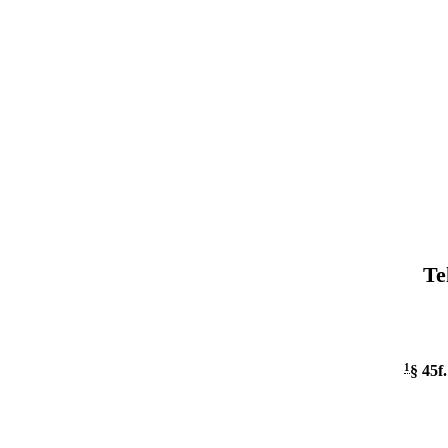
Te
1
§ 45f
.