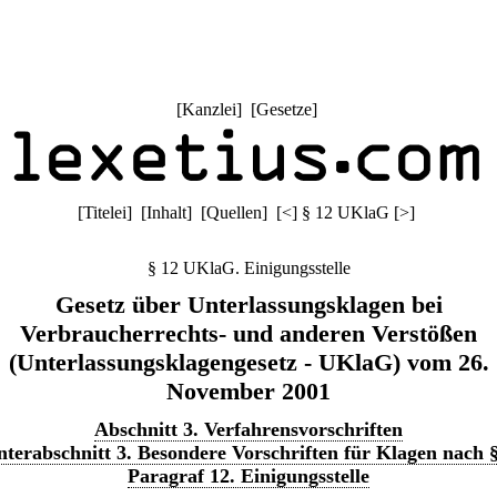
[
Kanzlei
] [
Gesetze
]
[
Titelei
] [
Inhalt
] [
Quellen
]
[
<
]
§ 12 UKlaG
[
>
]
§ 12 UKlaG. Einigungsstelle
Gesetz über Unterlassungsklagen bei
Verbraucherrechts- und anderen Verstößen
(Unterlassungsklagengesetz - UKlaG) vom 26.
November 2001
Abschnitt 3. Verfahrensvorschriften
terabschnitt 3. Besondere Vorschriften für Klagen nach §
Paragraf 12. Einigungsstelle