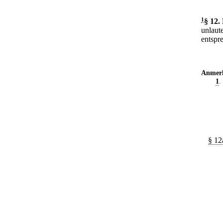
1
§ 12
.
unlaut
entspr
Anmer
1
.
§ 12