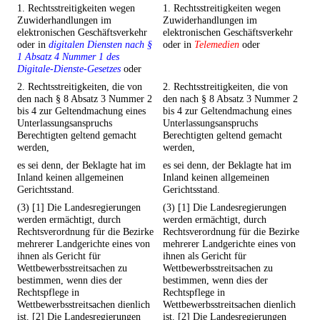
1. Rechtsstreitigkeiten wegen
1. Rechtsstreitigkeiten wegen
Zuwiderhandlungen im
Zuwiderhandlungen im
elektronischen Geschäftsverkehr
elektronischen Geschäftsverkehr
oder in
digitalen Diensten nach §
oder in
Telemedien
oder
1 Absatz 4 Nummer 1 des
Digitale-Dienste-Gesetzes
oder
2. Rechtsstreitigkeiten, die von
2. Rechtsstreitigkeiten, die von
den nach § 8 Absatz 3 Nummer 2
den nach § 8 Absatz 3 Nummer 2
bis 4 zur Geltendmachung eines
bis 4 zur Geltendmachung eines
Unterlassungsanspruchs
Unterlassungsanspruchs
Berechtigten geltend gemacht
Berechtigten geltend gemacht
werden,
werden,
es sei denn, der Beklagte hat im
es sei denn, der Beklagte hat im
Inland keinen allgemeinen
Inland keinen allgemeinen
Gerichtsstand.
Gerichtsstand.
(3) [1] Die Landesregierungen
(3) [1] Die Landesregierungen
werden ermächtigt, durch
werden ermächtigt, durch
Rechtsverordnung für die Bezirke
Rechtsverordnung für die Bezirke
mehrerer Landgerichte eines von
mehrerer Landgerichte eines von
ihnen als Gericht für
ihnen als Gericht für
Wettbewerbsstreitsachen zu
Wettbewerbsstreitsachen zu
bestimmen, wenn dies der
bestimmen, wenn dies der
Rechtspflege in
Rechtspflege in
Wettbewerbsstreitsachen dienlich
Wettbewerbsstreitsachen dienlich
ist. [2] Die Landesregierungen
ist. [2] Die Landesregierungen