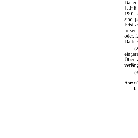
Dauer 
1. Jul
1991 s
sind.
[
Frist 
in kei
oder, f
Darbie
(
einger
Übertr
verläng
(
Anmer
1
.