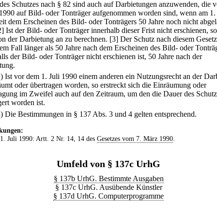
des Schutzes nach § 82 sind auch auf Darbietungen anzuwenden, die 
i 1990 auf Bild- oder Tonträger aufgenommen worden sind, wenn am 1.
eit dem Erscheinen des Bild- oder Tonträgers 50 Jahre noch nicht abge
2] Ist der Bild- oder Tonträger innerhalb dieser Frist nicht erschienen, so 
von der Darbietung an zu berechnen.
[3] Der Schutz nach diesem Gesetz
nem Fall länger als 50 Jahre nach dem Erscheinen des Bild- oder Tonträ
alls der Bild- oder Tonträger nicht erschienen ist, 50 Jahre nach der
tung.
2) Ist vor dem 1. Juli 1990 einem anderen ein Nutzungsrecht an der Dar
äumt oder übertragen worden, so erstreckt sich die Einräumung oder
agung im Zweifel auch auf den Zeitraum, um den die Dauer des Schutz
ert worden ist.
3) Die Bestimmungen in § 137 Abs. 3 und 4 gelten entsprechend.
kungen:
 1. Juli 1990: Artt. 2 Nr. 14, 14 des
Gesetzes vom 7. März 1990
.
Umfeld von § 137c UrhG
§ 137b UrhG. Bestimmte Ausgaben
§ 137c UrhG. Ausübende Künstler
§ 137d UrhG. Computerprogramme