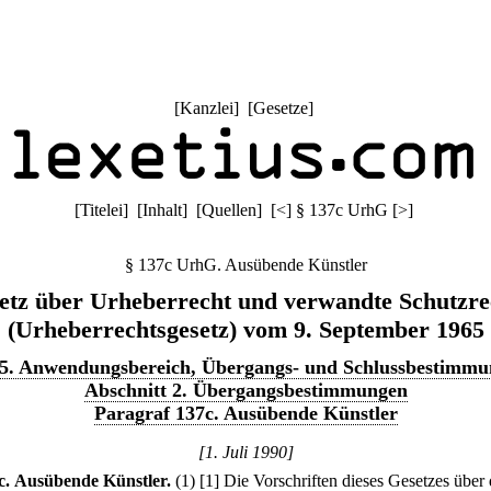
[
Kanzlei
] [
Gesetze
]
[
Titelei
] [
Inhalt
] [
Quellen
]
[
<
]
§ 137c UrhG
[
>
]
§ 137c UrhG. Ausübende Künstler
etz über Urheberrecht und verwandte Schutzre
(Urheberrechtsgesetz) vom 9. September 1965
 5. Anwendungsbereich, Übergangs- und Schlussbestimm
Abschnitt 2. Übergangsbestimmungen
Paragraf 137c. Ausübende Künstler
[1. Juli 1990]
c
.
Ausübende Künstler.
(1)
[1] Die Vorschriften dieses Gesetzes über 