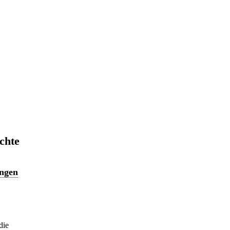
chte
ungen
die