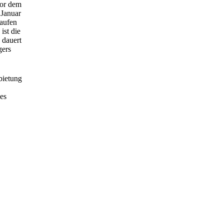
vor dem
 Januar
laufen
ist die
 dauert
gers
bietung
es