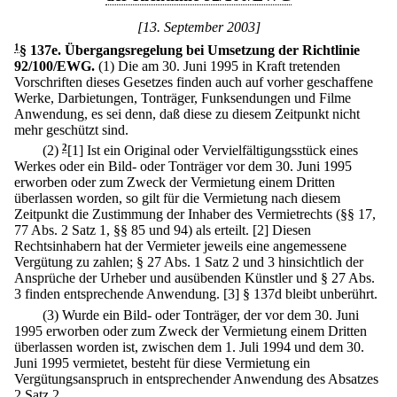
[13. September 2003]
1
§ 137e
.
Übergangsregelung bei Umsetzung der Richtlinie
92/100/EWG.
(1) Die am 30. Juni 1995 in Kraft tretenden
Vorschriften dieses Gesetzes finden auch auf vorher geschaffene
Werke, Darbietungen, Tonträger, Funksendungen und Filme
Anwendung, es sei denn, daß diese zu diesem Zeitpunkt nicht
mehr geschützt sind.
(2)
2
[1] Ist ein Original oder Vervielfältigungsstück eines
Werkes oder ein Bild- oder Tonträger vor dem 30. Juni 1995
erworben oder zum Zweck der Vermietung einem Dritten
überlassen worden, so gilt für die Vermietung nach diesem
Zeitpunkt die Zustimmung der Inhaber des Vermietrechts (§§ 17,
77 Abs. 2 Satz 1, §§ 85 und 94) als erteilt.
[2] Diesen
Rechtsinhabern hat der Vermieter jeweils eine angemessene
Vergütung zu zahlen; § 27 Abs. 1 Satz 2 und 3 hinsichtlich der
Ansprüche der Urheber und ausübenden Künstler und § 27 Abs.
3 finden entsprechende Anwendung.
[3] § 137d bleibt unberührt.
(3) Wurde ein Bild- oder Tonträger, der vor dem 30. Juni
1995 erworben oder zum Zweck der Vermietung einem Dritten
überlassen worden ist, zwischen dem 1. Juli 1994 und dem 30.
Juni 1995 vermietet, besteht für diese Vermietung ein
Vergütungsanspruch in entsprechender Anwendung des Absatzes
2 Satz 2.