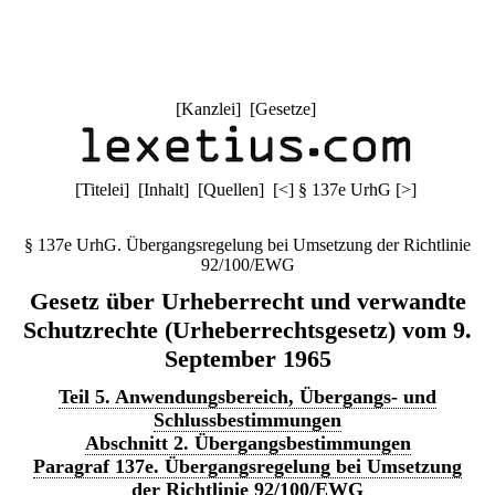
[
Kanzlei
] [
Gesetze
]
[
Titelei
] [
Inhalt
] [
Quellen
]
[
<
]
§ 137e UrhG
[
>
]
§ 137e UrhG. Übergangsregelung bei Umsetzung der Richtlinie
92/100/EWG
Gesetz über Urheberrecht und verwandte
Schutzrechte (Urheberrechtsgesetz) vom 9.
September 1965
Teil 5. Anwendungsbereich, Übergangs- und
Schlussbestimmungen
Abschnitt 2. Übergangsbestimmungen
Paragraf 137e. Übergangsregelung bei Umsetzung
der Richtlinie 92/100/EWG