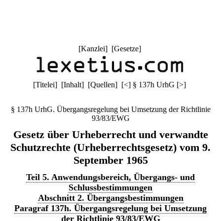
[
Kanzlei
] [
Gesetze
]
[
Titelei
] [
Inhalt
] [
Quellen
]
[
<
]
§ 137h UrhG
[
>
]
§ 137h UrhG. Übergangsregelung bei Umsetzung der Richtlinie
93/83/EWG
Gesetz über Urheberrecht und verwandte
Schutzrechte (Urheberrechtsgesetz) vom 9.
September 1965
Teil 5. Anwendungsbereich, Übergangs- und
Schlussbestimmungen
Abschnitt 2. Übergangsbestimmungen
Paragraf 137h. Übergangsregelung bei Umsetzung
der Richtlinie 93/83/EWG