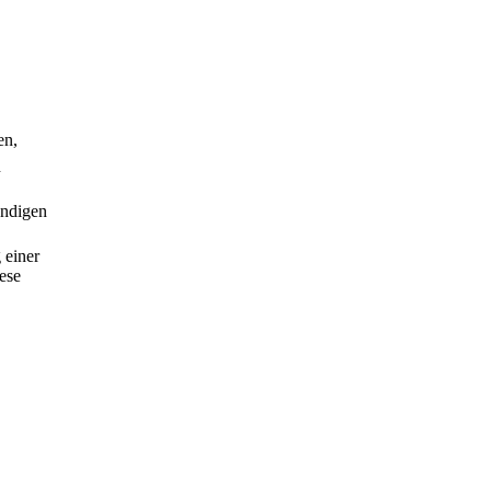
en,
n
ändigen
 einer
ese