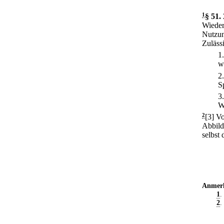
1
§ 51
.
Wieder
Nutzun
Zuläss
1
w
2
S
3
W
2
[3] V
Abbild
selbst
Anmer
1
.
2
.