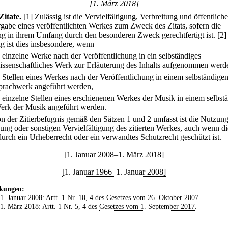
[1. März 2018]
Zitate.
[1] Zulässig ist die Vervielfältigung, Verbreitung und öffentliche
gabe eines veröffentlichten Werkes zum Zweck des Zitats, sofern die
g in ihrem Umfang durch den besonderen Zweck gerechtfertigt ist.
[2]
ig ist dies insbesondere, wenn
.
einzelne Werke nach der Veröffentlichung in ein selbständiges
issenschaftliches Werk zur Erläuterung des Inhalts aufgenommen werd
.
Stellen eines Werkes nach der Veröffentlichung in einem selbständige
prachwerk angeführt werden,
.
einzelne Stellen eines erschienenen Werkes der Musik in einem selbst
erk der Musik angeführt werden.
on der Zitierbefugnis gemäß den Sätzen 1 und 2 umfasst ist die Nutzung
ung oder sonstigen Vervielfältigung des zitierten Werkes, auch wenn di
 durch ein Urheberrecht oder ein verwandtes Schutzrecht geschützt ist.
[1. Januar 2008–1. März 2018]
[1. Januar 1966–1. Januar 2008]
kungen:
 1. Januar 2008: Artt. 1 Nr. 10, 4 des
Gesetzes vom 26. Oktober 2007
.
 1. März 2018: Artt. 1 Nr. 5, 4 des
Gesetzes vom 1. September 2017
.