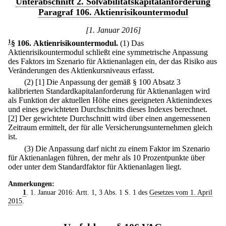
Unterabschnitt 2. Solvabilitätskapitalanforderung
Paragraf 106. Aktienrisikountermodul
[1. Januar 2016]
1
§ 106
.
Aktienrisikountermodul.
(1) Das
Aktienrisikountermodul schließt eine symmetrische Anpassung
des Faktors im Szenario für Aktienanlagen ein, der das Risiko aus
Veränderungen des Aktienkursniveaus erfasst.
(2)
[1] Die Anpassung der gemäß § 100 Absatz 3
kalibrierten Standardkapitalanforderung für Aktienanlagen wird
als Funktion der aktuellen Höhe eines geeigneten Aktienindexes
und eines gewichteten Durchschnitts dieses Indexes berechnet.
[2] Der gewichtete Durchschnitt wird über einen angemessenen
Zeitraum ermittelt, der für alle Versicherungsunternehmen gleich
ist.
(3) Die Anpassung darf nicht zu einem Faktor im Szenario
für Aktienanlagen führen, der mehr als 10 Prozentpunkte über
oder unter dem Standardfaktor für Aktienanlagen liegt.
Anmerkungen:
1
. 1. Januar 2016: Artt. 1, 3 Abs. 1 S. 1 des
Gesetzes vom 1. April
2015
.