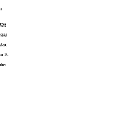
es
tzes
tzes
ober
om 16.
ober