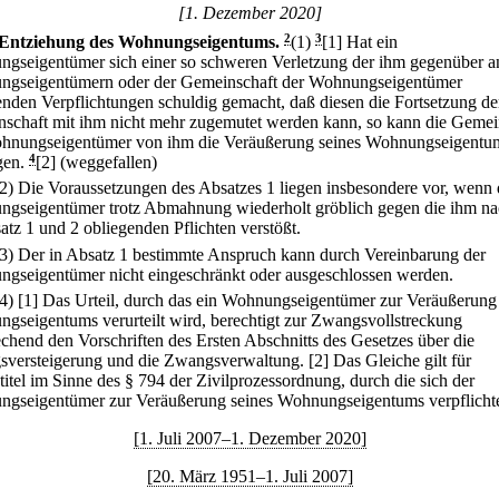
[1. Dezember 2020]
Entziehung des Wohnungseigentums.
2
(1)
3
[1] Hat ein
gseigentümer sich einer so schweren Verletzung der ihm gegenüber a
gseigentümern oder der Gemeinschaft der Wohnungseigentümer
enden Verpflichtungen schuldig gemacht, daß diesen die Fortsetzung de
schaft mit ihm nicht mehr zugemutet werden kann, so kann die Gemei
hnungseigentümer von ihm die Veräußerung seines Wohnungseigentu
gen.
4
[2] (weggefallen)
(2) Die Voraussetzungen des Absatzes 1 liegen insbesondere vor, wenn 
gseigentümer trotz Abmahnung wiederholt gröblich gegen die ihm na
atz 1 und 2 obliegenden Pflichten verstößt.
(3) Der in Absatz 1 bestimmte Anspruch kann durch Vereinbarung der
gseigentümer nicht eingeschränkt oder ausgeschlossen werden.
(4)
[1] Das Urteil, durch das ein Wohnungseigentümer zur Veräußerung
gseigentums verurteilt wird, berechtigt zur Zwangsvollstreckung
echend den Vorschriften des Ersten Abschnitts des Gesetzes über die
versteigerung und die Zwangsverwaltung.
[2] Das Gleiche gilt für
titel im Sinne des § 794 der Zivilprozessordnung, durch die sich der
gseigentümer zur Veräußerung seines Wohnungseigentums verpflichte
[1. Juli 2007–1. Dezember 2020]
[20. März 1951–1. Juli 2007]