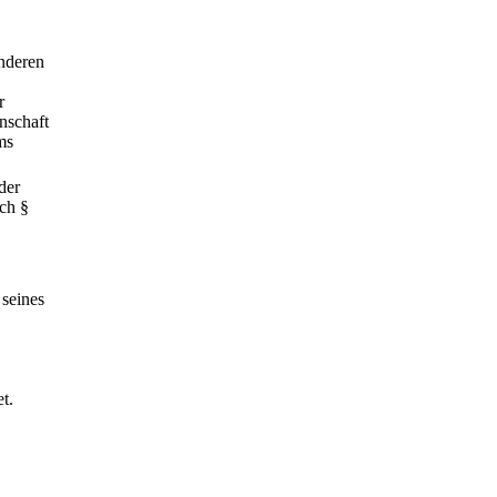
nderen
r
nschaft
ms
der
ch §
 seines
t.