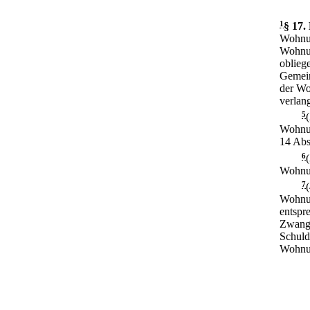
1
§ 17
.
Wohnun
Wohnun
oblieg
Gemein
der Wo
verlan
5
Wohnun
14 Abs
6
Wohnun
7
Wohnun
entspr
Zwangs
Schuld
Wohnun