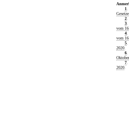
Anmer
1
.
Gesetze
2
.
3
.
vom 16
4
.
vom 16
5
.
2020
.
6
.
Oktobe
7
.
2020
.