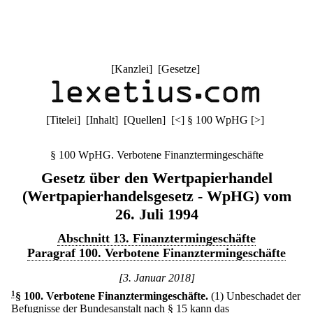
[
Kanzlei
] [
Gesetze
]
[
Titelei
] [
Inhalt
] [
Quellen
]
[
<
]
§ 100 WpHG
[
>
]
§ 100 WpHG. Verbotene Finanztermingeschäfte
Gesetz über den Wertpapierhandel
(Wertpapierhandelsgesetz - WpHG) vom
26. Juli 1994
Abschnitt 13. Finanztermingeschäfte
Paragraf 100. Verbotene Finanztermingeschäfte
[3. Januar 2018]
1
§ 100
.
Verbotene Finanztermingeschäfte.
(1) Unbeschadet der
Befugnisse der Bundesanstalt nach § 15 kann das