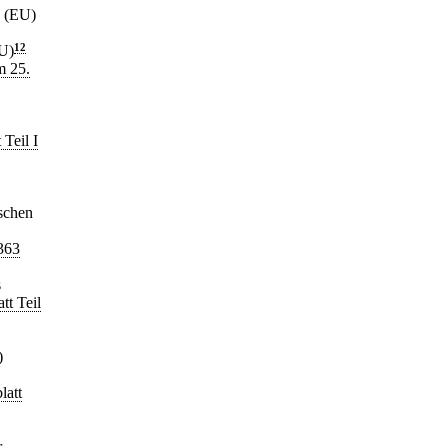
g (EU)
U)
12
m 25.
 Teil I
schen
363
s
tt Teil
)
latt
r