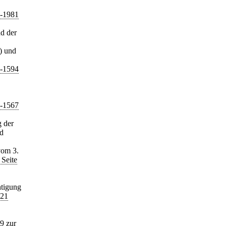
8-1981
d der
) und
8-1594
4-1567
 der
nd
om 3.
 Seite
htigung
021
9 zur