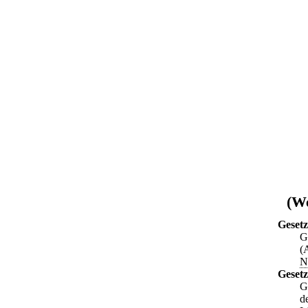
(We
Gesetz
G
(
N
Gesetz
G
d