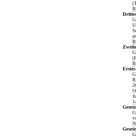
(
B
Dritte
G
U
S
a
B
Zweite
G
(
B
Erstes
G
R
2
O
J
1
Gesetz
G
v
N
Geset
G