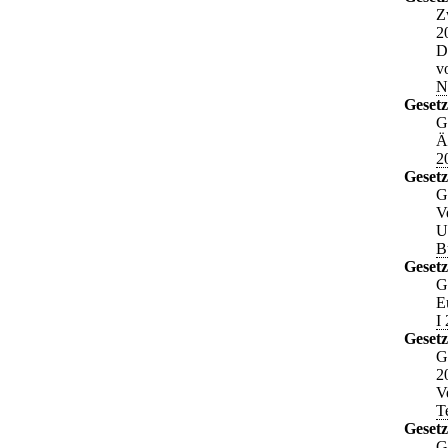
Z
2
D
v
N
Gesetz
G
Ä
2
Gesetz
G
V
U
B
Gesetz
G
E
I
Geset
G
2
V
T
Gesetz
G