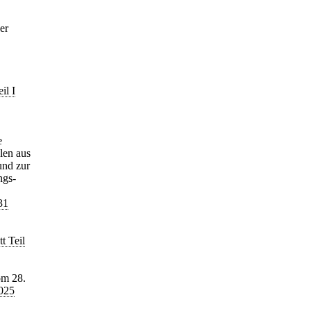
er
il I
e
len aus
und zur
ngs-
31
t Teil
om 28.
2025