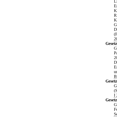
L
E
K
R
K
G
D
(
2
Gesetz
G
P
2
D
E
u
B
Gesetz
G
(
I
Gesetz
G
F
S