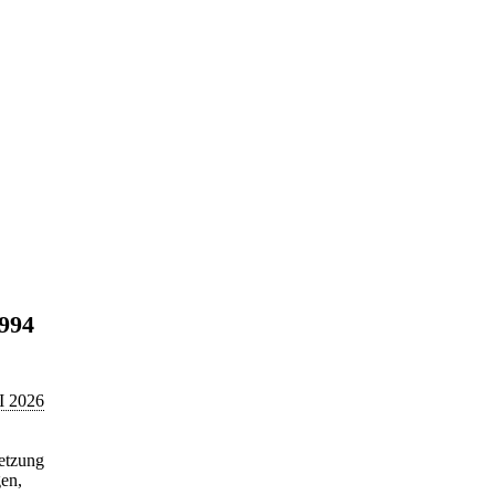
1994
 I 2026
etzung
en,