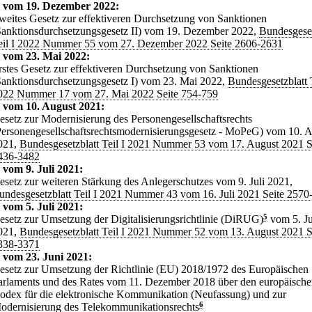
z vom 19. Dezember 2022:
weites Gesetz zur effektiveren Durchsetzung von Sanktionen
Sanktionsdurchsetzungsgesetz II) vom 19. Dezember 2022,
Bundesgeset
eil I 2022 Nummer 55 vom 27. Dezember 2022 Seite 2606-2631
 vom 23. Mai 2022:
rstes Gesetz zur effektiveren Durchsetzung von Sanktionen
Sanktionsdurchsetzungsgesetz I) vom 23. Mai 2022,
Bundesgesetzblatt T
022 Nummer 17 vom 27. Mai 2022 Seite 754-759
 vom 10. August 2021:
esetz zur Modernisierung des Personengesellschaftsrechts
Personengesellschaftsrechtsmodernisierungsgesetz - MoPeG) vom 10. 
021,
Bundesgesetzblatt Teil I 2021 Nummer 53 vom 17. August 2021 S
436-3482
 vom 9. Juli 2021:
esetz zur weiteren Stärkung des Anlegerschutzes vom 9. Juli 2021,
undesgesetzblatt Teil I 2021 Nummer 43 vom 16. Juli 2021 Seite 2570
 vom 5. Juli 2021:
esetz zur Umsetzung der Digitalisierungsrichtlinie (DiRUG)
5
vom 5. Ju
021,
Bundesgesetzblatt Teil I 2021 Nummer 52 vom 13. August 2021 S
338-3371
 vom 23. Juni 2021:
esetz zur Umsetzung der Richtlinie (EU) 2018/1972 des Europäischen
arlaments und des Rates vom 11. Dezember 2018 über den europäisch
odex für die elektronische Kommunikation (Neufassung) und zur
odernisierung des Telekommunikationsrechts
6