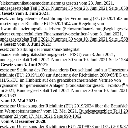
Telekommunikationsmodernisierungsgesetz) vom 23. Juni 2021,
undesgesetzblatt Teil I 2021 Nummer 35 vom 28. Juni 2021 Seite 185
s Gesetz vom 3. Juni 2021:
esetz zur begleitenden Ausführung der Verordnung (EU) 2020/1503 un
msetzung der Richtlinie EU 2020/1504 zur Regelung von
chwarmfinanzierungsdienstleistern (SchwarmfinanzierungBegleitgesetz
nderer europarechtlicher Finanzmarktvorschriften
7
vom 3. Juni 2021,
undesgesetzblatt Teil I 2021 Nummer 30 vom 10. Juni 2021 Seite 156
s Gesetz vom 3. Juni 2021:
esetz zur Stärkung der Finanzmarktintegrität
Finanzmarktintegritätsstärkungsgesetz - FISG) vom 3. Juni 2021,
undesgesetzblatt Teil I 2021 Nummer 30 vom 10. Juni 2021 Seite 153
 Gesetz vom 3. Juni 2021:
esetz zur Stärkung des Fondsstandorts Deutschland und zur Umsetzung
ichtlinie (EU) 2019/1160 zur Änderung der Richtlinien 2009/65/EG u
011/61/EU im Hinblick auf den grenzüberschreitenden Vertrieb von
rganismen für gemeinsame Anlagen (Fondsstandortgesetz - FoStoG)
8
v
uni 2021,
Bundesgesetzblatt Teil I 2021 Nummer 30 vom 10. Juni 2021
498-1533
 vom 12. Mai 2021:
esetz zur Umsetzung der Richtlinie (EU) 2019/2034 über die Beaufsic
on Wertpapierinstituten
9
vom 12. Mai 2021,
Bundesgesetzblatt Teil I 2
ummer 23 vom 17. Mai 2021 Seite 990-1062
z vom 9. Dezember 2020:
esetz zur Umsetzung der Richtlinien (EU) 2019/878 und (EU) 2019/87