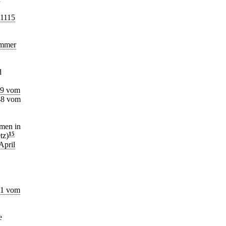
-1115
ummer
d
39 vom
 48 vom
hmen in
tz)
15
April
31 vom
e