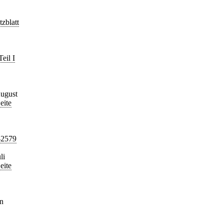
zblatt
eil I
August
eite
-2579
li
eite
en