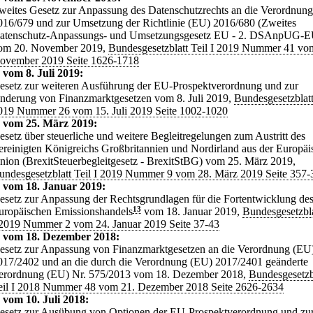
weites Gesetz zur Anpassung des Datenschutzrechts an die Verordnun
016/679 und zur Umsetzung der Richtlinie (EU) 2016/680 (Zweites
atenschutz-Anpassungs- und Umsetzungsgesetz EU - 2. DSAnpUG-E
om 20. November 2019,
Bundesgesetzblatt Teil I 2019 Nummer 41 vo
ovember 2019 Seite 1626-1718
 vom 8. Juli 2019:
esetz zur weiteren Ausführung der EU-Prospektverordnung und zur
nderung von Finanzmarktgesetzen vom 8. Juli 2019,
Bundesgesetzblatt
019 Nummer 26 vom 15. Juli 2019 Seite 1002-1020
 vom 25. März 2019:
esetz über steuerliche und weitere Begleitregelungen zum Austritt des
ereinigten Königreichs Großbritannien und Nordirland aus der Europäi
nion (Brexit­Steuerbegleitgesetz - Brexit­StBG) vom 25. März 2019,
undesgesetzblatt Teil I 2019 Nummer 9 vom 28. März 2019 Seite 357-
 vom 18. Januar 2019:
esetz zur Anpassung der Rechtsgrundlagen für die Fortentwicklung de
uropäischen Emissionshandels
13
vom 18. Januar 2019,
Bundesgesetzbla
 2019 Nummer 2 vom 24. Januar 2019 Seite 37-43
z vom 18. Dezember 2018:
esetz zur Anpassung von Finanzmarktgesetzen an die Verordnung (EU
017/2402 und an die durch die Verordnung (EU) 2017/2401 geänderte
erordnung (EU) Nr. 575/2013 vom 18. Dezember 2018,
Bundesgesetzb
eil I 2018 Nummer 48 vom 21. Dezember 2018 Seite 2626-2634
 vom 10. Juli 2018:
esetz zur Ausübung von Optionen der EU-Prospektverordnung und zu