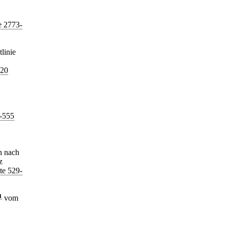
e 2773-
linie
020
3-555
n nach
z
te 529-
1
vom