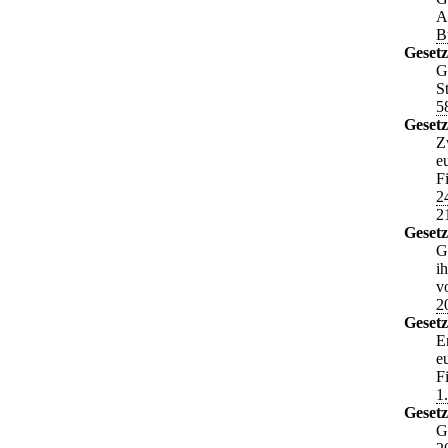
A
B
Gesetz
G
S
5
Gesetz
Z
e
F
2
2
Gesetz
G
i
v
2
Gesetz
E
e
F
1
Gesetz
G