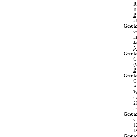
R
B
B
2
Gesetz
G
i
J
N
Gesetz
G
(
B
Gesetz
G
A
W
d
2
5
Geset
G
1
D
Geset