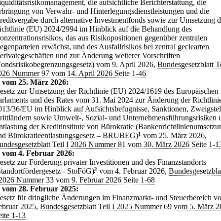
iquiditätsrisikomanagement, die aufsichtliche Berichterstattung, die
rbringung von Verwahr- und Hinterlegungsdienstleistungen und die
reditvergabe durch alternative Investmentfonds sowie zur Umsetzung d
ichtlinie (EU) 2024/2994 im Hinblick auf die Behandlung des
onzentrationsrisikos, das aus Risikopositionen gegenüber zentralen
egenparteien erwächst, und des Ausfallrisikos bei zentral geclearten
erivategeschäften und zur Änderung weiterer Vorschriften
Fondsrisikobegrenzungsgesetz) vom 9. April 2026,
Bundesgesetzblatt Te
026 Nummer 97 vom 14. April 2026 Seite 1-46
 vom 25. März 2026:
esetz zur Umsetzung der Richtlinie (EU) 2024/1619 des Europäischen
arlaments und des Rates vom 31. Mai 2024 zur Änderung der Richtlini
013/36/EU im Hinblick auf Aufsichtsbefugnisse, Sanktionen, Zweigstel
rittländern sowie Umwelt-, Sozial- und Unternehmensführungsrisiken 
ntlastung der Kreditinstitute von Bürokratie (Bankenrichtlinienumsetzu
nd Bürokratieentlastungsgesetz – BRUBEG)
1
vom 25. März 2026,
undesgesetzblatt Teil I 2026 Nummer 81 vom 30. März 2026 Seite 1-1
 vom 4. Februar 2026:
esetz zur Förderung privater Investitionen und des Finanzstandorts
Standortfördergesetz - StoFöG)
2
vom 4. Februar 2026,
Bundesgesetzblat
 2026 Nummer 33 vom 9. Februar 2026 Seite 1-68
 vom 28. Februar 2025:
esetz für dringliche Änderungen im Finanzmarkt- und Steuerbereich v
ebruar 2025,
Bundesgesetzblatt Teil I 2025 Nummer 69 vom 5. März 
eite 1-13