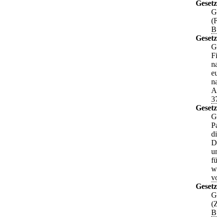
Geset
G
(
B
Geset
G
F
n
e
n
A
3
Gesetz
G
P
d
D
u
f
w
v
Geset
G
(
B