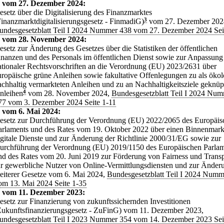
z vom 27. Dezember 2024:
esetz über die Digitalisierung des Finanzmarktes
Finanzmarktdigitalisierungsgesetz - FinmadiG)
3
vom 27. Dezember 202
undesgesetzblatt Teil I 2024 Nummer 438 vom 27. Dezember 2024 Sei
z vom 28. November 2024:
esetz zur Änderung des Gesetzes über die Statistiken der öffentlichen
inanzen und des Personals im öffentlichen Dienst sowie zur Anpassung
ationaler Rechtsvorschriften an die Verordnung (EU) 2023/2631 über
uropäische grüne Anleihen sowie fakultative Offenlegungen zu als ökol
achhaltig vermarkteten Anleihen und zu an Nachhaltigkeitsziele geknüp
nleihen
4
vom 28. November 2024,
Bundesgesetzblatt Teil I 2024 Nu
77 vom 3. Dezember 2024 Seite 1-11
 vom 6. Mai 2024:
esetz zur Durchführung der Verordnung (EU) 2022/2065 des Europäis
arlaments und des Rates vom 19. Oktober 2022 über einen Binnenmarkt
igitale Dienste und zur Änderung der Richtlinie 2000/31/EG sowie zur
urchführung der Verordnung (EU) 2019/1150 des Europäischen Parla
nd des Rates vom 20. Juni 2019 zur Förderung von Fairness und Trans
ür gewerbliche Nutzer von Online-Vermittlungsdiensten und zur Änder
eiterer Gesetze vom 6. Mai 2024,
Bundesgesetzblatt Teil I 2024 Numm
om 13. Mai 2024 Seite 1-35
z vom 11. Dezember 2023:
esetz zur Finanzierung von zukunftssichernden Investitionen
Zukunftsfinanzierungsgesetz - ZuFinG) vom 11. Dezember 2023,
undesgesetzblatt Teil I 2023 Nummer 354 vom 14. Dezember 2023 Sei