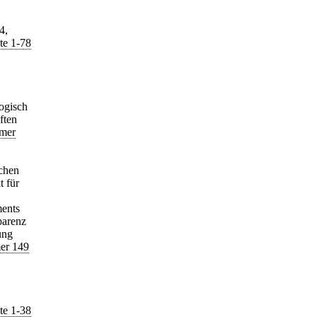
4,
te 1-78
ogisch
ften
mmer
chen
 für
ments
parenz
ung
er 149
te 1-38