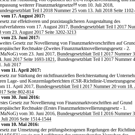
npassung weiterer Finanzmarktgesetze
14
vom 10. Juli 2018,
undesgesetzblatt Teil I 2018 Nummer 25 vom 13. Juli 2018 Seite 1102
 vom 17. August 2017:
esetz zur effektiveren und praxistauglicheren Ausgestaltung des
trafverfahrens vom 17. August 2017,
Bundesgesetzblatt Teil I 2017 N
8 vom 23. August 2017 Seite 3202-3213
 vom 23. Juni 2017:
weites Gesetz zur Novellierung von Finanzmarktvorschriften auf Grun
uropäischer Rechtsakte (Zweites Finanzmarktnovellierungsgesetz - 2.
iMaNoG) vom 23. Juni 2017,
Bundesgesetzblatt Teil I 2017 Nummer 
4. Juni 2017 Seite 1693-1821
, Bundesgesetzblatt Teil I 2017 Nummer
1. Juli 2017
 vom 11. April 2017:
esetz zur Stärkung der nichtfinanziellen Berichterstattung der Unterne
hren Lage- und Konzernlageberichten (CSR-Richtlinie-Umsetzungsgese
om 11. April 2017,
Bundesgesetzblatt Teil I 2017 Nummer 20 vom 18. 
017 Seite 802-814
 vom 30. Juni 2016:
rstes Gesetz zur Novellierung von Finanzmarktvorschriften auf Grund
uropäischer Rechtsakte (Erstes Finanzmarktnovellierungsgesetz - 1.
iMaNoG) vom 30. Juni 2016,
Bundesgesetzblatt Teil I 2016 Nummer 
. Juli 2016 Seite 1514-1544
 vom 10. Mai 2016:
esetz zur Umsetzung der prüfungsbezogenen Regelungen der Richtlini