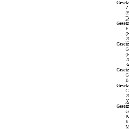
Geset
Z
(
T
Gesetz
E
(
2
Gesetz
G
(
2
3
Gesetz
G
B
Gesetz
G
2
3
Gesetz
G
P
K
M