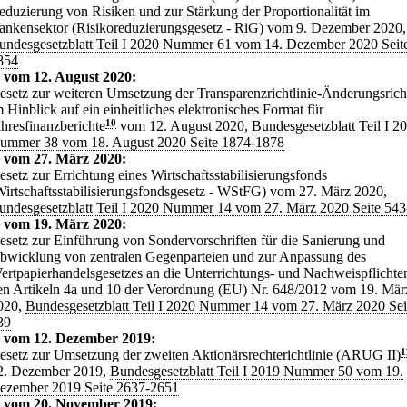
eduzierung von Risiken und zur Stärkung der Proportionalität im
ankensektor (Risikoreduzierungsgesetz - RiG) vom 9. Dezember 2020,
undesgesetzblatt Teil I 2020 Nummer 61 vom 14. Dezember 2020 Seit
854
 vom 12. August 2020:
esetz zur weiteren Umsetzung der Transparenzrichtlinie-Änderungsricht
m Hinblick auf ein einheitliches elektronisches Format für
ahresfinanzberichte
10
vom 12. August 2020,
Bundesgesetzblatt Teil I 2
ummer 38 vom 18. August 2020 Seite 1874-1878
 vom 27. März 2020:
esetz zur Errichtung eines Wirtschaftsstabilisierungsfonds
Wirtschaftsstabilisierungsfondsgesetz - WStFG) vom 27. März 2020,
undesgesetzblatt Teil I 2020 Nummer 14 vom 27. März 2020 Seite 54
 vom 19. März 2020:
esetz zur Einführung von Sondervorschriften für die Sanierung und
bwicklung von zentralen Gegenparteien und zur Anpassung des
ertpapierhandelsgesetzes an die Unterrichtungs- und Nachweispflichte
en Artikeln 4a und 10 der Verordnung (EU) Nr. 648/2012 vom 19. Mär
020,
Bundesgesetzblatt Teil I 2020 Nummer 14 vom 27. März 2020 Sei
39
z vom 12. Dezember 2019:
esetz zur Umsetzung der zweiten Aktionärsrechterichtlinie (ARUG II)
1
2. Dezember 2019,
Bundesgesetzblatt Teil I 2019 Nummer 50 vom 19.
ezember 2019 Seite 2637-2651
z vom 20. November 2019: