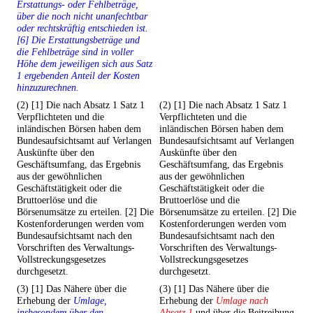
Erstattungs- oder Fehlbeträge,
über die noch nicht unanfechtbar
oder rechtskräftig entschieden ist.
[6] Die Erstattungsbeträge und
die Fehlbeträge sind in voller
Höhe dem jeweiligen sich aus Satz
1 ergebenden Anteil der Kosten
hinzuzurechnen.
(2) [1] Die nach Absatz 1 Satz 1
(2) [1] Die nach Absatz 1 Satz 1
Verpflichteten und die
Verpflichteten und die
inländischen Börsen haben dem
inländischen Börsen haben dem
Bundesaufsichtsamt auf Verlangen
Bundesaufsichtsamt auf Verlangen
Auskünfte über den
Auskünfte über den
Geschäftsumfang, das Ergebnis
Geschäftsumfang, das Ergebnis
aus der gewöhnlichen
aus der gewöhnlichen
Geschäftstätigkeit oder die
Geschäftstätigkeit oder die
Bruttoerlöse und die
Bruttoerlöse und die
Börsenumsätze zu erteilen. [2] Die
Börsenumsätze zu erteilen. [2] Die
Kostenforderungen werden vom
Kostenforderungen werden vom
Bundesaufsichtsamt nach den
Bundesaufsichtsamt nach den
Vorschriften des Verwaltungs-
Vorschriften des Verwaltungs-
Vollstreckungsgesetzes
Vollstreckungsgesetzes
durchgesetzt.
durchgesetzt.
(3) [1] Das Nähere über die
(3) [1] Das Nähere über die
Erhebung der
Umlage,
Erhebung der
Umlage nach
insbesondere über den
Absatz 1
und über die Beitreibung