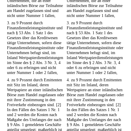
Unternehmen, die an einer
Unternehmen, die an einer
inländischen Börse zur Teilnahme
inländischen Börse zur Teilnahme
am Handel zugelassen sind und
am Handel zugelassen sind und
nicht unter Nummer 1 fallen,
nicht unter Nummer 1 fallen,
3. zu 9 Prozent durch
3. zu 9 Prozent durch
Finanzdienstleistungsinstitute und
Finanzdienstleistungsinstitute und
nach § 53 Abs. 1 Satz 1 des
nach § 53 Abs. 1 Satz 1 des
Gesetzes über das Kreditwesen
Gesetzes über das Kreditwesen
tätige Unternehmen, sofern diese
tätige Unternehmen, sofern diese
Finanzdienstleistungsinstitute oder
Finanzdienstleistungsinstitute oder
Unternehmen befugt sind, im
Unternehmen befugt sind, im
Inland Wertpapierdienstleistungen
Inland Wertpapierdienstleistungen
im Sinne des § 2 Abs. 3 Nr. 3, 4
im Sinne des § 2 Abs. 3 Nr. 3, 4
oder 6 zu erbringen und nicht
oder 6 zu erbringen und nicht
unter Nummer 1 oder 2 fallen,
unter Nummer 1 oder 2 fallen,
4. zu 9 Prozent durch Emittenten
4. zu 9 Prozent durch Emittenten
mit Sitz im Inland, deren
mit Sitz im Inland, deren
Wertpapiere an einer inländischen
Wertpapiere an einer inländischen
Börse zum Handel zugelassen oder
Börse zum Handel zugelassen oder
mit ihrer Zustimmung in den
mit ihrer Zustimmung in den
Freiverkehr einbezogen sind. [2]
Freiverkehr einbezogen sind. [2]
In den Fällen des Satzes 1 Nr. 1
In den Fällen des Satzes 1 Nr. 1
und 2 werden die Kosten nach
und 2 werden die Kosten nach
Maßgabe des Umfanges der nach
Maßgabe des Umfanges der nach
§ 9 Abs. 1 gemeldeten Geschäfte
§ 9 Abs. 1 gemeldeten Geschäfte
anteilig umgelegt; maßgeblich ist
anteilig umgelegt; maßgeblich ist