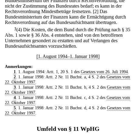
Bundesministerium der Finanzen durch Rechtsverordnung, die
nicht der Zustimmung des Bundesrates bedarf; es kann in der
Rechtsverordnung Mindestbeträge festsetzen.
[2] Das
Bundesministerium der Finanzen kann die Ermächtigung durch
Rechtsverordnung auf das Bundesaufsichtsamt übertragen.
5
(4) Die Kosten, die dem Bund durch die Prüfung nach § 35
Abs. 1 sowie § 36 Abs. 4 entstehen, sind von den betroffenen
Unternehmen gesondert zu erstatten und auf Verlangen des
Bundesaufsichtsamtes vorzuschießen.
[1. August 1994–1. Januar 1998]
Anmerkungen:
1
. 1. August 1994: Artt. 1, 20 S. 1 des
Gesetzes vom 26. Juli 1994
.
2
. 1. Januar 1998: Artt. 2 Nr. 11 Buchst. a, 4 S. 2 des
Gesetzes vom
22. Oktober 1997
.
3
. 1. Januar 1998: Artt. 2 Nr. 11 Buchst. b, 4 S. 2 des
Gesetzes vom
22. Oktober 1997
.
4
. 1. Januar 1998: Artt. 2 Nr. 11 Buchst. c, 4 S. 2 des
Gesetzes vom
22. Oktober 1997
.
5
. 1. Januar 1998: Artt. 2 Nr. 11 Buchst. d, 4 S. 2 des
Gesetzes vom
22. Oktober 1997
.
Umfeld von § 11 WpHG