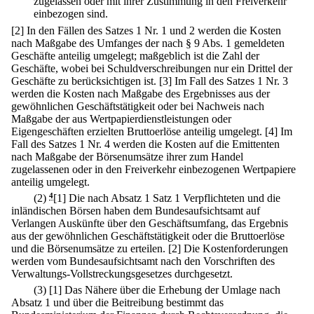
zugelassen oder mit ihrer Zustimmung in den Freiverkehr
einbezogen sind.
[2] In den Fällen des Satzes 1 Nr. 1 und 2 werden die Kosten
nach Maßgabe des Umfanges der nach § 9 Abs. 1 gemeldeten
Geschäfte anteilig umgelegt; maßgeblich ist die Zahl der
Geschäfte, wobei bei Schuldverschreibungen nur ein Drittel der
Geschäfte zu berücksichtigen ist.
[3] Im Fall des Satzes 1 Nr. 3
werden die Kosten nach Maßgabe des Ergebnisses aus der
gewöhnlichen Geschäftstätigkeit oder bei Nachweis nach
Maßgabe der aus Wertpapierdienstleistungen oder
Eigengeschäften erzielten Bruttoerlöse anteilig umgelegt.
[4] Im
Fall des Satzes 1 Nr. 4 werden die Kosten auf die Emittenten
nach Maßgabe der Börsenumsätze ihrer zum Handel
zugelassenen oder in den Freiverkehr einbezogenen Wertpapiere
anteilig umgelegt.
(2)
4
[1] Die nach Absatz 1 Satz 1 Verpflichteten und die
inländischen Börsen haben dem Bundesaufsichtsamt auf
Verlangen Auskünfte über den Geschäftsumfang, das Ergebnis
aus der gewöhnlichen Geschäftstätigkeit oder die Bruttoerlöse
und die Börsenumsätze zu erteilen.
[2] Die Kostenforderungen
werden vom Bundesaufsichtsamt nach den Vorschriften des
Verwaltungs-Vollstreckungsgesetzes durchgesetzt.
(3)
[1] Das Nähere über die Erhebung der Umlage nach
Absatz 1 und über die Beitreibung bestimmt das