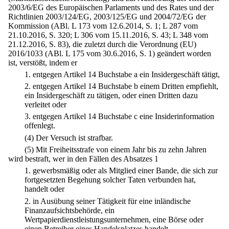
2003/6/EG des Europäischen Parlaments und des Rates und der
Richtlinien 2003/124/EG, 2003/125/EG und 2004/72/EG der
Kommission (ABl. L 173 vom 12.6.2014, S. 1; L 287 vom
21.10.2016, S. 320; L 306 vom 15.11.2016, S. 43; L 348 vom
21.12.2016, S. 83), die zuletzt durch die Verordnung (EU)
2016/1033 (ABl. L 175 vom 30.6.2016, S. 1) geändert worden
ist, verstößt, indem er
1.
entgegen Artikel 14 Buchstabe a ein Insidergeschäft tätigt,
2.
entgegen Artikel 14 Buchstabe b einem Dritten empfiehlt,
ein Insidergeschäft zu tätigen, oder einen Dritten dazu
verleitet oder
3.
entgegen Artikel 14 Buchstabe c eine Insiderinformation
offenlegt.
(4) Der Versuch ist strafbar.
(5) Mit Freiheitsstrafe von einem Jahr bis zu zehn Jahren
wird bestraft, wer in den Fällen des Absatzes 1
1.
gewerbsmäßig oder als Mitglied einer Bande, die sich zur
fortgesetzten Begehung solcher Taten verbunden hat,
handelt oder
2.
in Ausübung seiner Tätigkeit für eine inländische
Finanzaufsichtsbehörde, ein
Wertpapierdienstleistungsunternehmen, eine Börse oder
einen Betreiber eines Handelsplatzes handelt.