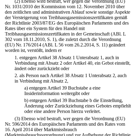
(2) Ebenso wird bestraft, wer gegen die Verordnung (EU)
Nr. 1031/2010 der Kommission vom 12. November 2010 über
den zeitlichen und administrativen Ablauf sowie sonstige Aspekte
der Versteigerung von Treibhausgasemissionszertifikaten gemäß
der Richtlinie 2003/87/EG des Europäischen Parlaments und des
Rates über ein System für den Handel mit
Treibhausgasemissionszertifikaten in der Gemeinschaft (ABl. L
302 vom 18.11.2010, S. 1), die zuletzt durch die Verordnung
(EU) Nr. 176/2014 (ABl. L 56 vom 26.2.2014, S. 11) geändert
worden ist, verstößt, indem er
1.
entgegen Artikel 38 Absatz 1 Unterabsatz 1, auch in
Verbindung mit Absatz 2 oder Artikel 40, ein Gebot einstellt,
ändert oder zurückzieht oder
2.
als Person nach Artikel 38 Absatz 1 Unterabsatz 2, auch
in Verbindung mit Absatz 2,
a)
entgegen Artikel 39 Buchstabe a eine
Insiderinformation weitergibt oder
b)
entgegen Artikel 39 Buchstabe b die Einstellung,
Änderung oder Zurückziehung eines Gebotes empfiehlt
oder eine andere Person hierzu verleitet.
(3) Ebenso wird bestraft, wer gegen die Verordnung (EU)
Nr. 596/2014 des Europäischen Parlaments und des Rates vom
16. April 2014 über Marktmissbrauch
(Marktmissbrauchsverordnung) und zur Aufhebung der Richtlinie