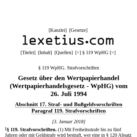
[
Kanzlei
] [
Gesetze
]
[
Titelei
] [
Inhalt
] [
Quellen
]
[
<
]
§ 119 WpHG
[
>
]
§ 119 WpHG. Strafvorschriften
Gesetz über den Wertpapierhandel
(Wertpapierhandelsgesetz - WpHG) vom
26. Juli 1994
Abschnitt 17. Straf- und Bußgeldvorschriften
Paragraf 119. Strafvorschriften
[3. Januar 2018]
1
§ 119
.
Strafvorschriften.
(1) Mit Freiheitsstrafe bis zu fünf
Jahren oder mit Geldstrafe wird bestraft, wer eine in § 120 Absatz