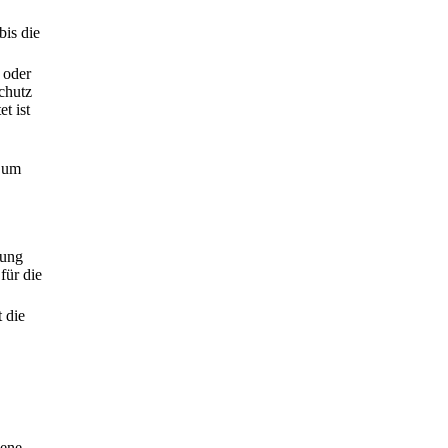
bis die
 oder
chutz
t ist
 um
hung
für die
 die
gene