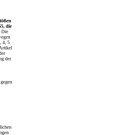
tößen
5, die
] Die
wegen
, 4, 5
Artikel
der
ng der
, gegen
lichen
ungen