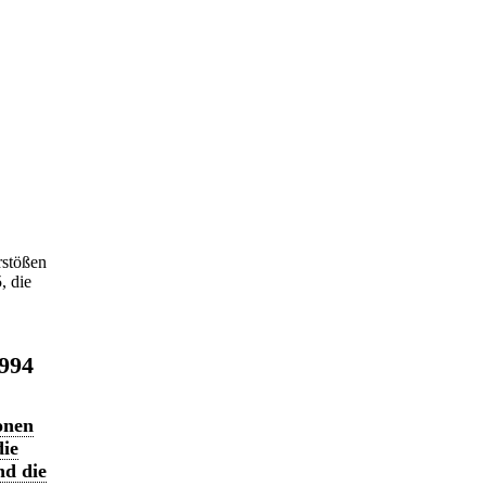
stößen
, die
1994
onen
die
nd die