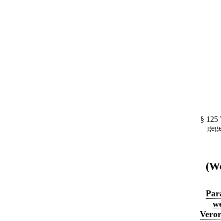
§ 125
gege
(We
Par
we
Veror