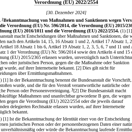
Verordnung (EU) 2022/2554
[30. Dezember 2024]
.
2
Bekanntmachung von Maßnahmen und Sanktionen wegen Vers
die Verordnung (EU) Nr. 596/2014, die Verordnung (EU) 2015/236
dnung (EU) 2016/1011 und die Verordnung (EU) 2022/2554.
(1)
[1
anstalt macht Entscheidungen über Maßnahmen und Sanktionen, die 
ßen nach den Artikeln 14, 15, 16 Absatz 1 und 2, Artikel 17 Absatz 1, 2
Artikel 18 Absatz 1 bis 6, Artikel 19 Absatz 1, 2, 3, 5, 6, 7 und 11 und 
atz 1 der Verordnung (EU) Nr. 596/2014 sowie den Artikeln 4 und 15 
nung (EU) 2015/2365 erlassen wurden, unverzüglich nach Unterrichtu
ichen oder juristischen Person, gegen die die Maßnahme oder Sanktion
t wurde, auf ihrer Internetseite bekannt.
[2] Dies gilt nicht für
eidungen über Ermittlungsmaßnahmen.
2)
[1] In der Bekanntmachung benennt die Bundesanstalt die Vorschrift
rstoßen wurde, und die für den Verstoß verantwortliche natürliche oder
ische Person oder Personenvereinigung.
3
[2] Die Bundesanstalt macht
dskräftige Maßnahmen und unanfechtbar gewordene B gen, die wegen
ßen gegen die Verordnung (EU) 2022/2554 oder die jeweils darauf
nden delegierten Rechtsakte erlassen wurden, auf ihrer Internetseite
üglich bekannt.
3)
[1] Ist die Bekanntmachung der Identität einer von der Entscheidung
fenen juristischen Person oder der personenbezogenen Daten einer natür
 unverhältnismäßig oder würde die Bekanntmachung laufende Ermittl