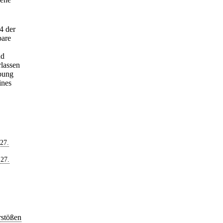
4 der
bare
nd
rlassen
ebung
ines
27.
 27.
stößen