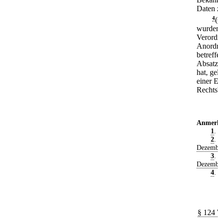
Daten 
4
wurden
Verord
Anordn
betref
Absatz
hat, g
einer 
Rechtsb
Anmer
1
.
2
.
Dezemb
3
.
Dezemb
4
.
§ 124