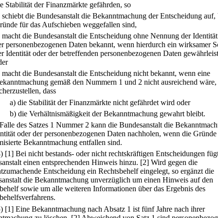
e Stabilität der Finanzmärkte gefährden, so
.
schiebt die Bundesanstalt die Bekanntmachung der Entscheidung auf, 
ründe für das Aufschieben weggefallen sind,
.
macht die Bundesanstalt die Entscheidung ohne Nennung der Identität
er personenbezogenen Daten bekannt, wenn hierdurch ein wirksamer S
er Identität oder der betreffenden personenbezogenen Daten gewährleiste
der
.
macht die Bundesanstalt die Entscheidung nicht bekannt, wenn eine
ekanntmachung gemäß den Nummern 1 und 2 nicht ausreichend wäre,
icherzustellen, dass
a)
die Stabilität der Finanzmärkte nicht gefährdet wird oder
b)
die Verhältnismäßigkeit der Bekanntmachung gewahrt bleibt.
 Falle des Satzes 1 Nummer 2 kann die Bundesanstalt die Bekanntmac
entität oder der personenbezogenen Daten nachholen, wenn die Gründe 
isierte Bekanntmachung entfallen sind.
4)
[1] Bei nicht bestands- oder nicht rechtskräftigen Entscheidungen fügt
anstalt einen entsprechenden Hinweis hinzu.
[2] Wird gegen die
tzumachende Entscheidung ein Rechtsbehelf eingelegt, so ergänzt die
anstalt die Bekanntmachung unverzüglich um einen Hinweis auf den
behelf sowie um alle weiteren Informationen über das Ergebnis des
behelfsverfahrens.
5)
[1] Eine Bekanntmachung nach Absatz 1 ist fünf Jahre nach ihrer
tmachung zu löschen.
[2] Abweichend von Satz 1 sind personenbezo