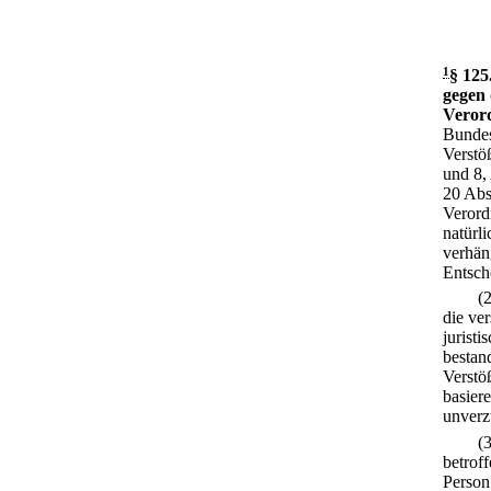
1
§ 125
gegen 
Veror
Bundes
Verstö
und 8, 
20 Abs
Verord
natürl
verhäng
Entsch
(
die ve
jurist
bestan
Verstö
basiere
unverz
(
betrof
Person