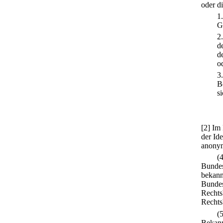
oder di
1
G
2
d
d
o
3
B
s
[2] Im
der Id
anonym
(
Bundes
bekann
Bundes
Rechts
Rechts
(
Bekann