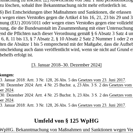
zu löschen, sobald ihre Bekanntmachung nicht mehr erforderlich ist.
(6) Bei Entscheidungen über Maßnahmen und Sanktionen, die erlassen
 wegen eines Verstoßes gegen die Artikel 4 bis 16, 21, 23 bis 29 und 3
nung (EU) 2016/1011 oder wegen eines Verstoßes gegen eine vollzieh
ung, die die Bundesanstalt im Zusammenhang mit einer Untersuchung
fend die Pflichten nach dieser Verordnung gemäß § 6 Absatz 3 Satz 4 u
 6, 8, 11 bis 13, § 7 Absatz 2, § 10 Absatz 2 Satz 2 Nummer 1 oder 2 e
elten die Absätze 1 bis 5 entsprechend mit der Maßgabe, dass die Aufh
Entscheidung auch dann veröffentlicht wird, wenn sie nicht auf Grund e
ehelfs erfolgt ist.
[3. Januar 2018–30. Dezember 2024]
kungen:
 3. Januar 2018: Artt. 3 Nr. 128, 26 Abs. 5 des
Gesetzes vom 23. Juni 2017
.
 30. Dezember 2024: Artt. 4 Nr. 25 Buchst. a, 23 Abs. 3 S. 2 des
Gesetzes vom 
er 2024
.
 30. Dezember 2024: Artt. 4 Nr. 25 Buchst. b, 23 Abs. 3 S. 2 des
Gesetzes vom
er 2024
.
 3. Januar 2018: Artt. 3 Nr. 128, 26 Abs. 5 des
Gesetzes vom 23. Juni 2017
.
Umfeld von § 125 WpHG
 WpHG. Bekanntmachung von Maßnahmen und Sanktionen wegen Ver