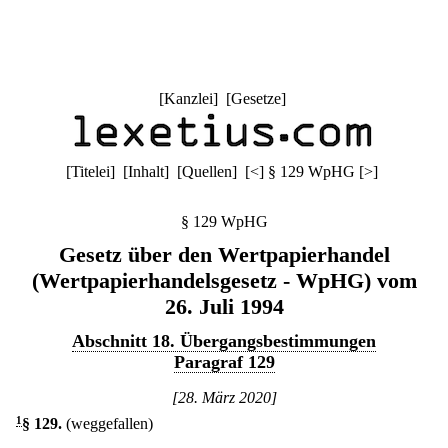
[
Kanzlei
] [
Gesetze
]
[
Titelei
] [
Inhalt
] [
Quellen
]
[
<
]
§ 129 WpHG
[
>
]
§ 129 WpHG
Gesetz über den Wertpapierhandel
(Wertpapierhandelsgesetz - WpHG) vom
26. Juli 1994
Abschnitt 18. Übergangsbestimmungen
Paragraf 129
[28. März 2020]
1
§ 129
.
(weggefallen)