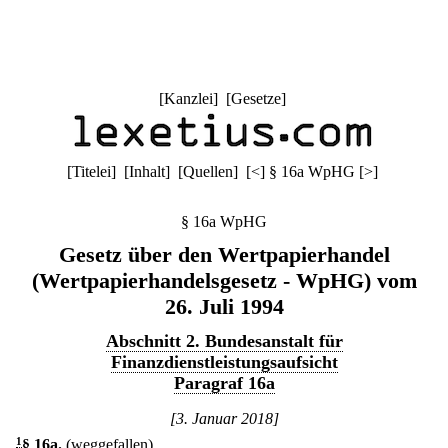
[
Kanzlei
] [
Gesetze
]
[
Titelei
] [
Inhalt
] [
Quellen
]
[
<
]
§ 16a WpHG
[
>
]
§ 16a WpHG
Gesetz über den Wertpapierhandel
(Wertpapierhandelsgesetz - WpHG) vom
26. Juli 1994
Abschnitt 2. Bundesanstalt für
Finanzdienstleistungsaufsicht
Paragraf 16a
[3. Januar 2018]
1
§ 16a
.
(weggefallen)