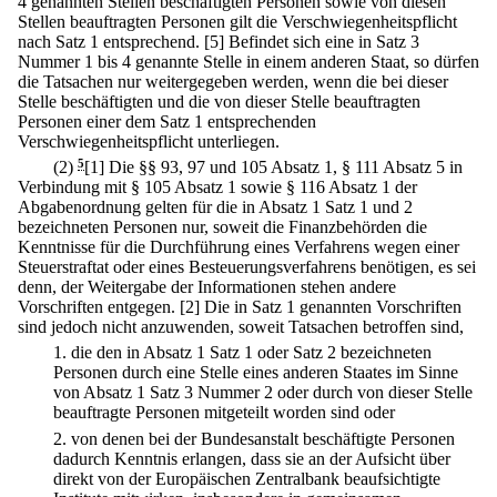
4 genannten Stellen beschäftigten Personen sowie von diesen
Stellen beauftragten Personen gilt die Verschwiegenheitspflicht
nach Satz 1 entsprechend.
[5] Befindet sich eine in Satz 3
Nummer 1 bis 4 genannte Stelle in einem anderen Staat, so dürfen
die Tatsachen nur weitergegeben werden, wenn die bei dieser
Stelle beschäftigten und die von dieser Stelle beauftragten
Personen einer dem Satz 1 entsprechenden
Verschwiegenheitspflicht unterliegen.
(2)
5
[1] Die §§ 93, 97 und 105 Absatz 1, § 111 Absatz 5 in
Verbindung mit § 105 Absatz 1 sowie § 116 Absatz 1 der
Abgabenordnung gelten für die in Absatz 1 Satz 1 und 2
bezeichneten Personen nur, soweit die Finanzbehörden die
Kenntnisse für die Durchführung eines Verfahrens wegen einer
Steuerstraftat oder eines Besteuerungsverfahrens benötigen, es sei
denn, der Weitergabe der Informationen stehen andere
Vorschriften entgegen.
[2] Die in Satz 1 genannten Vorschriften
sind jedoch nicht anzuwenden, soweit Tatsachen betroffen sind,
1.
die den in Absatz 1 Satz 1 oder Satz 2 bezeichneten
Personen durch eine Stelle eines anderen Staates im Sinne
von Absatz 1 Satz 3 Nummer 2 oder durch von dieser Stelle
beauftragte Personen mitgeteilt worden sind oder
2.
von denen bei der Bundesanstalt beschäftigte Personen
dadurch Kenntnis erlangen, dass sie an der Aufsicht über
direkt von der Europäischen Zentralbank beaufsichtigte