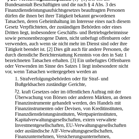
Bundesanstalt Beschäftigten und die nach § 4 Abs. 3 des
Finanzdienstleistungsaufsichtsgesetzes beauftragten Personen
dürfen die ihnen bei ihrer Tätigkeit bekannt gewordenen
Tatsachen, deren Geheimhaltung im Interesse eines nach diesem
Gesetz Verpflichteten, der zuständigen Behörden oder eines
Dritten liegt, insbesondere Geschäfts- und Betriebsgeheimnisse
sowie personenbezogene Daten, nicht unbefugt offenbaren oder
verwenden, auch wenn sie nicht mehr im Dienst sind oder ihre
Tätigkeit beendet ist.
[2] Dies gilt auch für andere Personen, die
durch dienstliche Berichterstattung Kenntnis von den in Satz 1
bezeichneten Tatsachen erhalten.
[3] Ein unbefugtes Offenbaren
oder Verwenden im Sinne des Satzes 1 liegt insbesondere nicht
vor, wenn Tatsachen weitergegeben werden an
1.
Strafverfolgungsbehörden oder für Straf- und
Bußgeldsachen zuständige Gerichte,
3
2.
kraft Gesetzes oder im öffentlichen Auftrag mit der
Überwachung von Börsen oder anderen Märkten, an denen
Finanzinstrumente gehandelt werden, des Handels mit
Finanzinstrumenten oder Devisen, von Kreditinstituten,
Finanzdienstleistungsinstituten, Wertpapierinstituten,
Kapitalverwaltungsgesellschaften, extern verwaltete
Investmentgesellschaften, EU-Verwaltungsgesellschaften
oder ausländische AIF-Verwaltungsgesellschaften,
Finanzunternehmen, Versicherungsunternehmen,