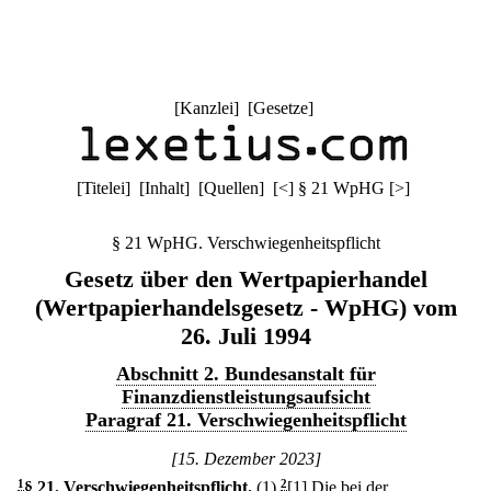
[
Kanzlei
] [
Gesetze
]
[
Titelei
] [
Inhalt
] [
Quellen
]
[
<
]
§ 21 WpHG
[
>
]
§ 21 WpHG. Verschwiegenheitspflicht
Gesetz über den Wertpapierhandel
(Wertpapierhandelsgesetz - WpHG) vom
26. Juli 1994
Abschnitt 2. Bundesanstalt für
Finanzdienstleistungsaufsicht
Paragraf 21. Verschwiegenheitspflicht
[15. Dezember 2023]
1
§ 21
.
Verschwiegenheitspflicht.
(1)
2
[1] Die bei der