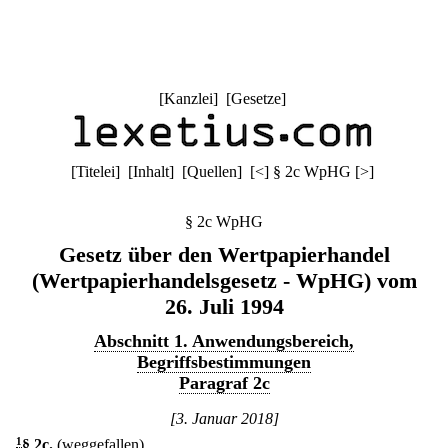
[
Kanzlei
] [
Gesetze
]
[
Titelei
] [
Inhalt
] [
Quellen
]
[
<
]
§ 2c WpHG
[
>
]
§ 2c WpHG
Gesetz über den Wertpapierhandel
(Wertpapierhandelsgesetz - WpHG) vom
26. Juli 1994
Abschnitt 1. Anwendungsbereich,
Begriffsbestimmungen
Paragraf 2c
[3. Januar 2018]
1
§ 2c
.
(weggefallen)