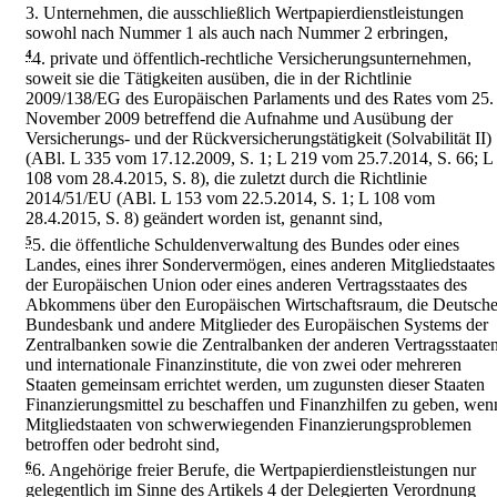
3.
Unternehmen, die ausschließlich Wertpapierdienstleistungen
sowohl nach Nummer 1 als auch nach Nummer 2 erbringen,
4
4.
private und öffentlich-rechtliche Versicherungsunternehmen,
soweit sie die Tätigkeiten ausüben, die in der Richtlinie
2009/138/EG des Europäischen Parlaments und des Rates vom 25.
November 2009 betreffend die Aufnahme und Ausübung der
Versicherungs- und der Rückversicherungstätigkeit (Solvabilität II)
(ABl. L 335 vom 17.12.2009, S. 1; L 219 vom 25.7.2014, S. 66; L
108 vom 28.4.2015, S. 8), die zuletzt durch die Richtlinie
2014/51/EU (ABl. L 153 vom 22.5.2014, S. 1; L 108 vom
28.4.2015, S. 8) geändert worden ist, genannt sind,
5
5.
die öffentliche Schuldenverwaltung des Bundes oder eines
Landes, eines ihrer Sondervermögen, eines anderen Mitgliedstaates
der Europäischen Union oder eines anderen Vertragsstaates des
Abkommens über den Europäischen Wirtschaftsraum, die Deutsch
Bundesbank und andere Mitglieder des Europäischen Systems der
Zentralbanken sowie die Zentralbanken der anderen Vertragsstaate
und internationale Finanzinstitute, die von zwei oder mehreren
Staaten gemeinsam errichtet werden, um zugunsten dieser Staaten
Finanzierungsmittel zu beschaffen und Finanzhilfen zu geben, wen
Mitgliedstaaten von schwerwiegenden Finanzierungsproblemen
betroffen oder bedroht sind,
6
6.
Angehörige freier Berufe, die Wertpapierdienstleistungen nur
gelegentlich im Sinne des Artikels 4 der Delegierten Verordnung