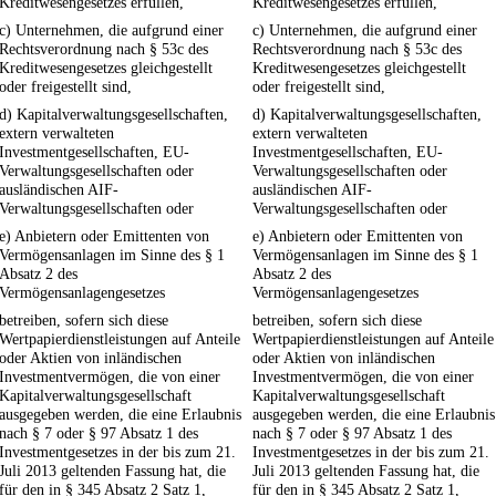
Kreditwesengesetzes erfüllen,
Kreditwesengesetzes erfüllen,
c) Unternehmen, die aufgrund einer
c) Unternehmen, die aufgrund einer
Rechtsverordnung nach § 53c des
Rechtsverordnung nach § 53c des
Kreditwesengesetzes gleichgestellt
Kreditwesengesetzes gleichgestellt
oder freigestellt sind,
oder freigestellt sind,
d) Kapitalverwaltungsgesellschaften,
d) Kapitalverwaltungsgesellschaften,
extern verwalteten
extern verwalteten
Investmentgesellschaften, EU-
Investmentgesellschaften, EU-
Verwaltungsgesellschaften oder
Verwaltungsgesellschaften oder
ausländischen AIF-
ausländischen AIF-
Verwaltungsgesellschaften oder
Verwaltungsgesellschaften oder
e) Anbietern oder Emittenten von
e) Anbietern oder Emittenten von
Vermögensanlagen im Sinne des § 1
Vermögensanlagen im Sinne des § 1
Absatz 2 des
Absatz 2 des
Vermögensanlagengesetzes
Vermögensanlagengesetzes
betreiben, sofern sich diese
betreiben, sofern sich diese
Wertpapierdienstleistungen auf Anteile
Wertpapierdienstleistungen auf Anteile
oder Aktien von inländischen
oder Aktien von inländischen
Investmentvermögen, die von einer
Investmentvermögen, die von einer
Kapitalverwaltungsgesellschaft
Kapitalverwaltungsgesellschaft
ausgegeben werden, die eine Erlaubnis
ausgegeben werden, die eine Erlaubnis
nach § 7 oder § 97 Absatz 1 des
nach § 7 oder § 97 Absatz 1 des
Investmentgesetzes in der bis zum 21.
Investmentgesetzes in der bis zum 21.
Juli 2013 geltenden Fassung hat, die
Juli 2013 geltenden Fassung hat, die
für den in § 345 Absatz 2 Satz 1,
für den in § 345 Absatz 2 Satz 1,