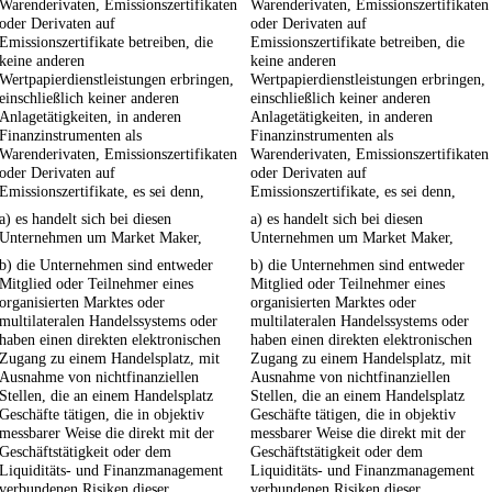
Warenderivaten, Emissionszertifikaten
Warenderivaten, Emissionszertifikaten
oder Derivaten auf
oder Derivaten auf
Emissionszertifikate betreiben, die
Emissionszertifikate betreiben, die
keine anderen
keine anderen
Wertpapierdienstleistungen erbringen,
Wertpapierdienstleistungen erbringen,
einschließlich keiner anderen
einschließlich keiner anderen
Anlagetätigkeiten, in anderen
Anlagetätigkeiten, in anderen
Finanzinstrumenten als
Finanzinstrumenten als
Warenderivaten, Emissionszertifikaten
Warenderivaten, Emissionszertifikaten
oder Derivaten auf
oder Derivaten auf
Emissionszertifikate, es sei denn,
Emissionszertifikate, es sei denn,
a) es handelt sich bei diesen
a) es handelt sich bei diesen
Unternehmen um Market Maker,
Unternehmen um Market Maker,
b) die Unternehmen sind entweder
b) die Unternehmen sind entweder
Mitglied oder Teilnehmer eines
Mitglied oder Teilnehmer eines
organisierten Marktes oder
organisierten Marktes oder
multilateralen Handelssystems oder
multilateralen Handelssystems oder
haben einen direkten elektronischen
haben einen direkten elektronischen
Zugang zu einem Handelsplatz, mit
Zugang zu einem Handelsplatz, mit
Ausnahme von nichtfinanziellen
Ausnahme von nichtfinanziellen
Stellen, die an einem Handelsplatz
Stellen, die an einem Handelsplatz
Geschäfte tätigen, die in objektiv
Geschäfte tätigen, die in objektiv
messbarer Weise die direkt mit der
messbarer Weise die direkt mit der
Geschäftstätigkeit oder dem
Geschäftstätigkeit oder dem
Liquiditäts- und Finanzmanagement
Liquiditäts- und Finanzmanagement
verbundenen Risiken dieser
verbundenen Risiken dieser