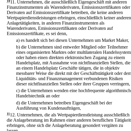
10
11.
Unternehmen, die ausschließlich Eigengeschäft mit anderen
Finanzinstrumenten als Warenderivaten, Emissionszertifikaten oder
Derivaten auf Emissionszertifikate betreiben, die keine anderen
Wertpapierdienstleistungen erbringen, einschließlich keiner anderen
Anlagetätigkeiten, in anderen Finanzinstrumenten als
Warenderivaten, Emissionszertifikaten oder Derivaten auf
Emissionszertifikate, es sei denn,
a)
es handelt sich bei diesen Unternehmen um Market Maker,
b)
die Unternehmen sind entweder Mitglied oder Teilnehmer
eines organisierten Marktes oder multilateralen Handelssystem
oder haben einen direkten elektronischen Zugang zu einem
Handelsplatz, mit Ausnahme von nichtfinanziellen Stellen, die
an einem Handelsplatz Geschäfte tätigen, die in objektiv
messbarer Weise die direkt mit der Geschäftstätigkeit oder de
Liquiditäts- und Finanzmanagement verbundenen Risiken
dieser nichtfinanziellen Stellen oder ihrer Gruppen verringern,
c)
die Unternehmen wenden eine hochfrequente algorithmisch
Handelstechnik an oder
d)
die Unternehmen betreiben Eigengeschäft bei der
Ausführung von Kundenaufträgen,
11
12.
Unternehmen, die als Wertpapierdienstleistung ausschließlich
die Anlageberatung im Rahmen einer anderen beruflichen Tätigkeit
erbringen, ohne sich die Anlageberatung gesondert vergüten zu
lassen,