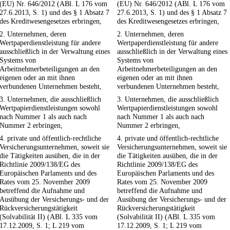
(EU) Nr. 646/2012 (ABl. L 176 vom
(EU) Nr. 646/2012 (ABl. L 176 vom
27.6.2013, S. 1) und des § 1 Absatz 7
27.6.2013, S. 1) und des § 1 Absatz 7
des Kreditwesengesetzes erbringen,
des Kreditwesengesetzes erbringen,
2. Unternehmen, deren
2. Unternehmen, deren
Wertpaperdienstleistung für andere
Wertpaperdienstleistung für andere
ausschließlich in der Verwaltung eines
ausschließlich in der Verwaltung eines
Systems von
Systems von
Arbeitnehmerbeteiligungen an den
Arbeitnehmerbeteiligungen an den
eigenen oder an mit ihnen
eigenen oder an mit ihnen
verbundenen Unternehmen besteht,
verbundenen Unternehmen besteht,
3. Unternehmen, die ausschließlich
3. Unternehmen, die ausschließlich
Wertpapierdienstleistungen sowohl
Wertpapierdienstleistungen sowohl
nach Nummer 1 als auch nach
nach Nummer 1 als auch nach
Nummer 2 erbringen,
Nummer 2 erbringen,
4. private und öffentlich-rechtliche
4. private und öffentlich-rechtliche
Versicherungsunternehmen, soweit sie
Versicherungsunternehmen, soweit sie
die Tätigkeiten ausüben, die in der
die Tätigkeiten ausüben, die in der
Richtlinie 2009/138/EG des
Richtlinie 2009/138/EG des
Europäischen Parlaments und des
Europäischen Parlaments und des
Rates vom 25. November 2009
Rates vom 25. November 2009
betreffend die Aufnahme und
betreffend die Aufnahme und
Ausübung der Versicherungs- und der
Ausübung der Versicherungs- und der
Rückversicherungstätigkeit
Rückversicherungstätigkeit
(Solvabilität II) (ABl. L 335 vom
(Solvabilität II) (ABl. L 335 vom
17.12.2009, S. 1; L 219 vom
17.12.2009, S. 1; L 219 vom