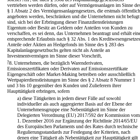
vertrieben werden dürfen, oder auf Vermögensanlagen im Sinne de
§ 1 Absatz 2 des Vermögensanlagengesetzes, die erstmals öffentlic
angeboten werden, beschränken und die Unternehmen nicht befugt
sind, sich bei der Erbringung dieser Finanzdienstleistungen
Eigentum oder Besitz an Geldern oder Anteilen von Kunden zu
verschaffen, es sei denn, das Unternehmen beantragt und erhält ein
entsprechende Erlaubnis nach § 32 Abs. 1 des Kreditwesengesetzes
Anteile oder Aktien an Hedgefonds im Sinne des § 283 des
Kapitalanlagegesetzbuchs gelten nicht als Anteile an
Investmentvermögen im Sinne dieser Vorschrift,
7
8.
Unternehmen, die bezüglich Warenderivaten,
Emissionszertifikaten oder Derivaten auf Emissionszertifikate
Eigengeschäft oder Market-Making betreiben oder ausschließlich
Wertpapierdienstleistungen im Sinne des § 2 Absatz 8 Nummer 1
und 3 bis 10 gegenüber den Kunden und Zulieferern ihrer
Haupttätigkeit erbringen, sofern
a)
diese Tätigkeiten in jedem dieser Fälle auf sowohl
individueller als auch aggregierter Basis auf der Ebene der
Unternehmensgruppe eine Nebentätigkeit im Sinne der
Delegierten Verordnung (EU) 2017/592 der Kommission vom
1. Dezember 2016 zur Ergänzung der Richtlinie 2014/65/EU
des Europäischen Parlaments und des Rates durch technische
Regulierungsstandards zur Festlegung der Kriterien, nach
denen eine Tätigkeit als Nebentätigkeit zur Haupttätigkeit gilt