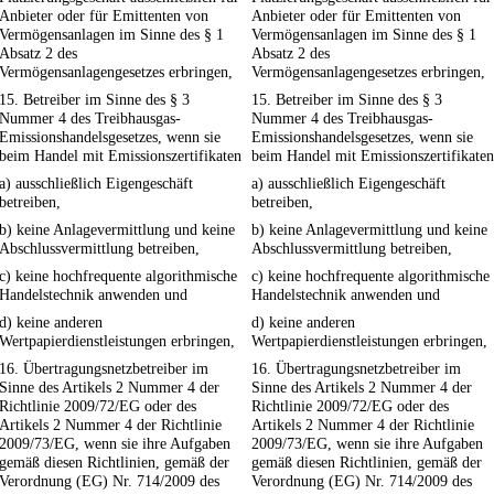
Anbieter oder für Emittenten von
Anbieter oder für Emittenten von
Vermögensanlagen im Sinne des § 1
Vermögensanlagen im Sinne des § 1
Absatz 2 des
Absatz 2 des
Vermögensanlagengesetzes erbringen,
Vermögensanlagengesetzes erbringen,
15. Betreiber im Sinne des § 3
15. Betreiber im Sinne des § 3
Nummer 4 des Treibhausgas-
Nummer 4 des Treibhausgas-
Emissionshandelsgesetzes, wenn sie
Emissionshandelsgesetzes, wenn sie
beim Handel mit Emissionszertifikaten
beim Handel mit Emissionszertifikaten
a) ausschließlich Eigengeschäft
a) ausschließlich Eigengeschäft
betreiben,
betreiben,
b) keine Anlagevermittlung und keine
b) keine Anlagevermittlung und keine
Abschlussvermittlung betreiben,
Abschlussvermittlung betreiben,
c) keine hochfrequente algorithmische
c) keine hochfrequente algorithmische
Handelstechnik anwenden und
Handelstechnik anwenden und
d) keine anderen
d) keine anderen
Wertpapierdienstleistungen erbringen,
Wertpapierdienstleistungen erbringen,
16. Übertragungsnetzbetreiber im
16. Übertragungsnetzbetreiber im
Sinne des Artikels 2 Nummer 4 der
Sinne des Artikels 2 Nummer 4 der
Richtlinie 2009/72/EG oder des
Richtlinie 2009/72/EG oder des
Artikels 2 Nummer 4 der Richtlinie
Artikels 2 Nummer 4 der Richtlinie
2009/73/EG, wenn sie ihre Aufgaben
2009/73/EG, wenn sie ihre Aufgaben
gemäß diesen Richtlinien, gemäß der
gemäß diesen Richtlinien, gemäß der
Verordnung (EG) Nr. 714/2009 des
Verordnung (EG) Nr. 714/2009 des