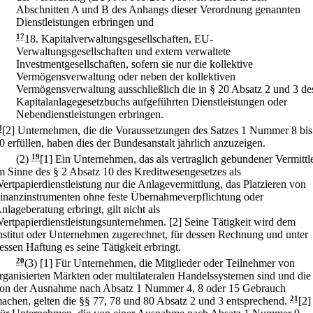
Abschnitten A und B des Anhangs dieser Verordnung genannten
Dienstleistungen erbringen und
17
18.
Kapitalverwaltungsgesellschaften, EU-
Verwaltungsgesellschaften und extern verwaltete
Investmentgesellschaften, sofern sie nur die kollektive
Vermögensverwaltung oder neben der kollektiven
Vermögensverwaltung ausschließlich die in § 20 Absatz 2 und 3 de
Kapitalanlagegesetzbuchs aufgeführten Dienstleistungen oder
Nebendienstleistungen erbringen.
8
[2] Unternehmen, die die Voraussetzungen des Satzes 1 Nummer 8 bis
0 erfüllen, haben dies der Bundesanstalt jährlich anzuzeigen.
(2)
19
[1] Ein Unternehmen, das als vertraglich gebundener Vermittl
m Sinne des § 2 Absatz 10 des Kreditwesengesetzes als
ertpapierdienstleistung nur die Anlagevermittlung, das Platzieren von
inanzinstrumenten ohne feste Übernahmeverpflichtung oder
nlageberatung erbringt, gilt nicht als
ertpapierdienstleistungsunternehmen.
[2] Seine Tätigkeit wird dem
nstitut oder Unternehmen zugerechnet, für dessen Rechnung und unter
essen Haftung es seine Tätigkeit erbringt.
20
(3)
[1] Für Unternehmen, die Mitglieder oder Teilnehmer von
rganisierten Märkten oder multilateralen Handelssystemen sind und die
on der Ausnahme nach Absatz 1 Nummer 4, 8 oder 15 Gebrauch
achen, gelten die §§ 77, 78 und 80 Absatz 2 und 3 entsprechend.
21
[2]