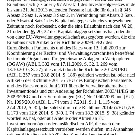
Erlaubnis nach § 7 oder § 97 Absatz 1 des Investmentgesetzes in de
bis zum 21. Juli 2013 geltenden Fassung hat, die für den in § 345
Absatz 2 Satz 1, Absatz 3 Satz 2, in Verbindung mit Absatz 2 Satz 
oder Absatz 4 Satz 1 des Kapitalanlagegesetzbuchs vorgesehenen
Zeitraum noch fortbesteht, oder die eine Erlaubnis nach den §§ 20,
21 oder den §§ 20, 22 des Kapitalanlagegesetzbuchs hat, oder die
von einer EU-Verwaltungsgesellschaft ausgegeben werden, die ein
Erlaubnis nach Artikel 6 der Richtlinie 2009/65/EG des
Europäischen Parlaments und des Rates vom 13. Juli 2009 zur
Koordinierung der Rechts- und Verwaltungsvorschriften betreffend
bestimmte Organismen für gemeinsame Anlagen in Wertpapieren
(OGAW) (ABl. L 302 vom 17.11.2009, S. 32, L 269 vom
13.10.2010, S. 27), die zuletzt durch die Richtlinie 2014/91/EU
(ABl. L 257 vom 28.8.2014, S. 186) geändert worden ist, oder nac
Artikel 6 der Richtlinie 2011/61/EU des Europäischen Parlaments
und des Rates vom 8. Juni 2011 über die Verwalter alternativer
Investmentfonds und zur Änderung der Richtlinien 2003/41/EG un
2009/65/EG und der Verordnungen (EG) Nr. 1060/2009 und (EU)
Nr. 1095/2010 (ABl. L 174 vom 1.7.2011, S. 1, L 115 vom
27.4.2012, S. 35), die zuletzt durch die Richtlinie 2014/65/EU (AB
L 173 vom 12.6.2014, S. 349, L 74 vom 18.3.2015, S. 38) geänder
worden ist, hat, oder auf Anteile oder Aktien an EU-
Investmentvermögen oder ausländischen AIF, die nach dem
Kapitalanlagegesetzbuch vertrieben werden dürfen, mit Ausnahme
solcher AIF, die nach § 330a des Kapitalanlagegesetzbuchs