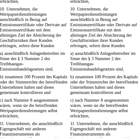
erbrächten,
erbrächten,
10. Unternehmen, die
10. Unternehmen, die
Wertpapierdienstleistungen
Wertpapierdienstleistungen
ausschließlich in Bezug auf
ausschließlich in Bezug auf
Emissionszertifikate oder Derivate auf
Emissionszertifikate oder Derivate auf
Emissionszertifikate mit dem
Emissionszertifikate mit dem
alleinigen Ziel der Absicherung der
alleinigen Ziel der Absicherung der
Geschäftsrisiken ihrer Kunden
Geschäftsrisiken ihrer Kunden
erbringen, sofern diese Kunden
erbringen, sofern diese Kunden
a) ausschließlich Anlagenbetreiber im
a) ausschließlich Anlagenbetreiber im
Sinne des § 3 Nummer 2 des
Sinne des § 3 Nummer 2 des
Treibhausgas-
Treibhausgas-
Emissionshandelsgesetzes sind,
Emissionshandelsgesetzes sind,
b) zusammen 100 Prozent des Kapitals
b) zusammen 100 Prozent des Kapitals
oder der Stimmrechte der betreffenden
oder der Stimmrechte der betreffenden
Unternehmen halten und dieses
Unternehmen halten und dieses
gemeinsam kontrollieren und
gemeinsam kontrollieren und
c) nach Nummer 8 ausgenommen
c) nach Nummer 8 ausgenommen
wären, wenn sie die betreffenden
wären, wenn sie die betreffenden
Wertpapierdienstleistungen selbst
Wertpapierdienstleistungen selbst
erbrächten,
erbrächten,
11. Unternehmen, die ausschließlich
11. Unternehmen, die ausschließlich
Eigengeschäft mit anderen
Eigengeschäft mit anderen
Finanzinstrumenten als
Finanzinstrumenten als