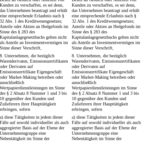
Kunden zu verschaffen, es sei denn,
Kunden zu verschaffen, es sei denn,
das Unternehmen beantragt und erhält
das Unternehmen beantragt und erhält
eine entsprechende Erlaubnis nach §
eine entsprechende Erlaubnis nach §
32 Abs. 1 des Kreditwesengesetzes;
32 Abs. 1 des Kreditwesengesetzes;
Anteile oder Aktien an Hedgefonds im
Anteile oder Aktien an Hedgefonds im
Sinne des § 283 des
Sinne des § 283 des
Kapitalanlagegesetzbuchs gelten nicht
Kapitalanlagegesetzbuchs gelten nicht
als Anteile an Investmentvermögen im
als Anteile an Investmentvermögen im
Sinne dieser Vorschrift,
Sinne dieser Vorschrift,
8. Unternehmen, die bezüglich
8. Unternehmen, die bezüglich
Warenderivaten, Emissionszertifikaten
Warenderivaten, Emissionszertifikaten
oder Derivaten auf
oder Derivaten auf
Emissionszertifikate Eigengeschäft
Emissionszertifikate Eigengeschäft
oder Market-Making betreiben oder
oder Market-Making betreiben oder
ausschließlich
ausschließlich
Wertpapierdienstleistungen im Sinne
Wertpapierdienstleistungen im Sinne
des § 2 Absatz 8 Nummer 1 und 3 bis
des § 2 Absatz 8 Nummer 1 und 3 bis
10 gegenüber den Kunden und
10 gegenüber den Kunden und
Zulieferern ihrer Haupttätigkeit
Zulieferern ihrer Haupttätigkeit
erbringen, sofern
erbringen, sofern
a) diese Tätigkeiten in jedem dieser
a) diese Tätigkeiten in jedem dieser
Fälle auf sowohl individueller als auch
Fälle auf sowohl individueller als auch
aggregierter Basis auf der Ebene der
aggregierter Basis auf der Ebene der
Unternehmensgruppe eine
Unternehmensgruppe eine
Nebentätigkeit im Sinne der
Nebentätigkeit im Sinne der