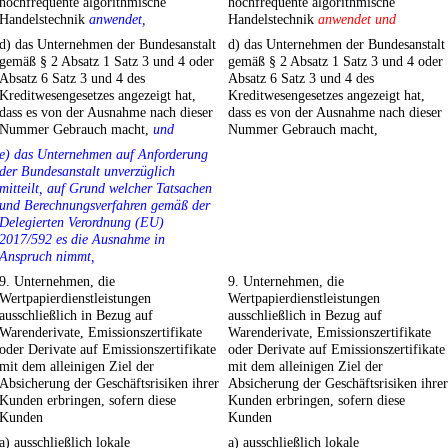
hochfrequente algorithmische
hochfrequente algorithmische
Handelstechnik
anwendet,
Handelstechnik
anwendet und
d) das Unternehmen der Bundesanstalt
d) das Unternehmen der Bundesanstalt
gemäß § 2 Absatz 1 Satz 3 und 4 oder
gemäß § 2 Absatz 1 Satz 3 und 4 oder
Absatz 6 Satz 3 und 4 des
Absatz 6 Satz 3 und 4 des
Kreditwesengesetzes angezeigt hat,
Kreditwesengesetzes angezeigt hat,
dass es von der Ausnahme nach dieser
dass es von der Ausnahme nach dieser
Nummer Gebrauch macht,
und
Nummer Gebrauch macht,
e) das Unternehmen auf Anforderung
der Bundesanstalt unverzüglich
mitteilt, auf Grund welcher Tatsachen
und Berechnungsverfahren gemäß der
Delegierten Verordnung (EU)
2017/592 es die Ausnahme in
Anspruch nimmt,
9. Unternehmen, die
9. Unternehmen, die
Wertpapierdienstleistungen
Wertpapierdienstleistungen
ausschließlich in Bezug auf
ausschließlich in Bezug auf
Warenderivate, Emissionszertifikate
Warenderivate, Emissionszertifikate
oder Derivate auf Emissionszertifikate
oder Derivate auf Emissionszertifikate
mit dem alleinigen Ziel der
mit dem alleinigen Ziel der
Absicherung der Geschäftsrisiken ihrer
Absicherung der Geschäftsrisiken ihrer
Kunden erbringen, sofern diese
Kunden erbringen, sofern diese
Kunden
Kunden
a) ausschließlich lokale
a) ausschließlich lokale