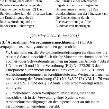
die Führung eines öffentlichen
die Führung eines öffentlichen
Registers über die anzeigenden
Registers über die anzeigenden
Unternehmen erlassen. [2] Das
Unternehmen erlassen. [2] Das
Bundesministerium der Finanzen kann
Bundesministerium der Finanzen kann
die Ermächtigung durch
die Ermächtigung durch
Rechtsverordnung auf die
Rechtsverordnung auf die
Bundesanstalt übertragen.
Bundesanstalt übertragen.
[28. März 2020–26. Juni 2021]
§ 3
.
2
Ausnahmen; Verordnungsermächtigung.
(1)
[1] Als
ertpapierdienstleistungsunternehmen gelten nicht
3
1.
Unternehmen, die Wertpapierdienstleistungen im Sinne des § 2
Absatz 8 Satz 1 ausschließlich für ihr Mutterunternehmen oder ihre
Tochter- oder Schwesterunternehmen im Sinne des Artikels 4 Absa
1 Nummer 15 und 16 der Verordnung (EU) Nr. 575/2013 des
Europäischen Parlaments und des Rates vom 26. Juni 2013 über
Aufsichtsanforderungen an Kreditinstitute und Wertpapierfirmen u
zur Änderung der Verordnung (EU) Nr. 646/2012 (ABl. L 176 vo
27.6.2013, S. 1) und des § 1 Absatz 7 des Kreditwesengesetzes
erbringen,
2.
Unternehmen, deren Wertpaperdienstleistung für andere
ausschließlich in der Verwaltung eines Systems von
Arbeitnehmerbeteiligungen an den eigenen oder an mit ihnen
verbundenen Unternehmen besteht,