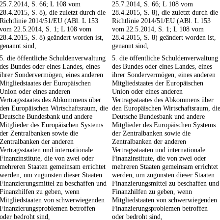
25.7.2014, S. 66; L 108 vom
25.7.2014, S. 66; L 108 vom
28.4.2015, S. 8), die zuletzt durch die
28.4.2015, S. 8), die zuletzt durch die
Richtlinie 2014/51/EU (ABl. L 153
Richtlinie 2014/51/EU (ABl. L 153
vom 22.5.2014, S. 1; L 108 vom
vom 22.5.2014, S. 1; L 108 vom
28.4.2015, S. 8) geändert worden ist,
28.4.2015, S. 8) geändert worden ist,
genannt sind,
genannt sind,
5. die öffentliche Schuldenverwaltung
5. die öffentliche Schuldenverwaltung
des Bundes oder eines Landes, eines
des Bundes oder eines Landes, eines
ihrer Sondervermögen, eines anderen
ihrer Sondervermögen, eines anderen
Mitgliedstaates der Europäischen
Mitgliedstaates der Europäischen
Union oder eines anderen
Union oder eines anderen
Vertragsstaates des Abkommens über
Vertragsstaates des Abkommens über
den Europäischen Wirtschaftsraum, die
den Europäischen Wirtschaftsraum, di
Deutsche Bundesbank und andere
Deutsche Bundesbank und andere
Mitglieder des Europäischen Systems
Mitglieder des Europäischen Systems
der Zentralbanken sowie die
der Zentralbanken sowie die
Zentralbanken der anderen
Zentralbanken der anderen
Vertragsstaaten und internationale
Vertragsstaaten und internationale
Finanzinstitute, die von zwei oder
Finanzinstitute, die von zwei oder
mehreren Staaten gemeinsam errichtet
mehreren Staaten gemeinsam errichtet
werden, um zugunsten dieser Staaten
werden, um zugunsten dieser Staaten
Finanzierungsmittel zu beschaffen und
Finanzierungsmittel zu beschaffen und
Finanzhilfen zu geben, wenn
Finanzhilfen zu geben, wenn
Mitgliedstaaten von schwerwiegenden
Mitgliedstaaten von schwerwiegenden
Finanzierungsproblemen betroffen
Finanzierungsproblemen betroffen
oder bedroht sind,
oder bedroht sind,