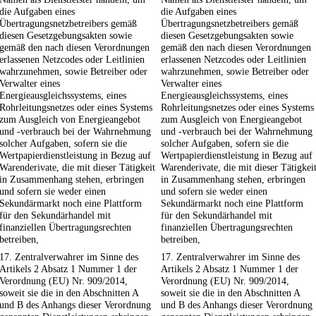
die Aufgaben eines
die Aufgaben eines
Übertragungsnetzbetreibers gemäß
Übertragungsnetzbetreibers gemäß
diesen Gesetzgebungsakten sowie
diesen Gesetzgebungsakten sowie
gemäß den nach diesen Verordnungen
gemäß den nach diesen Verordnungen
erlassenen Netzcodes oder Leitlinien
erlassenen Netzcodes oder Leitlinien
wahrzunehmen, sowie Betreiber oder
wahrzunehmen, sowie Betreiber oder
Verwalter eines
Verwalter eines
Energieausgleichssystems, eines
Energieausgleichssystems, eines
Rohrleitungsnetzes oder eines Systems
Rohrleitungsnetzes oder eines Systems
zum Ausgleich von Energieangebot
zum Ausgleich von Energieangebot
und -verbrauch bei der Wahrnehmung
und -verbrauch bei der Wahrnehmung
solcher Aufgaben, sofern sie die
solcher Aufgaben, sofern sie die
Wertpapierdienstleistung in Bezug auf
Wertpapierdienstleistung in Bezug auf
Warenderivate, die mit dieser Tätigkeit
Warenderivate, die mit dieser Tätigkei
in Zusammenhang stehen, erbringen
in Zusammenhang stehen, erbringen
und sofern sie weder einen
und sofern sie weder einen
Sekundärmarkt noch eine Plattform
Sekundärmarkt noch eine Plattform
für den Sekundärhandel mit
für den Sekundärhandel mit
finanziellen Übertragungsrechten
finanziellen Übertragungsrechten
betreiben,
betreiben,
17. Zentralverwahrer im Sinne des
17. Zentralverwahrer im Sinne des
Artikels 2 Absatz 1 Nummer 1 der
Artikels 2 Absatz 1 Nummer 1 der
Verordnung (EU) Nr. 909/2014,
Verordnung (EU) Nr. 909/2014,
soweit sie die in den Abschnitten A
soweit sie die in den Abschnitten A
und B des Anhangs dieser Verordnung
und B des Anhangs dieser Verordnung