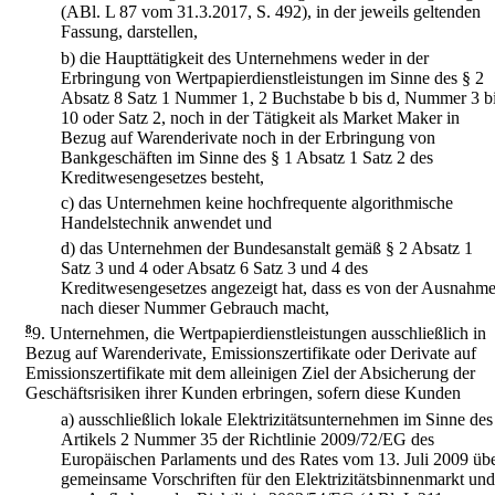
(ABl. L 87 vom 31.3.2017, S. 492), in der jeweils geltenden
Fassung, darstellen,
b)
die Haupttätigkeit des Unternehmens weder in der
Erbringung von Wertpapierdienstleistungen im Sinne des § 2
Absatz 8 Satz 1 Nummer 1, 2 Buchstabe b bis d, Nummer 3 b
10 oder Satz 2, noch in der Tätigkeit als Market Maker in
Bezug auf Warenderivate noch in der Erbringung von
Bankgeschäften im Sinne des § 1 Absatz 1 Satz 2 des
Kreditwesengesetzes besteht,
c)
das Unternehmen keine hochfrequente algorithmische
Handelstechnik anwendet und
d)
das Unternehmen der Bundesanstalt gemäß § 2 Absatz 1
Satz 3 und 4 oder Absatz 6 Satz 3 und 4 des
Kreditwesengesetzes angezeigt hat, dass es von der Ausnahm
nach dieser Nummer Gebrauch macht,
8
9.
Unternehmen, die Wertpapierdienstleistungen ausschließlich in
Bezug auf Warenderivate, Emissionszertifikate oder Derivate auf
Emissionszertifikate mit dem alleinigen Ziel der Absicherung der
Geschäftsrisiken ihrer Kunden erbringen, sofern diese Kunden
a)
ausschließlich lokale Elektrizitätsunternehmen im Sinne des
Artikels 2 Nummer 35 der Richtlinie 2009/72/EG des
Europäischen Parlaments und des Rates vom 13. Juli 2009 üb
gemeinsame Vorschriften für den Elektrizitätsbinnenmarkt und