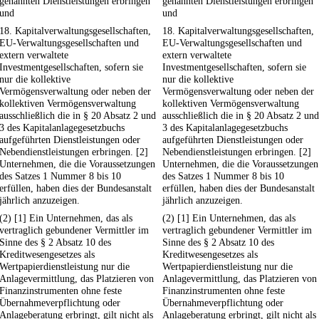
genannten Dienstleistungen erbringen
genannten Dienstleistungen erbringen
und
und
18. Kapitalverwaltungsgesellschaften,
18. Kapitalverwaltungsgesellschaften,
EU-Verwaltungsgesellschaften und
EU-Verwaltungsgesellschaften und
extern verwaltete
extern verwaltete
Investmentgesellschaften, sofern sie
Investmentgesellschaften, sofern sie
nur die kollektive
nur die kollektive
Vermögensverwaltung oder neben der
Vermögensverwaltung oder neben der
kollektiven Vermögensverwaltung
kollektiven Vermögensverwaltung
ausschließlich die in § 20 Absatz 2 und
ausschließlich die in § 20 Absatz 2 und
3 des Kapitalanlagegesetzbuchs
3 des Kapitalanlagegesetzbuchs
aufgeführten Dienstleistungen oder
aufgeführten Dienstleistungen oder
Nebendienstleistungen erbringen. [2]
Nebendienstleistungen erbringen. [2]
Unternehmen, die die Voraussetzungen
Unternehmen, die die Voraussetzungen
des Satzes 1 Nummer 8 bis 10
des Satzes 1 Nummer 8 bis 10
erfüllen, haben dies der Bundesanstalt
erfüllen, haben dies der Bundesanstalt
jährlich anzuzeigen.
jährlich anzuzeigen.
(2) [1] Ein Unternehmen, das als
(2) [1] Ein Unternehmen, das als
vertraglich gebundener Vermittler im
vertraglich gebundener Vermittler im
Sinne des § 2 Absatz 10 des
Sinne des § 2 Absatz 10 des
Kreditwesengesetzes als
Kreditwesengesetzes als
Wertpapierdienstleistung nur die
Wertpapierdienstleistung nur die
Anlagevermittlung, das Platzieren von
Anlagevermittlung, das Platzieren von
Finanzinstrumenten ohne feste
Finanzinstrumenten ohne feste
Übernahmeverpflichtung oder
Übernahmeverpflichtung oder
Anlageberatung erbringt, gilt nicht als
Anlageberatung erbringt, gilt nicht als