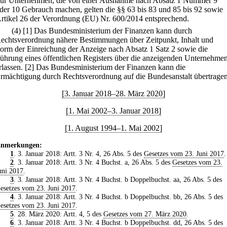
ür Unternehmen, die von einer Ausnahme nach Absatz 1 Nummer 9
der 10 Gebrauch machen, gelten die §§ 63 bis 83 und 85 bis 92 sowie
rtikel 26 der Verordnung (EU) Nr. 600/2014 entsprechend.
(4)
[1] Das Bundesministerium der Finanzen kann durch
echtsverordnung nähere Bestimmungen über Zeitpunkt, Inhalt und
orm der Einreichung der Anzeige nach Absatz 1 Satz 2 sowie die
ührung eines öffentlichen Registers über die anzeigenden Unternehme
rlassen.
[2] Das Bundesministerium der Finanzen kann die
rmächtigung durch Rechtsverordnung auf die Bundesanstalt übertragen
[3. Januar 2018–28. März 2020]
[1. Mai 2002–3. Januar 2018]
[1. August 1994–1. Mai 2002]
nmerkungen:
1
. 3. Januar 2018: Artt. 3 Nr. 4, 26 Abs. 5 des
Gesetzes vom 23. Juni 2017
.
2
. 3. Januar 2018: Artt. 3 Nr. 4 Buchst. a, 26 Abs. 5 des
Gesetzes vom 23.
uni 2017
.
3
. 3. Januar 2018: Artt. 3 Nr. 4 Buchst. b Doppelbuchst. aa, 26 Abs. 5 des
esetzes vom 23. Juni 2017
.
4
. 3. Januar 2018: Artt. 3 Nr. 4 Buchst. b Doppelbuchst. bb, 26 Abs. 5 des
esetzes vom 23. Juni 2017
.
5
. 28. März 2020: Artt. 4, 5 des
Gesetzes vom 27. März 2020
.
6
. 3. Januar 2018: Artt. 3 Nr. 4 Buchst. b Doppelbuchst. dd, 26 Abs. 5 des