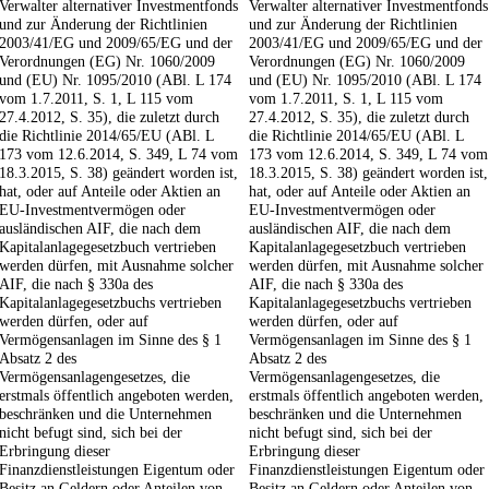
Verwalter alternativer Investmentfonds
Verwalter alternativer Investmentfonds
und zur Änderung der Richtlinien
und zur Änderung der Richtlinien
2003/41/EG und 2009/65/EG und der
2003/41/EG und 2009/65/EG und der
Verordnungen (EG) Nr. 1060/2009
Verordnungen (EG) Nr. 1060/2009
und (EU) Nr. 1095/2010 (ABl. L 174
und (EU) Nr. 1095/2010 (ABl. L 174
vom 1.7.2011, S. 1, L 115 vom
vom 1.7.2011, S. 1, L 115 vom
27.4.2012, S. 35), die zuletzt durch
27.4.2012, S. 35), die zuletzt durch
die Richtlinie 2014/65/EU (ABl. L
die Richtlinie 2014/65/EU (ABl. L
173 vom 12.6.2014, S. 349, L 74 vom
173 vom 12.6.2014, S. 349, L 74 vom
18.3.2015, S. 38) geändert worden ist,
18.3.2015, S. 38) geändert worden ist,
hat, oder auf Anteile oder Aktien an
hat, oder auf Anteile oder Aktien an
EU-Investmentvermögen oder
EU-Investmentvermögen oder
ausländischen AIF, die nach dem
ausländischen AIF, die nach dem
Kapitalanlagegesetzbuch vertrieben
Kapitalanlagegesetzbuch vertrieben
werden dürfen, mit Ausnahme solcher
werden dürfen, mit Ausnahme solcher
AIF, die nach § 330a des
AIF, die nach § 330a des
Kapitalanlagegesetzbuchs vertrieben
Kapitalanlagegesetzbuchs vertrieben
werden dürfen, oder auf
werden dürfen, oder auf
Vermögensanlagen im Sinne des § 1
Vermögensanlagen im Sinne des § 1
Absatz 2 des
Absatz 2 des
Vermögensanlagengesetzes, die
Vermögensanlagengesetzes, die
erstmals öffentlich angeboten werden,
erstmals öffentlich angeboten werden,
beschränken und die Unternehmen
beschränken und die Unternehmen
nicht befugt sind, sich bei der
nicht befugt sind, sich bei der
Erbringung dieser
Erbringung dieser
Finanzdienstleistungen Eigentum oder
Finanzdienstleistungen Eigentum oder
Besitz an Geldern oder Anteilen von
Besitz an Geldern oder Anteilen von