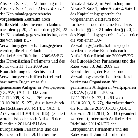
Absatz 3 Satz 2, in Verbindung mit
Absatz 3 Satz 2, in Verbindung mit
Absatz 2 Satz 1, oder Absatz 4 Satz 1
Absatz 2 Satz 1, oder Absatz 4 Satz 1
des Kapitalanlagegesetzbuchs
des Kapitalanlagegesetzbuchs
vorgesehenen Zeitraum noch
vorgesehenen Zeitraum noch
fortbesteht, oder die eine Erlaubnis
fortbesteht, oder die eine Erlaubnis
nach den §§ 20, 21 oder den §§ 20, 22
nach den §§ 20, 21 oder den §§ 20, 22
des Kapitalanlagegesetzbuchs hat, oder
des Kapitalanlagegesetzbuchs hat, oder
die von einer EU-
die von einer EU-
Verwaltungsgesellschaft ausgegeben
Verwaltungsgesellschaft ausgegeben
werden, die eine Erlaubnis nach
werden, die eine Erlaubnis nach
Artikel 6 der Richtlinie 2009/65/EG
Artikel 6 der Richtlinie 2009/65/EG
des Europäischen Parlaments und des
des Europäischen Parlaments und des
Rates vom 13. Juli 2009 zur
Rates vom 13. Juli 2009 zur
Koordinierung der Rechts- und
Koordinierung der Rechts- und
Verwaltungsvorschriften betreffend
Verwaltungsvorschriften betreffend
bestimmte Organismen für
bestimmte Organismen für
gemeinsame Anlagen in Wertpapieren
gemeinsame Anlagen in Wertpapieren
(OGAW) (ABl. L 302 vom
(OGAW) (ABl. L 302 vom
17.11.2009, S. 32, L 269 vom
17.11.2009, S. 32, L 269 vom
13.10.2010, S. 27), die zuletzt durch
13.10.2010, S. 27), die zuletzt durch
die Richtlinie 2014/91/EU (ABl. L
die Richtlinie 2014/91/EU (ABl. L
257 vom 28.8.2014, S. 186) geändert
257 vom 28.8.2014, S. 186) geändert
worden ist, oder nach Artikel 6 der
worden ist, oder nach Artikel 6 der
Richtlinie 2011/61/EU des
Richtlinie 2011/61/EU des
Europäischen Parlaments und des
Europäischen Parlaments und des
Rates vom 8. Juni 2011 über die
Rates vom 8. Juni 2011 über die