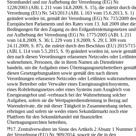
Stromhandel und zur Aufhebung der Verordnung (EG) Nr.
1228/2003 (ABl. L 211 vom 14.8.2009, S. 15), die zuletzt durch di
Verordnung (EU) Nr. 543/2013 (ABl. L 163 vom 15.6.2013, S. 1)
geändert worden ist, gemäß der Verordnung (EG) Nr. 715/2009 de
Europäischen Parlaments und des Rates vom 13. Juli 2009 über die
Bedingungen für den Zugang zu den Erdgasfernleitungsnetzen und
zur Aufhebung der Verordnung (EG) Nr. 1775/2005 (ABl. L 211
vom 14.8.2009, S. 36; L 229 vom 1.9.2009, S. 29; L 309 vom
24.11.2009, S. 87), die zuletzt durch den Beschluss (EU) 2015/715
(ABl. L 114 vom 5.5.2015, S. 9) geändert worden ist, sowie gemäß
den nach diesen Verordnungen erlassenen Netzcodes oder Leitlinie
wahrnehmen, Personen, die in ihrem Namen als Dienstleister
handeln, um die Aufgaben eines Übertragungsnetzbetreibers gemä
diesen Gesetzgebungsakten sowie gemäß den nach diesen
Verordnungen erlassenen Netzcodes oder Leitlinien wahrzunehmen
sowie Betreiber oder Verwalter eines Energieausgleichssystems,
eines Rohrleitungsnetzes oder eines Systems zum Ausgleich von
Energieangebot und -verbrauch bei der Wahrnehmung solcher
Aufgaben, sofern sie die Wertpapierdienstleistung in Bezug auf
Warenderivate, die mit dieser Tätigkeit in Zusammenhang stehen,
erbringen und sofern sie weder einen Sekundärmarkt noch eine
Plattform für den Sekundärhandel mit finanziellen
Übertragungsrechten betreiben,
16
17.
Zentralverwahrer im Sinne des Artikels 2 Absatz 1 Nummer 
der Verordnung (EU) Nr. 909/2014, soweit sie die in den