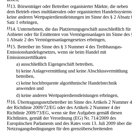
12
13.
Börsenträger oder Betreiber organisierter Märkte, die neben
dem Betrieb eines multilateralen oder organisierten Handelssystems
keine anderen Wertpapierdienstleistungen im Sinne des § 2 Absatz 
Satz 1 erbringen,
13
14.
Unternehmen, die das Platzierungsgeschäft ausschließlich für
Anbieter oder für Emittenten von Vermögensanlagen im Sinne des 
1 Absatz 2 des Vermögensanlagengesetzes erbringen,
14
15.
Betreiber im Sinne des § 3 Nummer 4 des Treibhausgas-
Emissionshandelsgesetzes, wenn sie beim Handel mit
Emissionszertifikaten
a)
ausschließlich Eigengeschäft betreiben,
b)
keine Anlagevermittlung und keine Abschlussvermittlung
betreiben,
c)
keine hochfrequente algorithmische Handelstechnik
anwenden und
d)
keine anderen Wertpapierdienstleistungen erbringen,
15
16.
Übertragungsnetzbetreiber im Sinne des Artikels 2 Nummer 4
der Richtlinie 2009/72/EG oder des Artikels 2 Nummer 4 der
Richtlinie 2009/73/EG, wenn sie ihre Aufgaben gemäß diesen
Richtlinien, gemäß der Verordnung (EG) Nr. 714/2009 des
Europäischen Parlaments und des Rates vom 13. Juli 2009 über die
Netzzugangsbedingungen für den grenzüberschreitenden