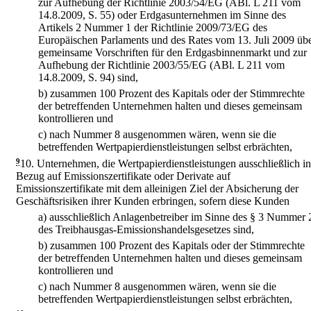
zur Aufhebung der Richtlinie 2003/54/EG (ABl. L 211 vom
14.8.2009, S. 55) oder Erdgasunternehmen im Sinne des
Artikels 2 Nummer 1 der Richtlinie 2009/73/EG des
Europäischen Parlaments und des Rates vom 13. Juli 2009 üb
gemeinsame Vorschriften für den Erdgasbinnenmarkt und zur
Aufhebung der Richtlinie 2003/55/EG (ABl. L 211 vom
14.8.2009, S. 94) sind,
b)
zusammen 100 Prozent des Kapitals oder der Stimmrechte
der betreffenden Unternehmen halten und dieses gemeinsam
kontrollieren und
c)
nach Nummer 8 ausgenommen wären, wenn sie die
betreffenden Wertpapierdienstleistungen selbst erbrächten,
9
10.
Unternehmen, die Wertpapierdienstleistungen ausschließlich in
Bezug auf Emissionszertifikate oder Derivate auf
Emissionszertifikate mit dem alleinigen Ziel der Absicherung der
Geschäftsrisiken ihrer Kunden erbringen, sofern diese Kunden
a)
ausschließlich Anlagenbetreiber im Sinne des § 3 Nummer 
des Treibhausgas-Emissionshandelsgesetzes sind,
b)
zusammen 100 Prozent des Kapitals oder der Stimmrechte
der betreffenden Unternehmen halten und dieses gemeinsam
kontrollieren und
c)
nach Nummer 8 ausgenommen wären, wenn sie die
betreffenden Wertpapierdienstleistungen selbst erbrächten,