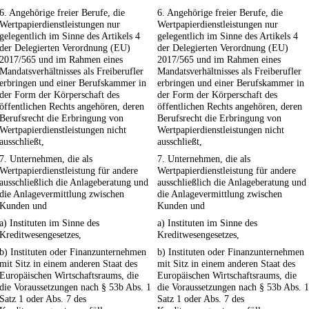
6. Angehörige freier Berufe, die
6. Angehörige freier Berufe, die
Wertpapierdienstleistungen nur
Wertpapierdienstleistungen nur
gelegentlich im Sinne des Artikels 4
gelegentlich im Sinne des Artikels 4
der Delegierten Verordnung (EU)
der Delegierten Verordnung (EU)
2017/565 und im Rahmen eines
2017/565 und im Rahmen eines
Mandatsverhältnisses als Freiberufler
Mandatsverhältnisses als Freiberufler
erbringen und einer Berufskammer in
erbringen und einer Berufskammer in
der Form der Körperschaft des
der Form der Körperschaft des
öffentlichen Rechts angehören, deren
öffentlichen Rechts angehören, deren
Berufsrecht die Erbringung von
Berufsrecht die Erbringung von
Wertpapierdienstleistungen nicht
Wertpapierdienstleistungen nicht
ausschließt,
ausschließt,
7. Unternehmen, die als
7. Unternehmen, die als
Wertpapierdienstleistung für andere
Wertpapierdienstleistung für andere
ausschließlich die Anlageberatung und
ausschließlich die Anlageberatung und
die Anlagevermittlung zwischen
die Anlagevermittlung zwischen
Kunden und
Kunden und
a) Instituten im Sinne des
a) Instituten im Sinne des
Kreditwesengesetzes,
Kreditwesengesetzes,
b) Instituten oder Finanzunternehmen
b) Instituten oder Finanzunternehmen
mit Sitz in einem anderen Staat des
mit Sitz in einem anderen Staat des
Europäischen Wirtschaftsraums, die
Europäischen Wirtschaftsraums, die
die Voraussetzungen nach § 53b Abs. 1
die Voraussetzungen nach § 53b Abs. 1
Satz 1 oder Abs. 7 des
Satz 1 oder Abs. 7 des