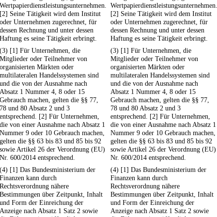
Wertpapierdienstleistungsunternehmen.
Wertpapierdienstleistungsunternehmen
[2] Seine Tätigkeit wird dem Institut
[2] Seine Tätigkeit wird dem Institut
oder Unternehmen zugerechnet, für
oder Unternehmen zugerechnet, für
dessen Rechnung und unter dessen
dessen Rechnung und unter dessen
Haftung es seine Tätigkeit erbringt.
Haftung es seine Tätigkeit erbringt.
(3) [1] Für Unternehmen, die
(3) [1] Für Unternehmen, die
Mitglieder oder Teilnehmer von
Mitglieder oder Teilnehmer von
organisierten Märkten oder
organisierten Märkten oder
multilateralen Handelssystemen sind
multilateralen Handelssystemen sind
und die von der Ausnahme nach
und die von der Ausnahme nach
Absatz 1 Nummer 4, 8 oder 15
Absatz 1 Nummer 4, 8 oder 15
Gebrauch machen, gelten die §§ 77,
Gebrauch machen, gelten die §§ 77,
78 und 80 Absatz 2 und 3
78 und 80 Absatz 2 und 3
entsprechend. [2] Für Unternehmen,
entsprechend. [2] Für Unternehmen,
die von einer Ausnahme nach Absatz 1
die von einer Ausnahme nach Absatz 1
Nummer 9 oder 10 Gebrauch machen,
Nummer 9 oder 10 Gebrauch machen,
gelten die §§ 63 bis 83 und 85 bis 92
gelten die §§ 63 bis 83 und 85 bis 92
sowie Artikel 26 der Verordnung (EU)
sowie Artikel 26 der Verordnung (EU)
Nr. 600/2014 entsprechend.
Nr. 600/2014 entsprechend.
(4) [1] Das Bundesministerium der
(4) [1] Das Bundesministerium der
Finanzen kann durch
Finanzen kann durch
Rechtsverordnung nähere
Rechtsverordnung nähere
Bestimmungen über Zeitpunkt, Inhalt
Bestimmungen über Zeitpunkt, Inhalt
und Form der Einreichung der
und Form der Einreichung der
Anzeige nach Absatz 1 Satz 2 sowie
Anzeige nach Absatz 1 Satz 2 sowie