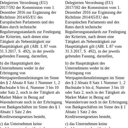
Delegierten Verordnung (EU)
Delegierten Verordnung (EU)
2017/592 der Kommission vom 1.
2017/592 der Kommission vom 1.
Dezember 2016 zur Ergänzung der
Dezember 2016 zur Ergänzung der
Richtlinie 2014/65/EU des
Richtlinie 2014/65/EU des
Europäischen Parlaments und des
Europäischen Parlaments und des
Rates durch technische
Rates durch technische
Regulierungsstandards zur Festlegung
Regulierungsstandards zur Festlegung
der Kriterien, nach denen eine
der Kriterien, nach denen eine
Tätigkeit als Nebentätigkeit zur
Tätigkeit als Nebentätigkeit zur
Haupttätigkeit gilt (ABl. L 87 vom
Haupttätigkeit gilt (ABl. L 87 vom
31.3.2017, S. 492), in der jeweils
31.3.2017, S. 492), in der jeweils
geltenden Fassung, darstellen,
geltenden Fassung, darstellen,
b) die Haupttätigkeit des
b) die Haupttätigkeit des
Unternehmens weder in der
Unternehmens weder in der
Erbringung von
Erbringung von
Wertpapierdienstleistungen im Sinne
Wertpapierdienstleistungen im Sinne
des § 2 Absatz 8 Satz 1 Nummer 1, 2
des § 2 Absatz 8 Satz 1 Nummer 1, 2
Buchstabe b bis d, Nummer 3 bis 10
Buchstabe b bis d, Nummer 3 bis 10
oder Satz 2, noch in der Tätigkeit als
oder Satz 2, noch in der Tätigkeit als
Market Maker in Bezug auf
Market Maker in Bezug auf
Warenderivate noch in der Erbringung
Warenderivate noch in der Erbringung
von Bankgeschäften im Sinne des § 1
von Bankgeschäften im Sinne des § 1
Absatz 1 Satz 2 des
Absatz 1 Satz 2 des
Kreditwesengesetzes besteht,
Kreditwesengesetzes besteht,
c) das Unternehmen keine
c) das Unternehmen keine