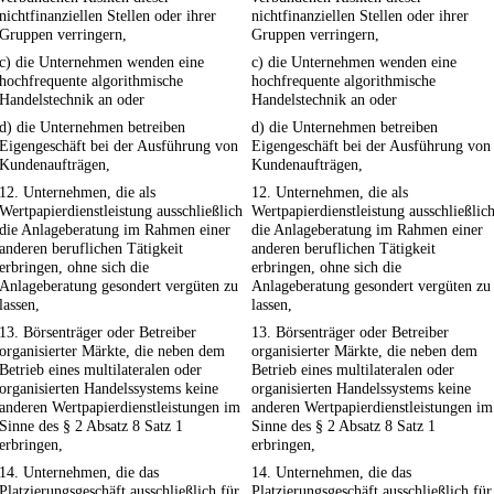
nichtfinanziellen Stellen oder ihrer
nichtfinanziellen Stellen oder ihrer
Gruppen verringern,
Gruppen verringern,
c) die Unternehmen wenden eine
c) die Unternehmen wenden eine
hochfrequente algorithmische
hochfrequente algorithmische
Handelstechnik an oder
Handelstechnik an oder
d) die Unternehmen betreiben
d) die Unternehmen betreiben
Eigengeschäft bei der Ausführung von
Eigengeschäft bei der Ausführung von
Kundenaufträgen,
Kundenaufträgen,
12. Unternehmen, die als
12. Unternehmen, die als
Wertpapierdienstleistung ausschließlich
Wertpapierdienstleistung ausschließlic
die Anlageberatung im Rahmen einer
die Anlageberatung im Rahmen einer
anderen beruflichen Tätigkeit
anderen beruflichen Tätigkeit
erbringen, ohne sich die
erbringen, ohne sich die
Anlageberatung gesondert vergüten zu
Anlageberatung gesondert vergüten zu
lassen,
lassen,
13. Börsenträger oder Betreiber
13. Börsenträger oder Betreiber
organisierter Märkte, die neben dem
organisierter Märkte, die neben dem
Betrieb eines multilateralen oder
Betrieb eines multilateralen oder
organisierten Handelssystems keine
organisierten Handelssystems keine
anderen Wertpapierdienstleistungen im
anderen Wertpapierdienstleistungen im
Sinne des § 2 Absatz 8 Satz 1
Sinne des § 2 Absatz 8 Satz 1
erbringen,
erbringen,
14. Unternehmen, die das
14. Unternehmen, die das
Platzierungsgeschäft ausschließlich für
Platzierungsgeschäft ausschließlich für