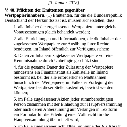
[3. Januar 2018]
1
§ 48
.
Pflichten der Emittenten gegenüber
Wertpapierinhabern.
(1) Emittenten, für die die Bundesrepublik
Deutschland der Herkunftsstaat ist, müssen sicherstellen, dass
1.
alle Inhaber der zugelassenen Wertpapiere unter gleichen
Voraussetzungen gleich behandelt werden;
2.
alle Einrichtungen und Informationen, die die Inhaber der
zugelassenen Wertpapiere zur Ausübung ihrer Rechte
benötigen, im Inland öffentlich zur Verfügung stehen;
3.
Daten zu Inhabern zugelassener Wertpapiere vor einer
Kenntnisnahme durch Unbefugte geschützt sind;
4.
für die gesamte Dauer der Zulassung der Wertpapiere
mindestens ein Finanzinstitut als Zahlstelle im Inland
bestimmt ist, bei der alle erforderlichen Maßnahmen
hinsichtlich der Wertpapiere, im Falle der Vorlegung der
Wertpapiere bei dieser Stelle kostenfrei, bewirkt werden
können;
5.
im Falle zugelassener Aktien jeder stimmberechtigten
Person zusammen mit der Einladung zur Hauptversammlung
oder nach deren Anberaumung auf Verlangen in Textform
ein Formular für die Erteilung einer Vollmacht für die
Hauptversammlung übermittelt wird;
6.
im Falle zugelassener Schuldtitel im Sinne des § 2 Absatz