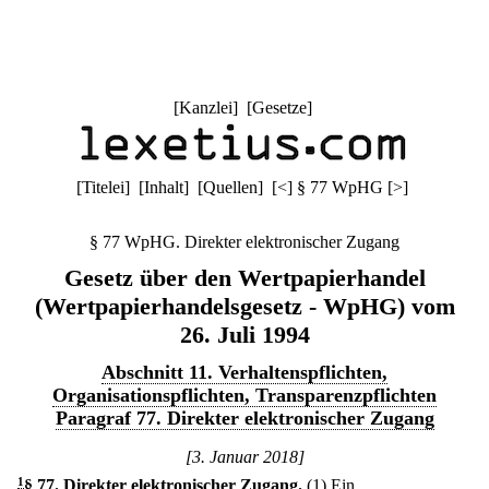
[
Kanzlei
] [
Gesetze
]
[
Titelei
] [
Inhalt
] [
Quellen
]
[
<
]
§ 77 WpHG
[
>
]
§ 77 WpHG. Direkter elektronischer Zugang
Gesetz über den Wertpapierhandel
(Wertpapierhandelsgesetz - WpHG) vom
26. Juli 1994
Abschnitt 11. Verhaltenspflichten,
Organisationspflichten, Transparenzpflichten
Paragraf 77. Direkter elektronischer Zugang
[3. Januar 2018]
1
§ 77
.
Direkter elektronischer Zugang.
(1) Ein