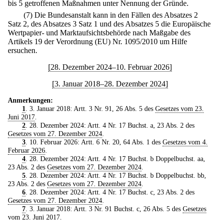
bis 5 getroffenen Maßnahmen unter Nennung der Gründe.
(7) Die Bundesanstalt kann in den Fällen des Absatzes 2
Satz 2, des Absatzes 3 Satz 1 und des Absatzes 5 die Europäische
Wertpapier- und Marktaufsichtsbehörde nach Maßgabe des
Artikels 19 der Verordnung (EU) Nr. 1095/2010 um Hilfe
ersuchen.
[28. Dezember 2024–10. Februar 2026]
[3. Januar 2018–28. Dezember 2024]
Anmerkungen:
1
. 3. Januar 2018: Artt. 3 Nr. 91, 26 Abs. 5 des
Gesetzes vom 23.
Juni 2017
.
2
. 28. Dezember 2024: Artt. 4 Nr. 17 Buchst. a, 23 Abs. 2 des
Gesetzes vom 27. Dezember 2024
.
3
. 10. Februar 2026: Artt. 6 Nr. 20, 64 Abs. 1 des
Gesetzes vom 4.
Februar 2026
.
4
. 28. Dezember 2024: Artt. 4 Nr. 17 Buchst. b Doppelbuchst. aa,
23 Abs. 2 des
Gesetzes vom 27. Dezember 2024
.
5
. 28. Dezember 2024: Artt. 4 Nr. 17 Buchst. b Doppelbuchst. bb,
23 Abs. 2 des
Gesetzes vom 27. Dezember 2024
.
6
. 28. Dezember 2024: Artt. 4 Nr. 17 Buchst. c, 23 Abs. 2 des
Gesetzes vom 27. Dezember 2024
.
7
. 3. Januar 2018: Artt. 3 Nr. 91 Buchst. c, 26 Abs. 5 des
Gesetzes
vom 23. Juni 2017
.