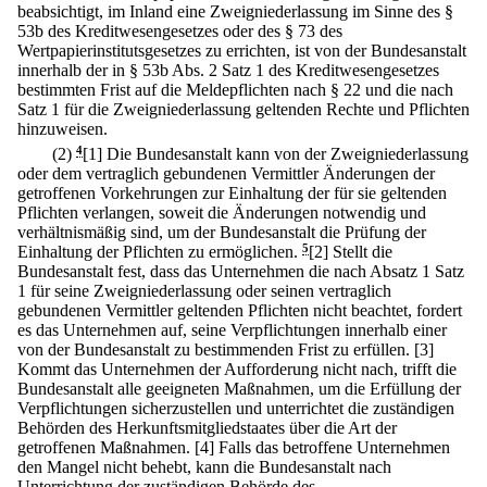
beabsichtigt, im Inland eine Zweigniederlassung im Sinne des §
53b des Kreditwesengesetzes oder des § 73 des
Wertpapierinstitutsgesetzes zu errichten, ist von der Bundesanstalt
innerhalb der in § 53b Abs. 2 Satz 1 des Kreditwesengesetzes
bestimmten Frist auf die Meldepflichten nach § 22 und die nach
Satz 1 für die Zweigniederlassung geltenden Rechte und Pflichten
hinzuweisen.
(2)
4
[1] Die Bundesanstalt kann von der Zweigniederlassung
oder dem vertraglich gebundenen Vermittler Änderungen der
getroffenen Vorkehrungen zur Einhaltung der für sie geltenden
Pflichten verlangen, soweit die Änderungen notwendig und
verhältnismäßig sind, um der Bundesanstalt die Prüfung der
Einhaltung der Pflichten zu ermöglichen.
5
[2] Stellt die
Bundesanstalt fest, dass das Unternehmen die nach Absatz 1 Satz
1 für seine Zweigniederlassung oder seinen vertraglich
gebundenen Vermittler geltenden Pflichten nicht beachtet, fordert
es das Unternehmen auf, seine Verpflichtungen innerhalb einer
von der Bundesanstalt zu bestimmenden Frist zu erfüllen.
[3]
Kommt das Unternehmen der Aufforderung nicht nach, trifft die
Bundesanstalt alle geeigneten Maßnahmen, um die Erfüllung der
Verpflichtungen sicherzustellen und unterrichtet die zuständigen
Behörden des Herkunftsmitgliedstaates über die Art der
getroffenen Maßnahmen.
[4] Falls das betroffene Unternehmen
den Mangel nicht behebt, kann die Bundesanstalt nach
Unterrichtung der zuständigen Behörde des