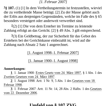
[1. Februar 2007]
1
§ 107
.
(1)
[1] In dem Vertheilungstermin ist festzustellen, wieviel
die zu vertheilende Masse beträgt.
[2] Zu der Masse gehört auch
der Erlös aus denjenigen Gegenständen, welche im Falle des § 65
besonders versteigert oder anderweit verwerthet sind.
2
(2)
[1] Die von dem Ersteher im Termine zu leistende
Zahlung erfolgt an das Gericht.
[2] § 49 Abs. 3 gilt entsprechend.
3
(3) Ein Geldbetrag, der zur Sicherheit für das Gebot des
Erstehers bei der Gerichtskasse einbezahlt ist, wird auf die
Zahlung nach Absatz 2 Satz 1 angerechnet.
[1. August 1998–1. Februar 2007]
[1. Januar 1900–1. August 1998]
Anmerkungen:
1
. 1. Januar 1900:
Erstes Gesetz vom 24. März 1897
, § 1 Abs. 1 des
Zweiten Gesetzes vom 24. März 1897
.
2
. 1. August 1998: Artt. 1 Nr. 9, 5 Abs. 1 des
Gesetzes vom 18.
Februar 1998
.
3
. 1. Februar 2007: Artt. 11 Nr. 14, 28 Abs. 2 Halbs. 1 des
Gesetzes
vom 22. Dezember 2006
.
Umfeld von § 107 ZVG