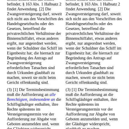
befindet; § 163 Abs. 1 Halbsatz 2
befindet; § 163 Abs. 1 Halbsatz 2
findet Anwendung. [2] Die
findet Anwendung. [2] Die
Zwangsversteigerung darf, soweit
Zwangsversteigerung darf, soweit
sich nicht aus den Vorschriften des
sich nicht aus den Vorschriften des
Handelsgesetzbuchs oder des
Handelsgesetzbuchs oder des
Gesetzes, betreffend die
Gesetzes, betreffend die
privatrechtlichen Verhältnisse der
privatrechtlichen Verhältnisse der
Binnenschiffahrt, etwas anderes
Binnenschiffahrt, etwas anderes
ergibt, nur angeordnet werden,
ergibt, nur angeordnet werden,
wenn der Schuldner das Schiff im
wenn der Schuldner das Schiff im
Eigenbesitz hat; die hiernach zur
Eigenbesitz hat; die hiernach zur
Begründung des Antrags auf
Begründung des Antrags auf
Zwangsversteigerung
Zwangsversteigerung
erforderlichen Tatsachen sind
erforderlichen Tatsachen sind
durch Urkunden glaubhaft zu
durch Urkunden glaubhaft zu
machen, soweit sie nicht beim
machen, soweit sie nicht beim
Gericht offenkundig sind.
Gericht offenkundig sind.
(3) [1] Die Terminsbestimmung
(3) [1] Die Terminsbestimmung
muß die Aufforderung an
alle
muß die Aufforderung an die
Berechtigten, insbesondere an
die
Schiffsgläubiger enthalten, ihre
Schiffsgläubiger enthalten, ihre
Rechte spätestens im
Rechte spätestens im
Versteigerungstermin vor der
Versteigerungstermin vor der
Aufforderung zur Abgabe von
Aufforderung zur Abgabe von
Geboten anzumelden und, wenn
Geboten anzumelden und, wenn
der Gläubiger widerspricht,
der Gläubiger widerspricht,
glaubhaft zu machen,