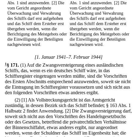
Abs. 1 sind anzuwenden. [2] Die
Abs. 1 sind anzuwenden. [2] Die
vom Gericht angeordnete
vom Gericht angeordnete
Überwachung und Verwahrung
Überwachung und Verwahrung
des Schiffs darf erst aufgehoben
des Schiffs darf erst aufgehoben
und das Schiff dem Ersteher erst
und das Schiff dem Ersteher erst
übergeben werden, wenn die
übergeben werden, wenn die
Berichtigung des Meistgebots oder
Berichtigung des Meistgebots oder
die Einwilligung der Beteiligten
die Einwilligung der Beteiligten
nachgewiesen wird.
nachgewiesen wird.
[1. Januar 1941–7. Februar 1944]
1
§ 171
.
(1) Auf die Zwangsversteigerung eines ausländischen
Schiffs, das, wenn es ein deutsches Schiff wäre, in das
Schiffsregister eingetragen werden müßte, sind die Vorschriften
des Ersten Abschnitts entsprechend anzuwenden, soweit sie nicht
die Eintragung im Schiffsregister voraussetzen und sich nicht aus
den folgenden Vorschriften etwas anderes ergibt.
(2)
[1] Als Vollstreckungsgericht ist das Amtsgericht
zuständig, in dessen Bezirk sich das Schiff befindet; § 163 Abs. 1
Halbsatz 2 findet Anwendung.
[2] Die Zwangsversteigerung darf,
soweit sich nicht aus den Vorschriften des Handelsgesetzbuchs
oder des Gesetzes, betreffend die privatrechtlichen Verhältnisse
der Binnenschiffahrt, etwas anderes ergibt, nur angeordnet
werden, wenn der Schuldner das Schiff im Eigenbesitz hat; die