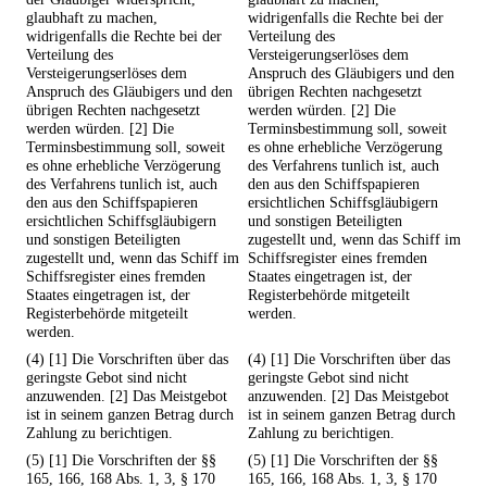
glaubhaft zu machen,
widrigenfalls die Rechte bei der
widrigenfalls die Rechte bei der
Verteilung des
Verteilung des
Versteigerungserlöses dem
Versteigerungserlöses dem
Anspruch des Gläubigers und den
Anspruch des Gläubigers und den
übrigen Rechten nachgesetzt
übrigen Rechten nachgesetzt
werden würden. [2] Die
werden würden. [2] Die
Terminsbestimmung soll, soweit
Terminsbestimmung soll, soweit
es ohne erhebliche Verzögerung
es ohne erhebliche Verzögerung
des Verfahrens tunlich ist, auch
des Verfahrens tunlich ist, auch
den aus den Schiffspapieren
den aus den Schiffspapieren
ersichtlichen Schiffsgläubigern
ersichtlichen Schiffsgläubigern
und sonstigen Beteiligten
und sonstigen Beteiligten
zugestellt und, wenn das Schiff im
zugestellt und, wenn das Schiff im
Schiffsregister eines fremden
Schiffsregister eines fremden
Staates eingetragen ist, der
Staates eingetragen ist, der
Registerbehörde mitgeteilt
Registerbehörde mitgeteilt
werden.
werden.
(4) [1] Die Vorschriften über das
(4) [1] Die Vorschriften über das
geringste Gebot sind nicht
geringste Gebot sind nicht
anzuwenden. [2] Das Meistgebot
anzuwenden. [2] Das Meistgebot
ist in seinem ganzen Betrag durch
ist in seinem ganzen Betrag durch
Zahlung zu berichtigen.
Zahlung zu berichtigen.
(5) [1] Die Vorschriften der §§
(5) [1] Die Vorschriften der §§
165, 166, 168 Abs. 1, 3, § 170
165, 166, 168 Abs. 1, 3, § 170