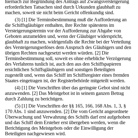
hiernach zur Begründung des Antrags auf Zwangsversteigerung
erforderlichen Tatsachen sind durch Urkunden glaubhaft zu
machen, soweit sie nicht beim Gericht offenkundig sind.
(3)
[1] Die Terminsbestimmung muß die Aufforderung an
die Schiffsgläubiger enthalten, ihre Rechte spätestens im
Versteigerungstermin vor der Aufforderung zur Abgabe von
Geboten anzumelden und, wenn der Gläubiger widerspricht,
glaubhaft zu machen, widrigenfalls die Rechte bei der Verteilung
des Versteigerungserlöses dem Anspruch des Gläubigers und den
übrigen Rechten nachgesetzt werden würden.
[2] Die
Terminsbestimmung soll, soweit es ohne erhebliche Verzögerung
des Verfahrens tunlich ist, auch den aus den Schiffspapieren
ersichtlichen Schiffsgläubigern und sonstigen Beteiligten
zugestellt und, wenn das Schiff im Schiffsregister eines fremden
Staates eingetragen ist, der Registerbehörde mitgeteilt werden.
(4)
[1] Die Vorschriften über das geringste Gebot sind nicht
anzuwenden.
[2] Das Meistgebot ist in seinem ganzen Betrag
durch Zahlung zu berichtigen.
(5)
[1] Die Vorschriften der §§ 165, 166, 168 Abs. 1, 3, §
170 Abs. 1 sind anzuwenden.
[2] Die vom Gericht angeordnete
Überwachung und Verwahrung des Schiffs darf erst aufgehoben
und das Schiff dem Ersteher erst übergeben werden, wenn die
Berichtigung des Meistgebots oder die Einwilligung der
Beteiligten nachgewiesen wird.