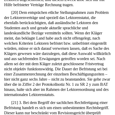
Hilfe befristeter Verträge Rechnung tragen.
[
20
]
Dem entsprächen etliche Stellungnahmen zum Problem
der Lektorenverträge und speziell das Lektorenstatut, die
ebenfalls berücksichtigten, daß ausländische Lektoren den
Studenten auch und gerade aktuelle sprachliche und
landeskundliche Bezüge vermitteln sollten. Wenn der Kläger
meint, das beklagte Land habe auch nicht offengelegt, nach
welchen Kriterien Lektoren befristet bzw. unbefristet eingestellt
würden, müsse er sich darauf verweisen lassen, daß es Sache des
Klägers gewesen wäre darzulegen, daß diese Auswahl willkürlich
und aus sachfremden Erwägungen getroffen worden sei. Nach
allem sei der mit dem Kläger zuletzt geschlossene Fristvertrag
nicht objektiv funktionswidrig. Die Dauer der Befristung sei bei
einer Zusammenrechnung der einzelnen Beschäftigungszeiten –
hier nicht ganz sechs Jahre – nicht zu beanstanden. Sie gehe zwar
über die in Ziffer 2 der Protokollnotiz Nr. 1 zu SR 2 y zum BAT
hinaus, halte sich aber im Rahmen der Lektorenordnung und des
internationalen Lektorenstatuts.
[
21
]
3. Bei dem Begriff der sachlichen Rechtfertigung einer
Befristung handelt es sich um einen unbestimmten Rechtsbegriff.
Dieser kann nur beschränkt vom Revisionsgericht überprüft