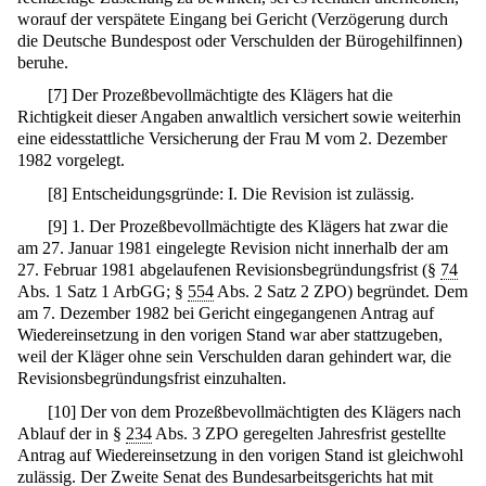
worauf der verspätete Eingang bei Gericht (Verzögerung durch
die Deutsche Bundespost oder Verschulden der Bürogehilfinnen)
beruhe.
[
7
]
Der Prozeßbevollmächtigte des Klägers hat die
Richtigkeit dieser Angaben anwaltlich versichert sowie weiterhin
eine eidesstattliche Versicherung der Frau M vom 2. Dezember
1982 vorgelegt.
[
8
]
Entscheidungsgründe: I. Die Revision ist zulässig.
[
9
]
1. Der Prozeßbevollmächtigte des Klägers hat zwar die
am 27. Januar 1981 eingelegte Revision nicht innerhalb der am
27. Februar 1981 abgelaufenen Revisionsbegründungsfrist (§
74
Abs. 1 Satz 1 ArbGG; §
554
Abs. 2 Satz 2 ZPO) begründet. Dem
am 7. Dezember 1982 bei Gericht eingegangenen Antrag auf
Wiedereinsetzung in den vorigen Stand war aber stattzugeben,
weil der Kläger ohne sein Verschulden daran gehindert war, die
Revisionsbegründungsfrist einzuhalten.
[
10
]
Der von dem Prozeßbevollmächtigten des Klägers nach
Ablauf der in §
234
Abs. 3 ZPO geregelten Jahresfrist gestellte
Antrag auf Wiedereinsetzung in den vorigen Stand ist gleichwohl
zulässig. Der Zweite Senat des Bundesarbeitsgerichts hat mit