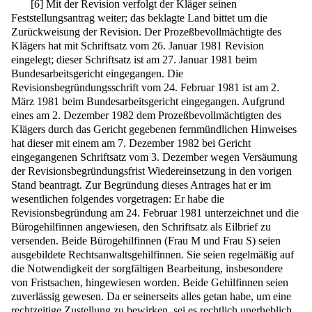
[
6
]
Mit der Revision verfolgt der Kläger seinen
Feststellungsantrag weiter; das beklagte Land bittet um die
Zurückweisung der Revision. Der Prozeßbevollmächtigte des
Klägers hat mit Schriftsatz vom 26. Januar 1981 Revision
eingelegt; dieser Schriftsatz ist am 27. Januar 1981 beim
Bundesarbeitsgericht eingegangen. Die
Revisionsbegründungsschrift vom 24. Februar 1981 ist am 2.
März 1981 beim Bundesarbeitsgericht eingegangen. Aufgrund
eines am 2. Dezember 1982 dem Prozeßbevollmächtigten des
Klägers durch das Gericht gegebenen fernmündlichen Hinweises
hat dieser mit einem am 7. Dezember 1982 bei Gericht
eingegangenen Schriftsatz vom 3. Dezember wegen Versäumung
der Revisionsbegründungsfrist Wiedereinsetzung in den vorigen
Stand beantragt. Zur Begründung dieses Antrages hat er im
wesentlichen folgendes vorgetragen: Er habe die
Revisionsbegründung am 24. Februar 1981 unterzeichnet und die
Bürogehilfinnen angewiesen, den Schriftsatz als Eilbrief zu
versenden. Beide Bürogehilfinnen (Frau M und Frau S) seien
ausgebildete Rechtsanwaltsgehilfinnen. Sie seien regelmäßig auf
die Notwendigkeit der sorgfältigen Bearbeitung, insbesondere
von Fristsachen, hingewiesen worden. Beide Gehilfinnen seien
zuverlässig gewesen. Da er seinerseits alles getan habe, um eine
rechtzeitige Zustellung zu bewirken, sei es rechtlich unerheblich,