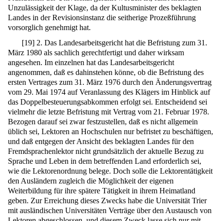
Unzulässigkeit der Klage, da der Kultusminister des beklagten
Landes in der Revisionsinstanz die seitherige Prozeßführung
vorsorglich genehmigt hat.
[
19
]
2. Das Landesarbeitsgericht hat die Befristung zum 31.
März 1980 als sachlich gerechtfertigt und daher wirksam
angesehen. Im einzelnen hat das Landesarbeitsgericht
angenommen, daß es dahinstehen könne, ob die Befristung des
ersten Vertrages zum 31. März 1976 durch den Änderungsvertrag
vom 29. Mai 1974 auf Veranlassung des Klägers im Hinblick auf
das Doppelbesteuerungsabkommen erfolgt sei. Entscheidend sei
vielmehr die letzte Befristung mit Vertrag vom 21. Februar 1978.
Bezogen darauf sei zwar festzustellen, daß es nicht allgemein
üblich sei, Lektoren an Hochschulen nur befristet zu beschäftigen,
und daß entgegen der Ansicht des beklagten Landes für den
Fremdsprachenlektor nicht grundsätzlich der aktuelle Bezug zu
Sprache und Leben in dem betreffenden Land erforderlich sei,
wie die Lektorenordnung belege. Doch solle die Lektorentätigkeit
den Ausländern zugleich die Möglichkeit der eigenen
Weiterbildung für ihre spätere Tätigkeit in ihrem Heimatland
geben. Zur Erreichung dieses Zwecks habe die Universität Trier
mit ausländischen Universitäten Verträge über den Austausch von
Lektoren abgeschlossen, und diesem Zweck lasse sich nur mit