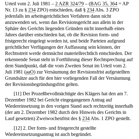
Urteil vom 2. Juli 1981 –
2 AZR 324/79
– (
BAG 35, 364
= AP
Nr. 13 zu §
234
ZPO) entschieden, daß §
234
Abs. 3 ZPO
jedenfalls im arbeitsgerichtlichen Verfahren dann nicht
anzuwenden sei, wenn das Revisionsgericht aus allein in der
Sphäre des Gerichts liegenden Gründen nicht innerhalb eines
Jahres darüber entschieden hat, ob die Revision form- und
fristgerecht eingelegt worden ist, und beide Parteien aufgrund
gerichtlicher Verfügungen der Auffassung sein können, der
Rechtsstreit werde demnächst materiellrechtlich entschieden. Der
erkennende Senat steht in Fortführung dieser Rechtsprechung auf
dem Standpunkt, daß die vom Zweiten Senat im Urteil vom 2.
Juli 1981 (
aaO
) zur Versäumung der Revisionsfrist aufgestellten
Grundsätze auch für den hier vorliegenden Fall der Versäumung
der Revisionsbegründungsfrist gelten.
[
11
]
Der Prozeßbevollmächtigte des Klägers hat den am 7.
Dezember 1982 bei Gericht eingegangenen Antrag auf
Wiedereinsetzung in den vorigen Stand auch rechtzeitig innerhalb
(der am 2. Dezember 1982 durch den Hinweis des Gerichts in
Lauf gesetzten) Zweiwochenfrist des §
234
Abs. 1 ZPO gestellt.
[
12
]
2. Der form- und fristgerecht gestellte
Wiedereinsetzungsantrag ist auch begründet.