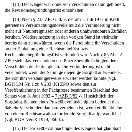
[
13
]
Der Kläger war ohne sein Verschulden daran gehindert,
die Revisionsbegründungsfrist einzuhalten.
[
14
]
Nach §
233
ZPO i. d. F. der am 1. Juli 1977 in Kraft
getretenen Vereinfachungsnovelle muß die Verhinderung nicht
mehr auf Naturereignissen oder anderen unabwendbaren Zufällen
beruhen. Wiedereinsetzung in den vorigen Stand ist vielmehr
bereits dann zu gewähren, wenn die Partei ohne ihr Verschulden
an der Einhaltung einer Rechtsmittelfrist bzw.
Rechtsmittelbegründungsfrist verhindert war. Nach §
85
Abs. 2
ZPO steht das Verschulden des Prozeßbevollmächtigten dem
Verschulden der Partei gleich. Die Verhinderung ist nicht
verschuldet, wenn der Säumige diejenige Sorgfalt aufwendete,
die von ihm verständigerweise erwartet werden konnte (vgl.
BGH LM Nr. 1 zu §
233
(K) ZPO sowie den zur
Veröffentlichung in der Fachpresse bestimmten Beschluß des
Senats vom 8. Juni 1982 –
7 AZB 3/82
-). Hinsichtlich der
Sorgfaltspflichten eines Prozeßbevollmächtigten bedeutet dies,
daß ein Verschulden dann zu verneinen ist, wenn er die übliche
von einem Rechtsanwalt zu fordernde Sorgfalt aufgewandt hat
(vgl. BGH
VersR 1979, 960
f.).
[
15
]
Der Prozeßbevollmächtigte des Klägers hat glaubhaft