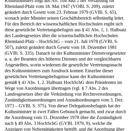
Kultusministers folgt aus Art. 104 Satz 2 der Verfassung für
Rheinland-Pfalz vom 18. Mai 1947 (VOBl. S. 209), zuletzt
geändert durch Gesetz vom 23. Februar 1979 (GVBl. S. 65),
wonach jeder Minister seinen Geschäftsbereich selbständig leitet.
Für den Bereich der wissenschaftlichen Hochschulen ergibt sich
diese gesetzliche Vertretungsbefugnis aus § 41 Abs. 1, 1. Halbsatz
des Landesgesetzes über die wissenschaftlichen Hochschulen
Rheinland-Pfalz – HochSchG – vom 21. Juli 1978 (GVBl. S.
507), zuletzt geändert durch Gesetz vom 18. Dezember 1981
(GVBl. S. 335). Danach ist der Kultusminister Dienstvorgesetzter
u. a. der Beamten des höheren Dienstes und der vergleichbaren
Angestellten, worin wiederum die gesetzliche Vertretungsmacht
des Kultusministers zum Ausdruck kommt. Einzelne dieser
gesetzlichen Vertretungsbefugnisse kann der Kultusminister
gemäß § 41 Abs. 1, 2. Halbsatz HochSchG dem Präsidenten im
Wege von Anordnungen übertragen (vgl. § 7 Abs. 2 des
Landesgesetzes über die Verkündung von Rechtsverordnungen,
Zuständigkeitsanordnungen und Anstaltsordnungen vom 3. Dez.
1973 – GVBl. S. 375). Von dieser Delegationsbefugnis hat der
Kultusminister in zwei Fällen Gebrauch gemacht, und zwar durch
die Anordnung vom 11. Dezember 1978 über die Zuständigkeit
nach § 49 Abs. 3 HochSchG (GVBl. 1979, 9), welche die
Anzeigen von Nebentätigkeiten betrifft, und die Anordnung über