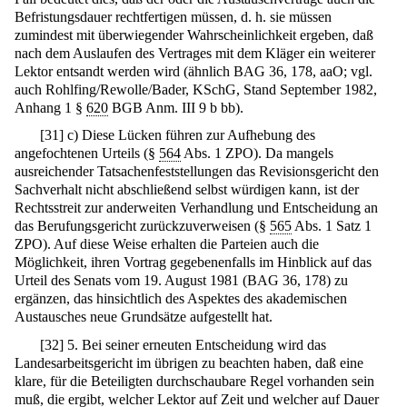
Befristungsdauer rechtfertigen müssen, d. h. sie müssen
zumindest mit überwiegender Wahrscheinlichkeit ergeben, daß
nach dem Auslaufen des Vertrages mit dem Kläger ein weiterer
Lektor entsandt werden wird (ähnlich BAG 36, 178, aaO; vgl.
auch Rohlfing/Rewolle/Bader, KSchG, Stand September 1982,
Anhang 1 §
620
BGB Anm. III 9 b bb).
[
31
]
c) Diese Lücken führen zur Aufhebung des
angefochtenen Urteils (§
564
Abs. 1 ZPO). Da mangels
ausreichender Tatsachenfeststellungen das Revisionsgericht den
Sachverhalt nicht abschließend selbst würdigen kann, ist der
Rechtsstreit zur anderweiten Verhandlung und Entscheidung an
das Berufungsgericht zurückzuverweisen (§
565
Abs. 1 Satz 1
ZPO). Auf diese Weise erhalten die Parteien auch die
Möglichkeit, ihren Vortrag gegebenenfalls im Hinblick auf das
Urteil des Senats vom 19. August 1981 (BAG 36, 178) zu
ergänzen, das hinsichtlich des Aspektes des akademischen
Austausches neue Grundsätze aufgestellt hat.
[
32
]
5. Bei seiner erneuten Entscheidung wird das
Landesarbeitsgericht im übrigen zu beachten haben, daß eine
klare, für die Beteiligten durchschaubare Regel vorhanden sein
muß, die ergibt, welcher Lektor auf Zeit und welcher auf Dauer