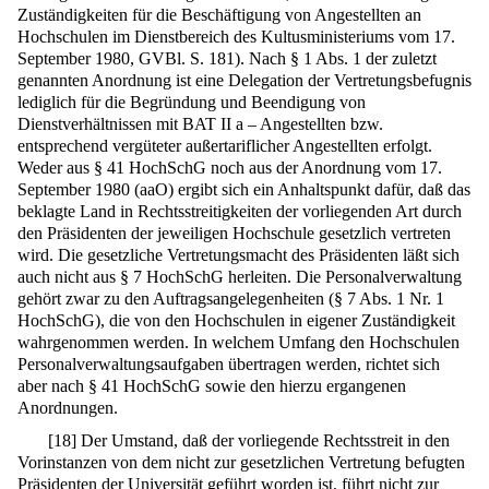
Zuständigkeiten für die Beschäftigung von Angestellten an
Hochschulen im Dienstbereich des Kultusministeriums vom 17.
September 1980, GVBl. S. 181). Nach § 1 Abs. 1 der zuletzt
genannten Anordnung ist eine Delegation der Vertretungsbefugnis
lediglich für die Begründung und Beendigung von
Dienstverhältnissen mit BAT II a – Angestellten bzw.
entsprechend vergüteter außertariflicher Angestellten erfolgt.
Weder aus § 41 HochSchG noch aus der Anordnung vom 17.
September 1980 (aaO) ergibt sich ein Anhaltspunkt dafür, daß das
beklagte Land in Rechtsstreitigkeiten der vorliegenden Art durch
den Präsidenten der jeweiligen Hochschule gesetzlich vertreten
wird. Die gesetzliche Vertretungsmacht des Präsidenten läßt sich
auch nicht aus § 7 HochSchG herleiten. Die Personalverwaltung
gehört zwar zu den Auftragsangelegenheiten (§ 7 Abs. 1 Nr. 1
HochSchG), die von den Hochschulen in eigener Zuständigkeit
wahrgenommen werden. In welchem Umfang den Hochschulen
Personalverwaltungsaufgaben übertragen werden, richtet sich
aber nach § 41 HochSchG sowie den hierzu ergangenen
Anordnungen.
[
18
]
Der Umstand, daß der vorliegende Rechtsstreit in den
Vorinstanzen von dem nicht zur gesetzlichen Vertretung befugten
Präsidenten der Universität geführt worden ist, führt nicht zur