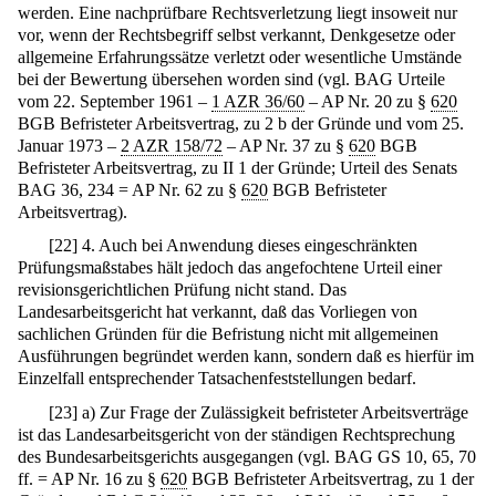
werden. Eine nachprüfbare Rechtsverletzung liegt insoweit nur
vor, wenn der Rechtsbegriff selbst verkannt, Denkgesetze oder
allgemeine Erfahrungssätze verletzt oder wesentliche Umstände
bei der Bewertung übersehen worden sind (vgl. BAG Urteile
vom 22. September 1961 –
1 AZR 36/60
– AP Nr. 20 zu §
620
BGB Befristeter Arbeitsvertrag, zu 2 b der Gründe und vom 25.
Januar 1973 –
2 AZR 158/72
– AP Nr. 37 zu §
620
BGB
Befristeter Arbeitsvertrag, zu II 1 der Gründe; Urteil des Senats
BAG 36, 234 = AP Nr. 62 zu §
620
BGB Befristeter
Arbeitsvertrag).
[
22
]
4. Auch bei Anwendung dieses eingeschränkten
Prüfungsmaßstabes hält jedoch das angefochtene Urteil einer
revisionsgerichtlichen Prüfung nicht stand. Das
Landesarbeitsgericht hat verkannt, daß das Vorliegen von
sachlichen Gründen für die Befristung nicht mit allgemeinen
Ausführungen begründet werden kann, sondern daß es hierfür im
Einzelfall entsprechender Tatsachenfeststellungen bedarf.
[
23
]
a) Zur Frage der Zulässigkeit befristeter Arbeitsverträge
ist das Landesarbeitsgericht von der ständigen Rechtsprechung
des Bundesarbeitsgerichts ausgegangen (vgl. BAG GS 10, 65, 70
ff. = AP Nr. 16 zu §
620
BGB Befristeter Arbeitsvertrag, zu 1 der