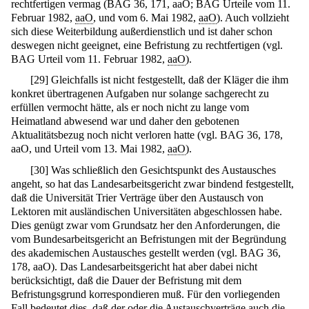
rechtfertigen vermag (BAG 36, 171, aaO; BAG Urteile vom 11.
Februar 1982,
aaO
, und vom 6. Mai 1982,
aaO
). Auch vollzieht
sich diese Weiterbildung außerdienstlich und ist daher schon
deswegen nicht geeignet, eine Befristung zu rechtfertigen (vgl.
BAG Urteil vom 11. Februar 1982,
aaO
).
[
29
]
Gleichfalls ist nicht festgestellt, daß der Kläger die ihm
konkret übertragenen Aufgaben nur solange sachgerecht zu
erfüllen vermocht hätte, als er noch nicht zu lange vom
Heimatland abwesend war und daher den gebotenen
Aktualitätsbezug noch nicht verloren hatte (vgl. BAG 36, 178,
aaO, und Urteil vom 13. Mai 1982,
aaO
).
[
30
]
Was schließlich den Gesichtspunkt des Austausches
angeht, so hat das Landesarbeitsgericht zwar bindend festgestellt,
daß die Universität Trier Verträge über den Austausch von
Lektoren mit ausländischen Universitäten abgeschlossen habe.
Dies genügt zwar vom Grundsatz her den Anforderungen, die
vom Bundesarbeitsgericht an Befristungen mit der Begründung
des akademischen Austausches gestellt werden (vgl. BAG 36,
178, aaO). Das Landesarbeitsgericht hat aber dabei nicht
berücksichtigt, daß die Dauer der Befristung mit dem
Befristungsgrund korrespondieren muß. Für den vorliegenden
Fall bedeutet dies, daß der oder die Austauschverträge auch die