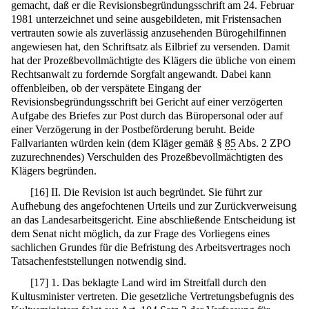
gemacht, daß er die Revisionsbegründungsschrift am 24. Februar
1981 unterzeichnet und seine ausgebildeten, mit Fristensachen
vertrauten sowie als zuverlässig anzusehenden Bürogehilfinnen
angewiesen hat, den Schriftsatz als Eilbrief zu versenden. Damit
hat der Prozeßbevollmächtigte des Klägers die übliche von einem
Rechtsanwalt zu fordernde Sorgfalt angewandt. Dabei kann
offenbleiben, ob der verspätete Eingang der
Revisionsbegründungsschrift bei Gericht auf einer verzögerten
Aufgabe des Briefes zur Post durch das Büropersonal oder auf
einer Verzögerung in der Postbeförderung beruht. Beide
Fallvarianten würden kein (dem Kläger gemäß §
85
Abs. 2 ZPO
zuzurechnendes) Verschulden des Prozeßbevollmächtigten des
Klägers begründen.
[
16
]
II. Die Revision ist auch begründet. Sie führt zur
Aufhebung des angefochtenen Urteils und zur Zurückverweisung
an das Landesarbeitsgericht. Eine abschließende Entscheidung ist
dem Senat nicht möglich, da zur Frage des Vorliegens eines
sachlichen Grundes für die Befristung des Arbeitsvertrages noch
Tatsachenfeststellungen notwendig sind.
[
17
]
1. Das beklagte Land wird im Streitfall durch den
Kultusminister vertreten. Die gesetzliche Vertretungsbefugnis des