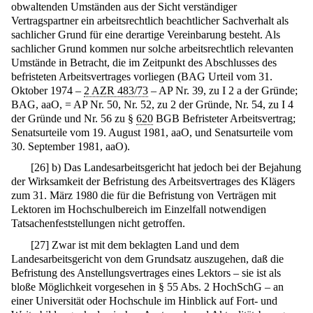
obwaltenden Umständen aus der Sicht verständiger
Vertragspartner ein arbeitsrechtlich beachtlicher Sachverhalt als
sachlicher Grund für eine derartige Vereinbarung besteht. Als
sachlicher Grund kommen nur solche arbeitsrechtlich relevanten
Umstände in Betracht, die im Zeitpunkt des Abschlusses des
befristeten Arbeitsvertrages vorliegen (BAG Urteil vom 31.
Oktober 1974 –
2 AZR 483/73
– AP Nr. 39, zu I 2 a der Gründe;
BAG, aaO, = AP Nr. 50, Nr. 52, zu 2 der Gründe, Nr. 54, zu I 4
der Gründe und Nr. 56 zu §
620
BGB Befristeter Arbeitsvertrag;
Senatsurteile vom 19. August 1981, aaO, und Senatsurteile vom
30. September 1981, aaO).
[
26
]
b) Das Landesarbeitsgericht hat jedoch bei der Bejahung
der Wirksamkeit der Befristung des Arbeitsvertrages des Klägers
zum 31. März 1980 die für die Befristung von Verträgen mit
Lektoren im Hochschulbereich im Einzelfall notwendigen
Tatsachenfeststellungen nicht getroffen.
[
27
]
Zwar ist mit dem beklagten Land und dem
Landesarbeitsgericht von dem Grundsatz auszugehen, daß die
Befristung des Anstellungsvertrages eines Lektors – sie ist als
bloße Möglichkeit vorgesehen in § 55 Abs. 2 HochSchG – an
einer Universität oder Hochschule im Hinblick auf Fort- und