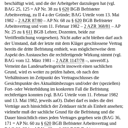
beschäftigt wird, und die der Arbeitgeber darzulegen hat (vgl.
BAG 25, 125 = AP Nr. 38 zu §
620
BGB Befristeter
Arbeitsvertrag, zu II 4 a der Gründe; BAG Urteile vom 13. Mai
1982 –
2 AZR 87/80
– AP Nr. 68 zu §
620
BGB Befristeter
Arbeitsvertrag und vom 11. Februar 1982 –
2 AZR 368/81
– AP
Nr. 25 zu §
611
BGB Lehrer, Dozenten, beide zur
Veröffentlichung vorgesehen). Nicht außer acht bleiben darf auch
der Umstand, daß der letzte mit dem Kläger geschlossene Vertrag
bereits die dritte Befristung enthielt, was möglicherweise dem
Aspekt des Austausches die rechtfertigende Wirkung nimmt (vgl.
BAG vom 12. März 1981 –
2 AZR 1147/78
–, unveröff.).
Verneint das Landesarbeitsgericht insoweit einen sachlichen
Grund, wird es weiter zu prüfen haben, ob nach den
Verhältnissen im Zeitpunkt des Vertragsschlusses die
Gesichtspunkte des Aktualitätsbezuges und/oder der (speziellen)
Fort- oder Weiterbildung im konkreten Fall die Befristung
rechtfertigen konnten (vgl. BAG Urteile vom 11. Februar 1982
und 13. Mai 1982, jeweils aaO). Dabei darf es indes die drei
Verträge auch hinsichtlich der Zeitdauer nicht als Einheit ansehen;
vielmehr muß der sachliche Grund für die Befristung und die
Dauer hinsichtlich eines jeden Vertrages gegeben sein (BAG 36,
171 = AP Nr. 60 zu §
620
BGB Befristeter Arbeitsvertrag und