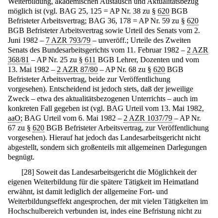
Weiterbildung, akademischen Austausch und Aktualitätsbezug
möglich ist (vgl. BAG 25, 125 = AP Nr. 38 zu §
620
BGB
Befristeter Arbeitsvertrag; BAG 36, 178 = AP Nr. 59 zu §
620
BGB Befristeter Arbeitsvertrag sowie Urteil des Senats vom 2.
Juni 1982 –
7 AZR 793/79
– unveröff.; Urteile des Zweiten
Senats des Bundesarbeitsgerichts vom 11. Februar 1982 –
2 AZR
368/81
– AP Nr. 25 zu §
611
BGB Lehrer, Dozenten und vom
13. Mai 1982 –
2 AZR 87/80
– AP Nr. 68 zu §
620
BGB
Befristeter Arbeitsvertrag, beide zur Veröffentlichung
vorgesehen). Entscheidend ist jedoch stets, daß der jeweilige
Zweck – etwa des aktualitätsbezogenen Unterrichts – auch im
konkreten Fall gegeben ist (vgl. BAG Urteil vom 13. Mai 1982,
aaO
; BAG Urteil vom 6. Mai 1982 –
2 AZR 1037/79
– AP Nr.
67 zu §
620
BGB Befristeter Arbeitsvertrag, zur Veröffentlichung
vorgesehen). Hierauf hat jedoch das Landesarbeitsgericht nicht
abgestellt, sondern sich großenteils mit allgemeinen Darlegungen
begnügt.
[
28
]
Soweit das Landesarbeitsgericht die Möglichkeit der
eigenen Weiterbildung für die spätere Tätigkeit im Heimatland
erwähnt, ist damit lediglich der allgemeine Fort- und
Weiterbildungseffekt angesprochen, der mit vielen Tätigkeiten im
Hochschulbereich verbunden ist, indes eine Befristung nicht zu