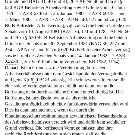
Gründe und BAG 31, 40 und 33, 26 = AP Nr. 46 und 56 zu §
620
BGB Befristeter Arbeitsvertrag sowie Urteile vom 16. Juni
1976 –
2 AZR 630/74
–, 25. Januar 1980 –
7 AZR 69/78
– und
7. März 1980 –
7 AZR 177/78
– AP Nr. 40, 52 und 54 zu §
620
BGB Befristeter Arbeitsvertrag; vgl. zuletzt die beiden Urteile des
Senats vom 19. August 1981 (BAG 36, 171 und 178 = AP Nr. 60
und 59 zu §
620
BGB Befristeter Arbeitsvertrag) und die beiden
Urteile des Senats vom 30. September 1981 (BAG 36, 227 und
234 = AP Nr. 61 und 62 zu §
620
BGB Befristeter Arbeitsvertrag)
sowie Urteil des Zweiten Senats vom 14. Januar 1982 –
2 AZR
245/80
–, zur Veröffentlichung vorgesehen, BB 1982, 1174).
Danach ist im Grundsatz die Vereinbarung befristeter
Arbeitsverhältnisse unter dem Gesichtspunkt der Vertragsfreiheit
und gemäß §
620
BGB zulässig. Ein schutzwertes Interesse für
eine solche Vertragsgestaltung entfällt nur dann, wenn die
Befristung nicht durch sachliche Gründe gerechtfertigt ist. Die
Befristung ist unzulässig, wenn sie als rechtliche
Gestaltungsmöglichkeit objektiv funktionswidrig verwendet wird.
Dies ist dann anzunehmen, wenn der durch die
Kündigungsschutzbestimmungen gewährleistete Bestandsschutz
des Arbeitsverhältnisses vereitelt wird und dafür kein sachlicher
Grund vorliegt. Die befristeten Verträge müssen also ihre
sachliche Rechtfertigung so in sich tragen, daß sie die