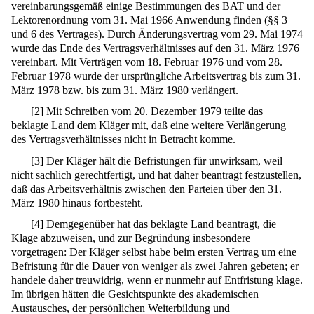
vereinbarungsgemäß einige Bestimmungen des BAT und der
Lektorenordnung vom 31. Mai 1966 Anwendung finden (§§ 3
und 6 des Vertrages). Durch Änderungsvertrag vom 29. Mai 1974
wurde das Ende des Vertragsverhältnisses auf den 31. März 1976
vereinbart. Mit Verträgen vom 18. Februar 1976 und vom 28.
Februar 1978 wurde der ursprüngliche Arbeitsvertrag bis zum 31.
März 1978 bzw. bis zum 31. März 1980 verlängert.
[
2
]
Mit Schreiben vom 20. Dezember 1979 teilte das
beklagte Land dem Kläger mit, daß eine weitere Verlängerung
des Vertragsverhältnisses nicht in Betracht komme.
[
3
]
Der Kläger hält die Befristungen für unwirksam, weil
nicht sachlich gerechtfertigt, und hat daher beantragt festzustellen,
daß das Arbeitsverhältnis zwischen den Parteien über den 31.
März 1980 hinaus fortbesteht.
[
4
]
Demgegenüber hat das beklagte Land beantragt, die
Klage abzuweisen, und zur Begründung insbesondere
vorgetragen: Der Kläger selbst habe beim ersten Vertrag um eine
Befristung für die Dauer von weniger als zwei Jahren gebeten; er
handele daher treuwidrig, wenn er nunmehr auf Entfristung klage.
Im übrigen hätten die Gesichtspunkte des akademischen
Austausches, der persönlichen Weiterbildung und