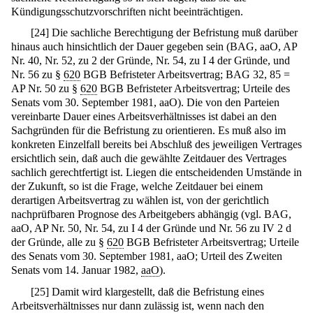
Kündigungsschutzvorschriften nicht beeinträchtigen.
[
24
]
Die sachliche Berechtigung der Befristung muß darüber
hinaus auch hinsichtlich der Dauer gegeben sein (BAG, aaO, AP
Nr. 40, Nr. 52, zu 2 der Gründe, Nr. 54, zu I 4 der Gründe, und
Nr. 56 zu §
620
BGB Befristeter Arbeitsvertrag; BAG 32, 85 =
AP Nr. 50 zu §
620
BGB Befristeter Arbeitsvertrag; Urteile des
Senats vom 30. September 1981, aaO). Die von den Parteien
vereinbarte Dauer eines Arbeitsverhältnisses ist dabei an den
Sachgründen für die Befristung zu orientieren. Es muß also im
konkreten Einzelfall bereits bei Abschluß des jeweiligen Vertrages
ersichtlich sein, daß auch die gewählte Zeitdauer des Vertrages
sachlich gerechtfertigt ist. Liegen die entscheidenden Umstände in
der Zukunft, so ist die Frage, welche Zeitdauer bei einem
derartigen Arbeitsvertrag zu wählen ist, von der gerichtlich
nachprüfbaren Prognose des Arbeitgebers abhängig (vgl. BAG,
aaO, AP Nr. 50, Nr. 54, zu I 4 der Gründe und Nr. 56 zu IV 2 d
der Gründe, alle zu §
620
BGB Befristeter Arbeitsvertrag; Urteile
des Senats vom 30. September 1981, aaO; Urteil des Zweiten
Senats vom 14. Januar 1982,
aaO
).
[
25
]
Damit wird klargestellt, daß die Befristung eines
Arbeitsverhältnisses nur dann zulässig ist, wenn nach den